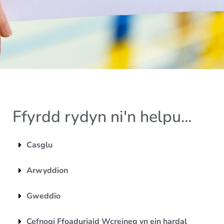
Ffyrdd rydyn ni'n helpu...
Casglu
Arwyddion
Gweddïo
Cefnogi Ffoaduriaid Wcreineg yn ein hardal