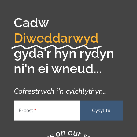
Cadw
Diweddarwyd
gyda'r hyn rydyn
ni'n ei wneud...
Cofrestrwch i'n cylchlythyr...
E-bost