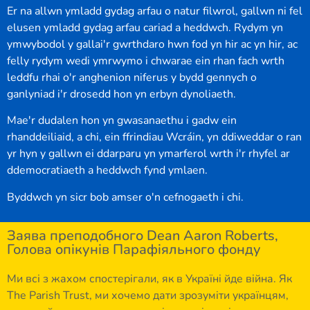
Er na allwn ymladd gydag arfau o natur filwrol, gallwn ni fel
elusen ymladd gydag arfau cariad a heddwch. Rydym yn
ymwybodol y gallai'r gwrthdaro hwn fod yn hir ac yn hir, ac
felly rydym wedi ymrwymo i chwarae ein rhan fach wrth
leddfu rhai o'r anghenion niferus y bydd gennych o
ganlyniad i'r drosedd hon yn erbyn dynoliaeth.
Mae'r dudalen hon yn gwasanaethu i gadw ein
rhanddeiliaid, a chi, ein ffrindiau Wcráin, yn ddiweddar o ran
yr hyn y gallwn ei ddarparu yn ymarferol wrth i'r rhyfel ar
ddemocratiaeth a heddwch fynd ymlaen.
Byddwch yn sicr bob amser o'n cefnogaeth i chi.
Заява преподобного Dean Aaron Roberts,
Голова опікунів Парафіяльного фонду
Ми всі з жахом спостерігали, як в Україні йде війна. Як
The Parish Trust, ми хочемо дати зрозуміти українцям,