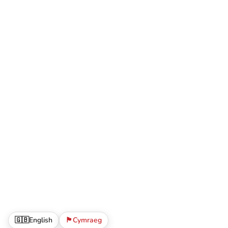
🇬🇧
English
🏴󠁧󠁢󠁷󠁬󠁳󠁿
Cymraeg