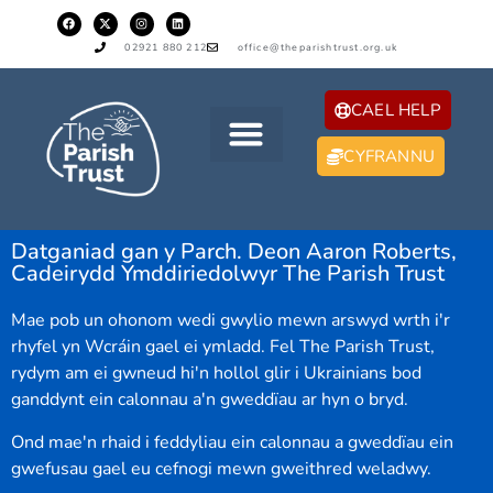
02921 880 212
office@theparishtrust.org.uk
CAEL HELP
CYFRANNU
Datganiad gan y Parch. Deon Aaron Roberts,
Cadeirydd Ymddiriedolwyr The Parish Trust
Mae pob un ohonom wedi gwylio mewn arswyd wrth i'r
rhyfel yn Wcráin gael ei ymladd. Fel The Parish Trust,
rydym am ei gwneud hi'n hollol glir i Ukrainians bod
ganddynt ein calonnau a'n gweddïau ar hyn o bryd.
Ond mae'n rhaid i feddyliau ein calonnau a gweddïau ein
gwefusau gael eu cefnogi mewn gweithred weladwy.