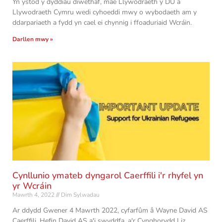
Yn ystod y dyddiau diwethaf, mae Llywodraeth y DU a
Llywodraeth Cymru wedi cyhoeddi mwy o wybodaeth am y
ddarpariaeth a fydd yn cael ei chynnig i ffoaduriaid Wcráin.
Darllen mwy »
Cynllunio ymateb dyngarol Caerffili i'r rhyfel yn
yr Wcráin
Mawrth 4, 2022
Dim Sylwadau
Ar ddydd Gwener 4 Mawrth 2022, cyfarfûm â Wayne David AS
Caerffili, Hefin David AS a'i swyddfa, a'r Cynghorydd Liz