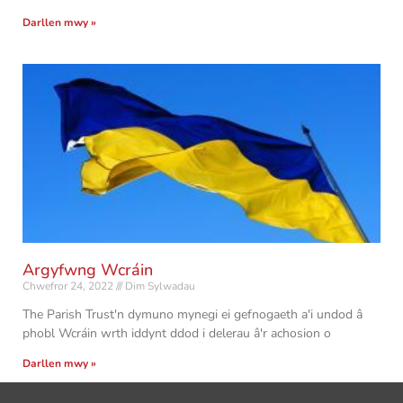
Darllen mwy »
Argyfwng Wcráin
Chwefror 24, 2022
Dim Sylwadau
The Parish Trust'n dymuno mynegi ei gefnogaeth a'i undod â
phobl Wcráin wrth iddynt ddod i delerau â'r achosion o
Darllen mwy »