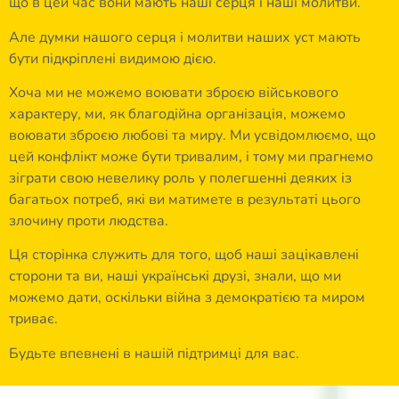
що в цей час вони мають наші серця і наші молитви.
Але думки нашого серця і молитви наших уст мають
бути підкріплені видимою дією.
Хоча ми не можемо воювати зброєю військового
характеру, ми, як благодійна організація, можемо
воювати зброєю любові та миру. Ми усвідомлюємо, що
цей конфлікт може бути тривалим, і тому ми прагнемо
зіграти свою невелику роль у полегшенні деяких із
багатьох потреб, які ви матимете в результаті цього
злочину проти людства.
Ця сторінка служить для того, щоб наші зацікавлені
сторони та ви, наші українські друзі, знали, що ми
можемо дати, оскільки війна з демократією та миром
триває.
Будьте впевнені в нашій підтримці для вас.