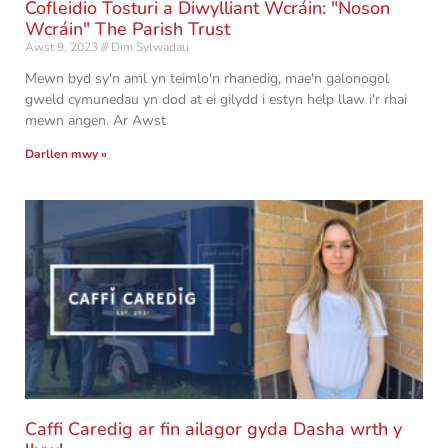
Cofleidio Tosturi a Diwylliant Wcráin: "Noson
Wcráin" The Parish Trust
Awst 9, 2023
Dim Sylwadau
Mewn byd sy'n aml yn teimlo'n rhanedig, mae'n galonogol
gweld cymunedau yn dod at ei gilydd i estyn help llaw i'r rhai
mewn angen. Ar Awst
Darllen mwy »
Caffi Caredig ar fin ailagor gyda Dasha wrth y