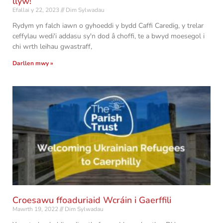
llyw!
Efallai y 22, 2023
Dim Sylwadau
Rydym yn falch iawn o gyhoeddi y bydd Caffi Caredig, y trelar
ceffylau wedi'i addasu sy'n dod â choffi, te a bwyd moesegol i
chi wrth leihau gwastraff,
Darllen mwy »
Croesawu ffoaduriaid Wcráin i Gaerffili
Mawrth 19, 2022
Dim Sylwadau