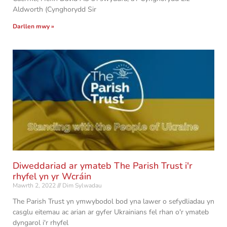
Aldworth (Cynghorydd Sir
Darllen mwy »
Diweddariad ar ymateb The Parish Trust i'r
rhyfel yn yr Wcráin
Mawrth 2, 2022
Dim Sylwadau
The Parish Trust yn ymwybodol bod yna lawer o sefydliadau yn
casglu eitemau ac arian ar gyfer Ukrainians fel rhan o'r ymateb
dyngarol i'r rhyfel