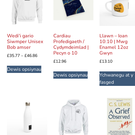
Wedi'i gario
Cardiau
Llawn – Ioan
Siwmper Unisex
Profedigaeth /
10:10 | Mwg
Bob amser
Cydymdeimlad |
Enamel 12oz
Pecyn o 10
Gwyn
£
35.77
–
£
46.86
£
12.96
£
13.10
Dewis opsiynau
Dewis opsiynau
Ychwanegu at y
fasged