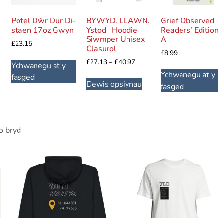
Potel Dŵr Dur Di-
BYWYD. LLAWN.
Grief Observed
staen 17oz Gwyn
Ystod | Hoodie
Readers’ Edition
Siwmper Unisex
A
£
23.15
Clasurol
£
8.99
£
27.13
–
£
40.97
Ychwanegu at y
Ychwanegu at y
fasged
Dewis opsiynau
fasged
o bryd