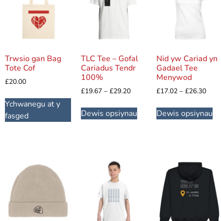
Trwsio gan Bag
TLC Tee – Gofal
Nid yw Cariad yn
Tote Cof
Cariadus Tendr
Gadael Tee
100%
Menywod
£
20.00
£
19.67
–
£
29.20
£
17.02
–
£
26.30
Ychwanegu at y
Dewis opsiynau
Dewis opsiynau
fasged