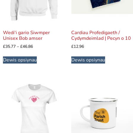
Wedi'i gario Siwmper
Cardiau Profedigaeth /
Unisex Bob amser
Cydymdeimlad | Pecyn o 10
£
35.77
–
£
46.86
£
12.96
Dewis opsiynau
Dewis opsiynau