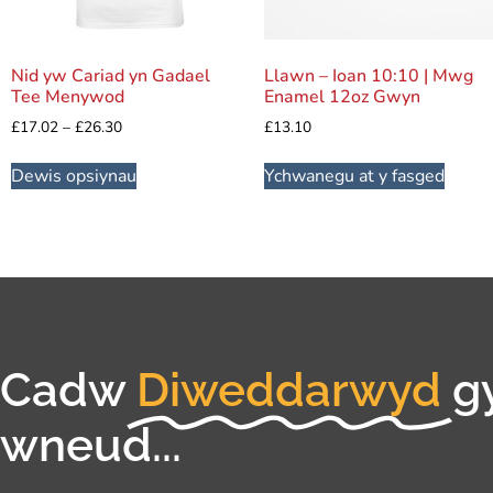
Nid yw Cariad yn Gadael
Llawn – Ioan 10:10 | Mwg
Tee Menywod
Enamel 12oz Gwyn
£
17.02
–
£
26.30
£
13.10
Dewis opsiynau
Ychwanegu at y fasged
Cadw
Diweddarwyd
g
wneud...