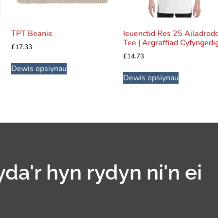
TPT Beanie
Ieuenctid Res 25 Ailadrod
Tee | Argraffiad Cyfyngedi
£
17.33
£
14.73
Dewis opsiynau
Dewis opsiynau
yda'r hyn rydyn ni'n ei