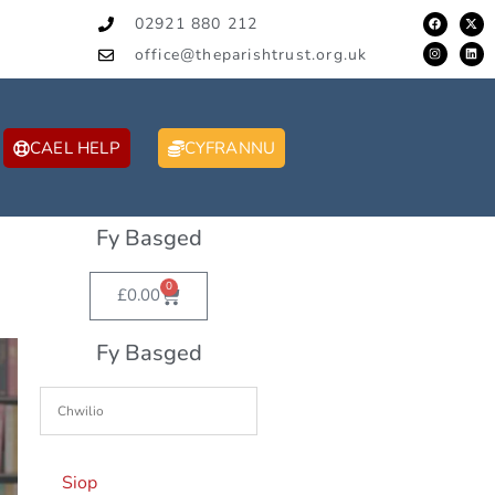
02921 880 212
office@theparishtrust.org.uk
CAEL HELP
CYFRANNU
Fy Basged
0
£
0.00
Fy Basged
Siop