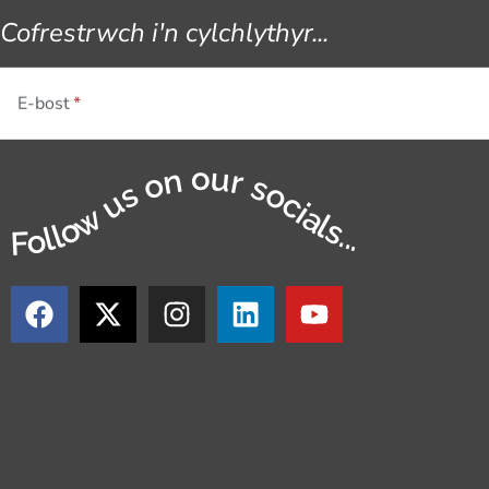
Cofrestrwch i'n cylchlythyr...
E-bost
Follow us on our socials...