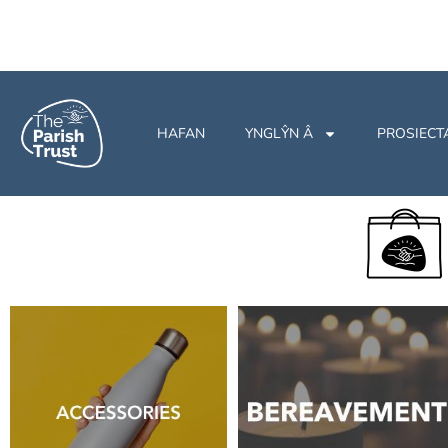
HAFAN
YNGLŶN Â
PROSIECT