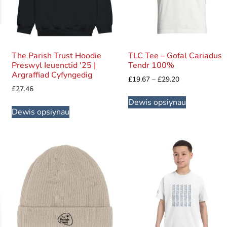
The Parish Trust Hoodie
TLC Tee – Gofal Cariadus
Preswyl Ieuenctid '25 |
Tendr 100%
Argraffiad Cyfyngedig
£
19.67
–
£
29.20
£
27.46
Dewis opsiynau
Dewis opsiynau