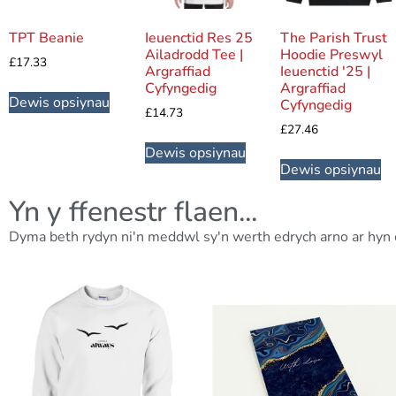
TPT Beanie
Ieuenctid Res 25
The Parish Trust
Ailadrodd Tee |
Hoodie Preswyl
£
17.33
Argraffiad
Ieuenctid '25 |
Cyfyngedig
Argraffiad
Dewis opsiynau
Cyfyngedig
£
14.73
£
27.46
Dewis opsiynau
Dewis opsiynau
Yn y ffenestr flaen...
Dyma beth rydyn ni'n meddwl sy'n werth edrych arno ar hyn 