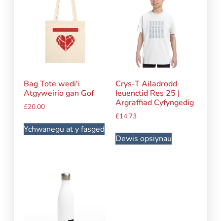
Bag Tote wedi'i
Crys-T Ailadrodd
Atgyweirio gan Gof
Ieuenctid Res 25 |
Argraffiad Cyfyngedig
£
20.00
£
14.73
Ychwanegu at y fasged
Dewis opsiynau