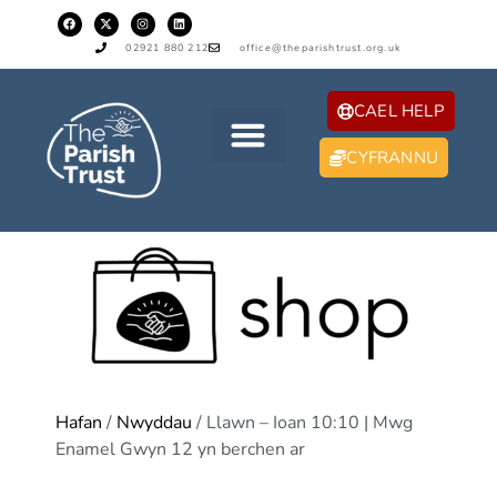
02921 880 212
office@theparishtrust.org.uk
CAEL HELP
CYFRANNU
Hafan
/
Nwyddau
/ Llawn – Ioan 10:10 | Mwg
Enamel Gwyn 12 yn berchen ar