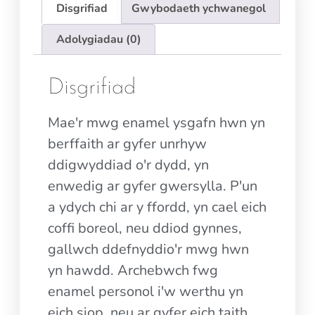
Disgrifiad
Gwybodaeth ychwanegol
Adolygiadau (0)
Disgrifiad
Mae'r mwg enamel ysgafn hwn yn
berffaith ar gyfer unrhyw
ddigwyddiad o'r dydd, yn
enwedig ar gyfer gwersylla. P'un
a ydych chi ar y ffordd, yn cael eich
coffi boreol, neu ddiod gynnes,
gallwch ddefnyddio'r mwg hwn
yn hawdd. Archebwch fwg
enamel personol i'w werthu yn
eich siop, neu ar gyfer eich taith