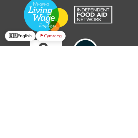
🇬🇧
English
🏴󠁧󠁢󠁷󠁬󠁳󠁿
Cymraeg