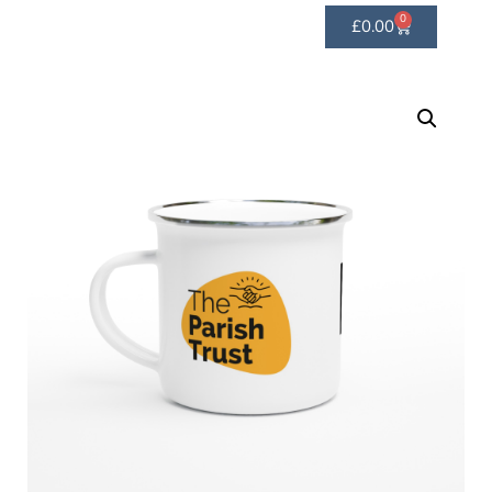
0
£
0.00