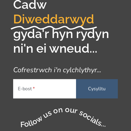
Cadw
Diweddarwyd
gyda'r hyn rydyn
ni'n ei wneud...
Cofrestrwch i'n cylchlythyr...
E-bost
Follow us on our socials...