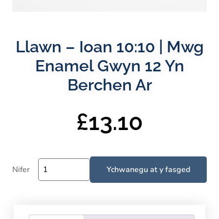
Llawn – Ioan 10:10 | Mwg
Enamel Gwyn 12 Yn
Berchen Ar
£
13.10
Nifer
Ychwanegu at y fasged