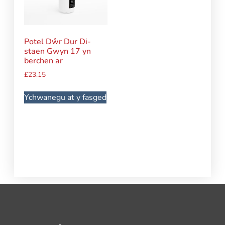
Potel Dŵr Dur Di-
staen Gwyn 17 yn
berchen ar
£
23.15
Ychwanegu at y fasged