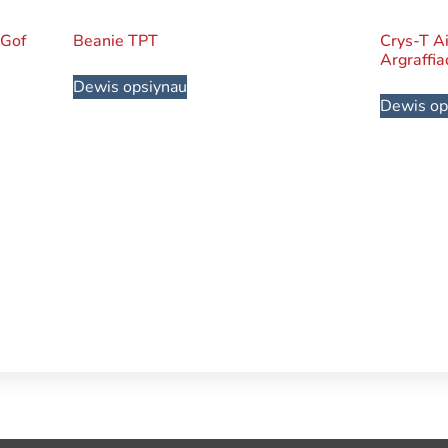
 Gof
Beanie TPT
Crys-T Ai
Argraffi
Dewis opsiynau
Dewis op