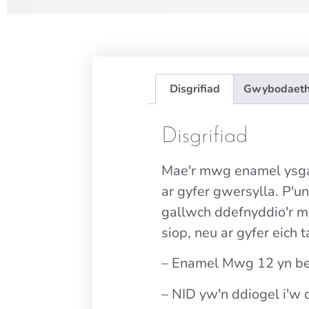
Disgrifiad
Gwybodaeth
Disgrifiad
Mae'r mwg enamel ysgaf
ar gyfer gwersylla. P'un
gallwch ddefnyddio'r 
siop, neu ar gyfer eich 
– Enamel Mwg 12 yn b
– NID yw'n ddiogel i'w