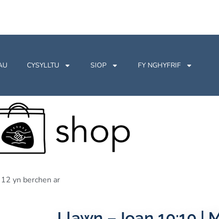
AU
CYSYLLTU
SIOP
FY NGHYFRIF
12 yn berchen ar
Llawn – Ioan 10:10 |