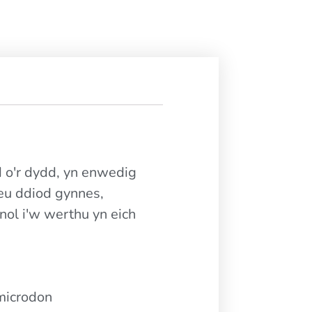
 o'r dydd, yn enwedig
 neu ddiod gynnes,
l i'w werthu yn eich
 microdon