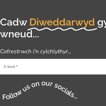
Cadw
Diweddarwyd
g
wneud...
Cofrestrwch i'n cylchlythyr...
E-bost
Follow us on our socials...