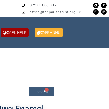
02921 880 212
office@theparishtrust.org.uk
CAEL HELP
CYFRANNU
0
£
0.00
 Mwg Enamel