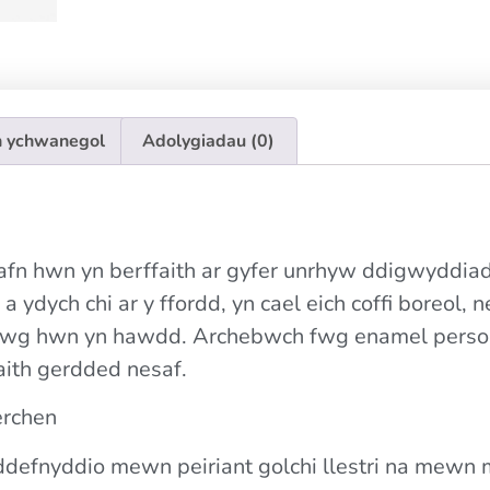
 ychwanegol
Adolygiadau (0)
n hwn yn berffaith ar gyfer unrhyw ddigwyddiad
 a ydych chi ar y ffordd, yn cael eich coffi boreol,
mwg hwn yn hawdd. Archebwch fwg enamel persono
taith gerdded nesaf.
erchen
 ddefnyddio mewn peiriant golchi llestri na mewn