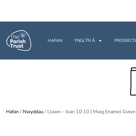
HAFAN
YNGLŶN Â
PROSIECT
Hafan
/
Nwyddau
/ Llawn – Ioan 10:10 | Mwg Enamel Gwyn 