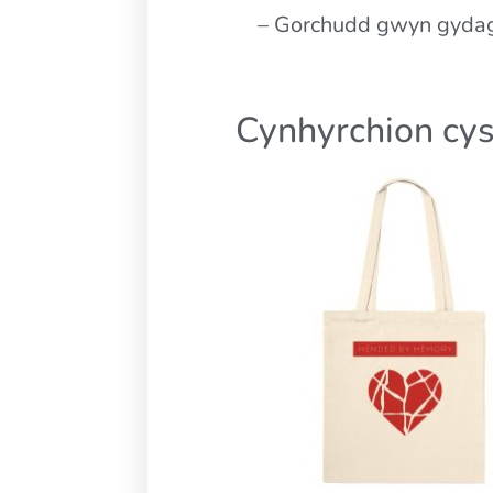
– Gorchudd gwyn gydag
Cynhyrchion cys