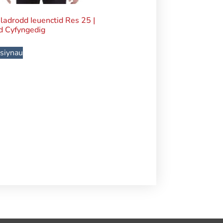
ladrodd Ieuenctid Res 25 |
ad Cyfyngedig
siynau