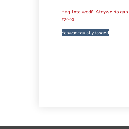
Bag Tote wedi'i Atgyweirio gan
£
20.00
Ychwanegu at y fasged