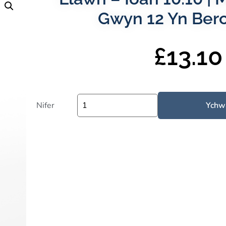
Gwyn 12 Yn Ber
£
13.10
Nifer
Ychw