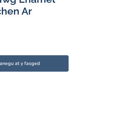
chen Ar
anegu at y fasged