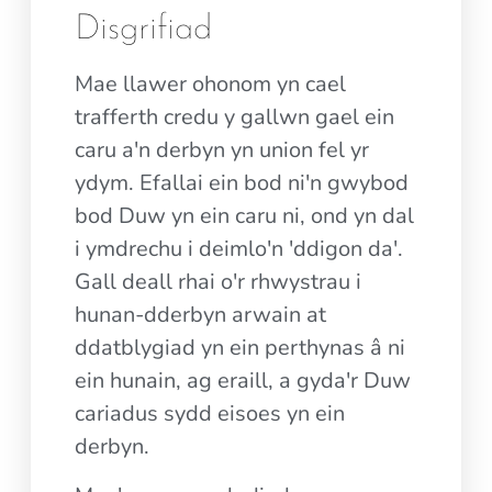
Disgrifiad
Mae llawer ohonom yn cael
trafferth credu y gallwn gael ein
caru a'n derbyn yn union fel yr
ydym. Efallai ein bod ni'n gwybod
bod Duw yn ein caru ni, ond yn dal
i ymdrechu i deimlo'n 'ddigon da'.
Gall deall rhai o'r rhwystrau i
hunan-dderbyn arwain at
ddatblygiad yn ein perthynas â ni
ein hunain, ag eraill, a gyda'r Duw
cariadus sydd eisoes yn ein
derbyn.