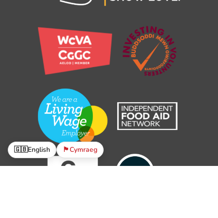
🇬🇧
English
🏴󠁧󠁢󠁷󠁬󠁳󠁿
Cymraeg