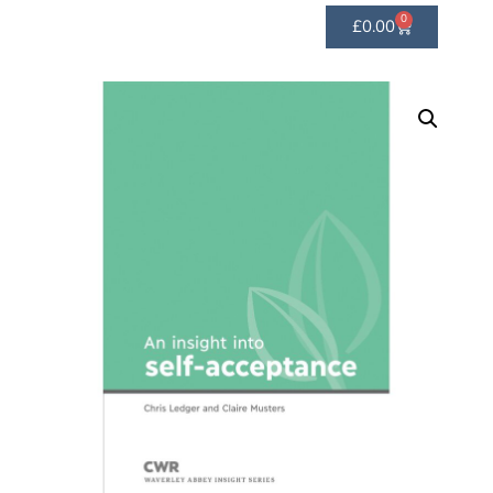
0
£
0.00