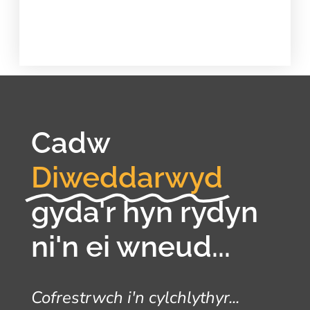
Cadw
Diweddarwyd
gyda'r hyn rydyn
ni'n ei wneud...
Cofrestrwch i'n cylchlythyr...