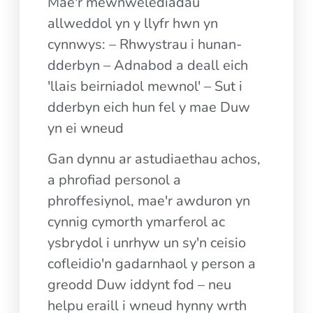
Mae'r mewnwelediadau
allweddol yn y llyfr hwn yn
cynnwys: – Rhwystrau i hunan-
dderbyn – Adnabod a deall eich
'llais beirniadol mewnol' – Sut i
dderbyn eich hun fel y mae Duw
yn ei wneud
Gan dynnu ar astudiaethau achos,
a phrofiad personol a
phroffesiynol, mae'r awduron yn
cynnig cymorth ymarferol ac
ysbrydol i unrhyw un sy'n ceisio
cofleidio'n gadarnhaol y person a
greodd Duw iddynt fod – neu
helpu eraill i wneud hynny wrth