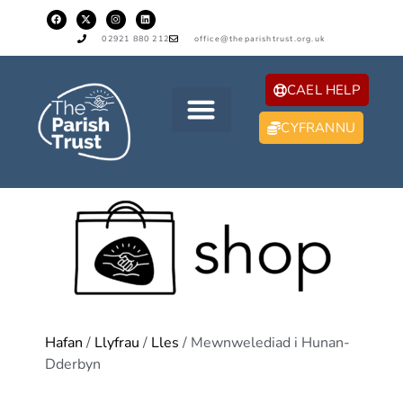
02921 880 212
office@theparishtrust.org.uk
CAEL HELP
CYFRANNU
Hafan
/
Llyfrau
/
Lles
/ Mewnwelediad i Hunan-
Dderbyn