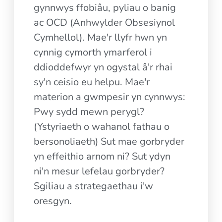
gynnwys ffobiâu, pyliau o banig
ac OCD (Anhwylder Obsesiynol
Cymhellol). Mae'r llyfr hwn yn
cynnig cymorth ymarferol i
ddioddefwyr yn ogystal â'r rhai
sy'n ceisio eu helpu. Mae'r
materion a gwmpesir yn cynnwys:
Pwy sydd mewn perygl?
(Ystyriaeth o wahanol fathau o
bersonoliaeth) Sut mae gorbryder
yn effeithio arnom ni? Sut ydyn
ni'n mesur lefelau gorbryder?
Sgiliau a strategaethau i'w
oresgyn.