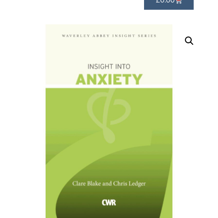
£
0.00