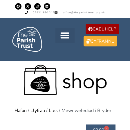
02921 880 212
office@theparishtrust.org.uk
CAEL HELP
CYFRANNU
Hafan
/
Llyfrau
/
Lles
/ Mewnwelediad i Bryder
0