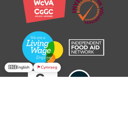
🇬🇧
English
🏴󠁧󠁢󠁷󠁬󠁳󠁿
Cymraeg