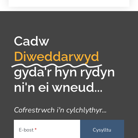
Cadw
Diweddarwyd
gyda'r hyn rydyn
ni'n ei wneud...
Cofrestrwch i'n cylchlythyr...
E-bost