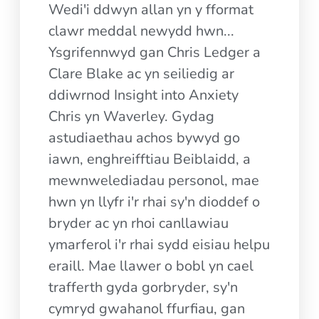
Wedi'i ddwyn allan yn y fformat
clawr meddal newydd hwn...
Ysgrifennwyd gan Chris Ledger a
Clare Blake ac yn seiliedig ar
ddiwrnod Insight into Anxiety
Chris yn Waverley. Gydag
astudiaethau achos bywyd go
iawn, enghreifftiau Beiblaidd, a
mewnwelediadau personol, mae
hwn yn llyfr i'r rhai sy'n dioddef o
bryder ac yn rhoi canllawiau
ymarferol i'r rhai sydd eisiau helpu
eraill. Mae llawer o bobl yn cael
trafferth gyda gorbryder, sy'n
cymryd gwahanol ffurfiau, gan