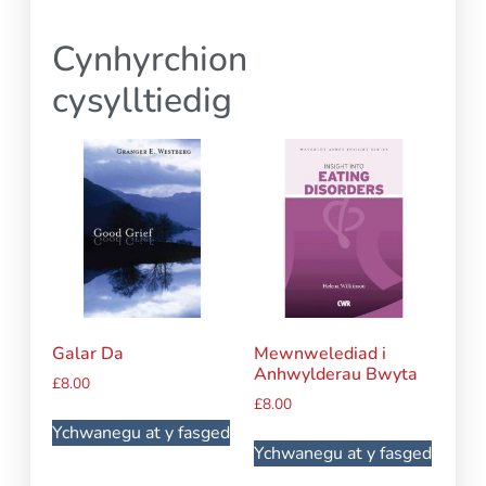
Cynhyrchion
cysylltiedig
Galar Da
Mewnwelediad i
Anhwylderau Bwyta
£
8.00
£
8.00
Ychwanegu at y fasged
Ychwanegu at y fasged