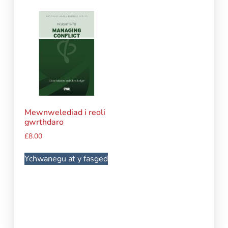
Mewnwelediad i reoli
gwrthdaro
£
8.00
Ychwanegu at y fasged