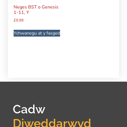
Neges BST o Genesis
1-11, Y
£
9.99
Ychwanegu at y fasged
Cadw
Diweddarwyd