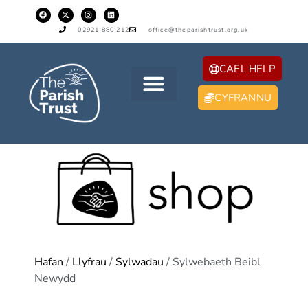
02921 880 212
office@theparishtrust.org.uk
CAEL HELP
CYFRANNU
Hafan
/
Llyfrau
/
Sylwadau
/ Sylwebaeth Beibl
Newydd