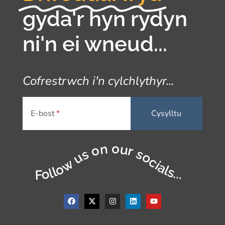
gyda'r hyn rydyn
ni'n ei wneud...
Cofrestrwch i'n cylchlythyr...
E-bost
Follow us on our socials...