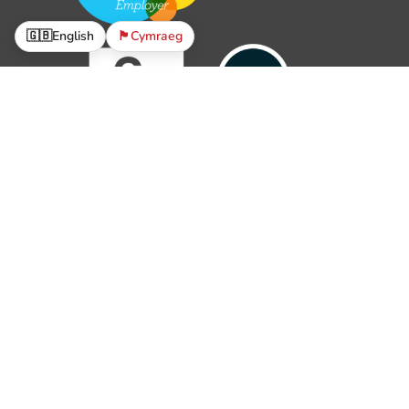
🇬🇧
English
🏴󠁧󠁢󠁷󠁬󠁳󠁿
Cymraeg