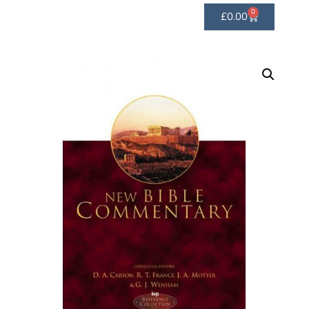
0
£
0.00