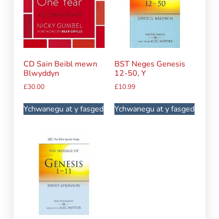
CD Sain Beibl mewn
BST Neges Genesis
Blwyddyn
12-50, Y
£
30.00
£
10.99
Ychwanegu at y fasged
Ychwanegu at y fasged