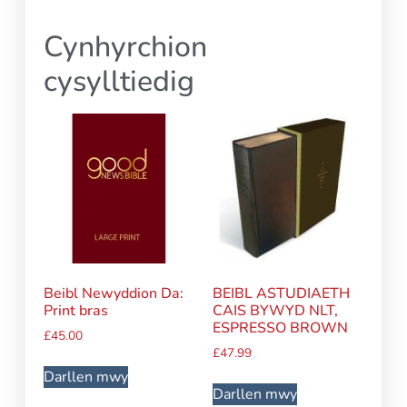
Cynhyrchion
cysylltiedig
Beibl Newyddion Da:
BEIBL ASTUDIAETH
Print bras
CAIS BYWYD NLT,
ESPRESSO BROWN
£
45.00
£
47.99
Darllen mwy
Darllen mwy