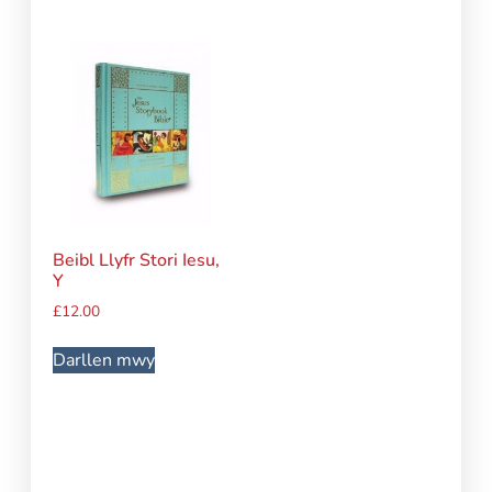
Beibl Llyfr Stori Iesu,
Y
£
12.00
Darllen mwy