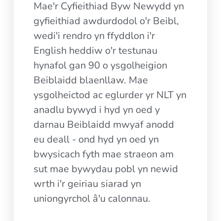
Mae'r Cyfieithiad Byw Newydd yn
gyfieithiad awdurdodol o'r Beibl,
wedi'i rendro yn ffyddlon i'r
English heddiw o'r testunau
hynafol gan 90 o ysgolheigion
Beiblaidd blaenllaw. Mae
ysgolheictod ac eglurder yr NLT yn
anadlu bywyd i hyd yn oed y
darnau Beiblaidd mwyaf anodd
eu deall - ond hyd yn oed yn
bwysicach fyth mae straeon am
sut mae bywydau pobl yn newid
wrth i'r geiriau siarad yn
uniongyrchol â'u calonnau.