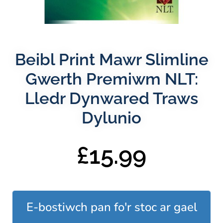
Beibl Print Mawr Slimline
Gwerth Premiwm NLT:
Lledr Dynwared Traws
Dylunio
£
15.99
E-bostiwch pan fo'r stoc ar gael