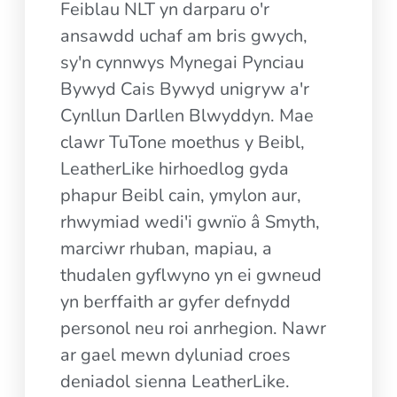
Feiblau NLT yn darparu o'r
ansawdd uchaf am bris gwych,
sy'n cynnwys Mynegai Pynciau
Bywyd Cais Bywyd unigryw a'r
Cynllun Darllen Blwyddyn. Mae
clawr TuTone moethus y Beibl,
LeatherLike hirhoedlog gyda
phapur Beibl cain, ymylon aur,
rhwymiad wedi'i gwnïo â Smyth,
marciwr rhuban, mapiau, a
thudalen gyflwyno yn ei gwneud
yn berffaith ar gyfer defnydd
personol neu roi anrhegion. Nawr
ar gael mewn dyluniad croes
deniadol sienna LeatherLike.