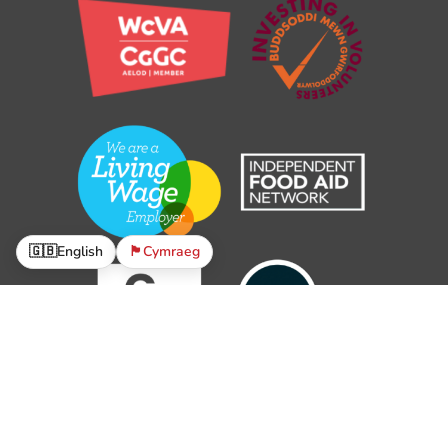
🇬🇧
English
🏴󠁧󠁢󠁷󠁬󠁳󠁿
Cymraeg