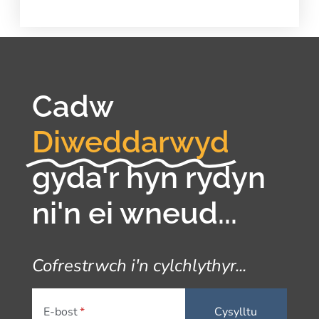
Cadw
Diweddarwyd
gyda'r hyn rydyn
ni'n ei wneud...
Cofrestrwch i'n cylchlythyr...
E-bost