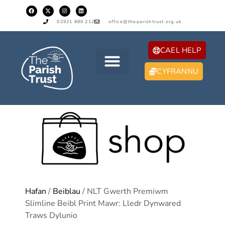
02921 880 212
office@theparishtrust.org.uk
CAEL HELP
CYFRANNU
Hafan
/
Beiblau
/ NLT Gwerth Premiwm
Slimline Beibl Print Mawr: Lledr Dynwared
Traws Dylunio