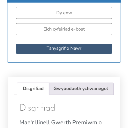
Tanysgrifio Nawr
Disgrifiad
Gwybodaeth ychwanegol
Disgrifiad
Mae'r llinell Gwerth Premiwm o