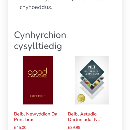
chyhoeddus.
Cynhyrchion
cysylltiedig
Beibl Newyddion Da:
Beibl Astudio
Print bras
Darluniadol NLT
£
45.00
£
39.99