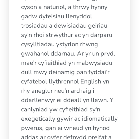
cyson a naturiol, a thrwy hynny
gadw dyfeisiau llenyddol,
trosiadau a dewisiadau geiriau
sy'n rhoi strwythur ac yn darparu
cysylltiadau ystyrlon rhwng
gwahanol ddarnau. Ar yr un pryd,
mae'r cyfieithiad yn mabwysiadu
dull mwy deinamig pan fyddai'r
cyfatebol llythrennol English yn
rhy aneglur neu'n archaig i
ddarllenwyr ei ddeall yn llawn. Y
canlyniad yw cyfieithiad sy'n
exegetically gywir ac idiomatically
pwerus, gan ei wneud yn hynod
addas ar gyfer defnydd preifat a