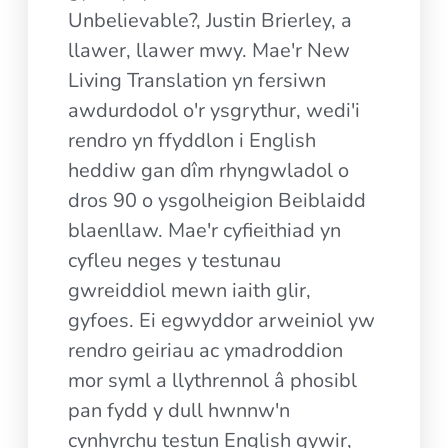
Unbelievable?, Justin Brierley, a
llawer, llawer mwy. Mae'r New
Living Translation yn fersiwn
awdurdodol o'r ysgrythur, wedi'i
rendro yn ffyddlon i English
heddiw gan dîm rhyngwladol o
dros 90 o ysgolheigion Beiblaidd
blaenllaw. Mae'r cyfieithiad yn
cyfleu neges y testunau
gwreiddiol mewn iaith glir,
gyfoes. Ei egwyddor arweiniol yw
rendro geiriau ac ymadroddion
mor syml a llythrennol â phosibl
pan fydd y dull hwnnw'n
cynhyrchu testun English gywir,