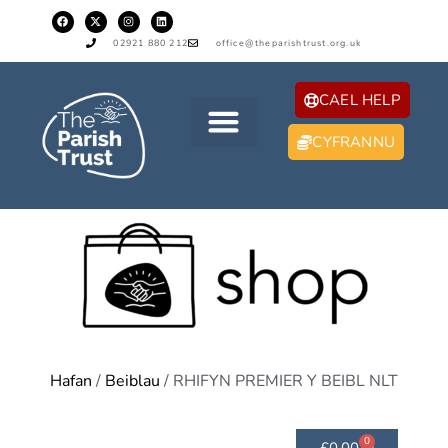
02921 880 212
office@theparishtrust.org.uk
CAEL HELP
CYFRANNU
Hafan
/
Beiblau
/ RHIFYN PREMIER Y BEIBL NLT
0