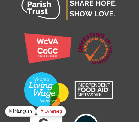
🇬🇧
English
🏴󠁧󠁢󠁷󠁬󠁳󠁿
Cymraeg