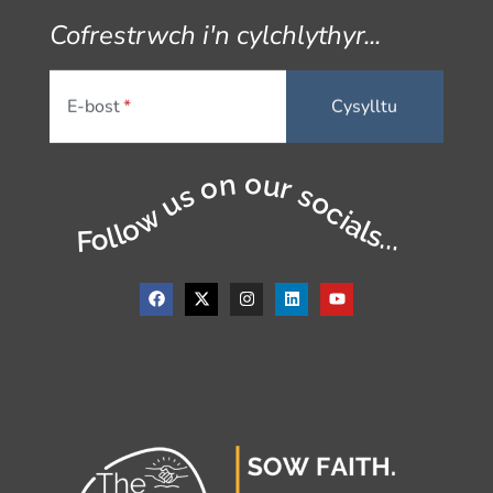
Cofrestrwch i'n cylchlythyr...
E-bost
Follow us on our socials...