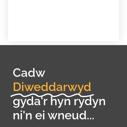
Cadw
Diweddarwyd
gyda'r hyn rydyn
ni'n ei wneud...