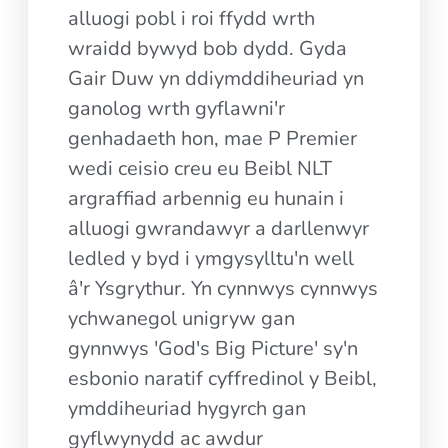
alluogi pobl i roi ffydd wrth
wraidd bywyd bob dydd. Gyda
Gair Duw yn ddiymddiheuriad yn
ganolog wrth gyflawni'r
genhadaeth hon, mae P Premier
wedi ceisio creu eu Beibl NLT
argraffiad arbennig eu hunain i
alluogi gwrandawyr a darllenwyr
ledled y byd i ymgysylltu'n well
â'r Ysgrythur. Yn cynnwys cynnwys
ychwanegol unigryw gan
gynnwys 'God's Big Picture' sy'n
esbonio naratif cyffredinol y Beibl,
ymddiheuriad hygyrch gan
gyflwynydd ac awdur