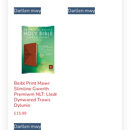
Darllen mwy
Darllen mwy
Beibl Print Mawr
Slimline Gwerth
Premiwm NLT: Lledr
Dynwared Traws
Dylunio
£
15.99
Darllen mwy