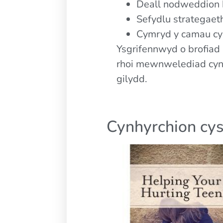
Deall nodweddion 
Sefydlu strategaet
Cymryd y camau cyn
Ysgrifennwyd o brofiad 
rhoi mewnwelediad cynhw
gilydd.
Cynhyrchion cys