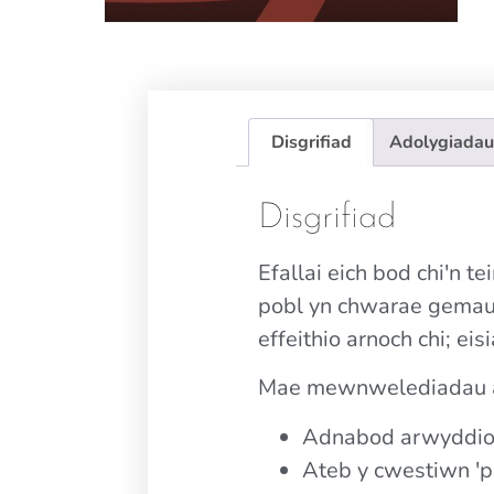
Disgrifiad
Adolygiadau
Disgrifiad
Efallai eich bod chi'n t
pobl yn chwarae gemau 
effeithio arnoch chi; ei
Mae mewnwelediadau al
Adnabod arwyddio
Ateb y cwestiwn 'p