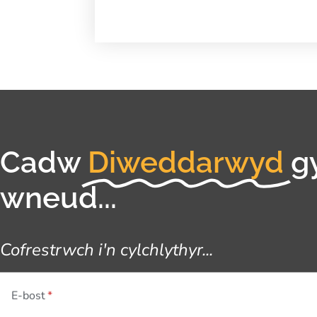
Cadw
Diweddarwyd
g
wneud...
Cofrestrwch i'n cylchlythyr...
E-bost