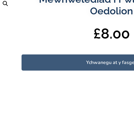
Oedolion
£
8.00
Ychwanegu at y fasg