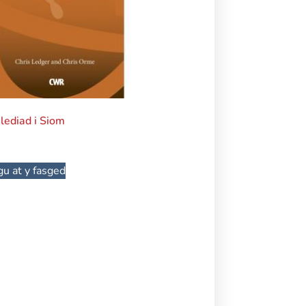
ediad i Siom
u at y fasged