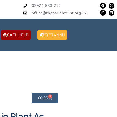
02921 880 212
office@theparishtrust.org.uk
CAEL HELP
CYFRANNU
0
£
0.00
io Plant Ac