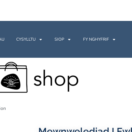
AU
CYSYLLTU
SIOP
FY NGHYFRIF
ion
Mewnwelediad I Fwl