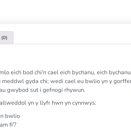
 (0)
eimlo eich bod chi'n cael eich bychanu, eich bychan
meddwl gyda chi; wedi cael eu bwlio yn y gorffen
siau gwybod sut i gefnogi rhywun.
lweddol yn y llyfr hwn yn cynnwys:
n bwlio
am fi'?