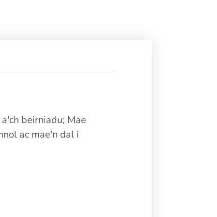
u a'ch beirniadu; Mae
nol ac mae'n dal i