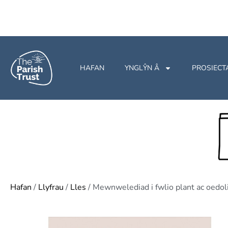
HAFAN
YNGLŶN Â
PROSIECT
Hafan
/
Llyfrau
/
Lles
/ Mewnwelediad i fwlio plant ac oedol