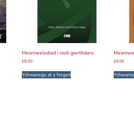
Mewnwelediad i reoli gwrthdaro
Mewnwel
£
8.00
£
8.00
Ychwanegu at y fasged
Ychwaneg