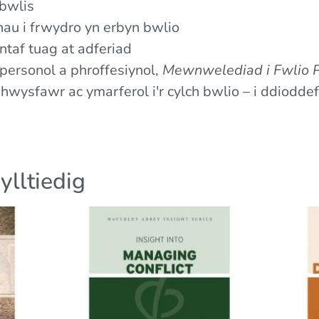
bwlis
hau i frwydro yn erbyn bwlio
taf tuag at adferiad
personol a phroffesiynol,
Mewnwelediad i Fwlio P
ysfawr ac ymarferol i'r cylch bwlio – i ddioddef
ylltiedig