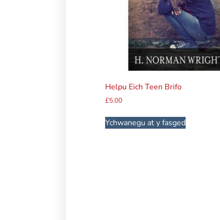
Helpu Eich Teen Brifo
£
5.00
Ychwanegu at y fasged