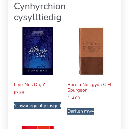
Cynhyrchion
cysylltiedig
Llyfr Nos Da, Y
Bore a Nos gyda C H
Spurgeon
£
7.99
£
14.00
Ychwanegu at y fasged
Darllen mwy