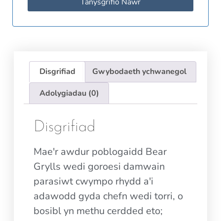
Tanysgrifio Nawr
Disgrifiad
Gwybodaeth ychwanegol
Adolygiadau (0)
Disgrifiad
Mae'r awdur poblogaidd Bear
Grylls wedi goroesi damwain
parasiwt cwympo rhydd a'i
adawodd gyda chefn wedi torri, o
bosibl yn methu cerdded eto;