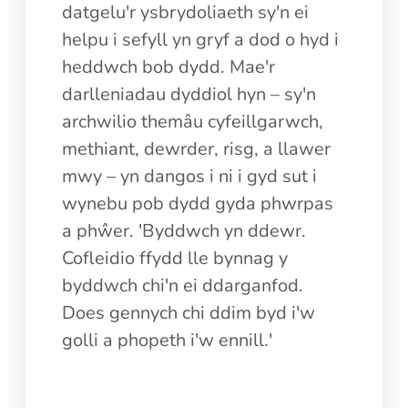
datgelu'r ysbrydoliaeth sy'n ei
helpu i sefyll yn gryf a dod o hyd i
heddwch bob dydd. Mae'r
darlleniadau dyddiol hyn – sy'n
archwilio themâu cyfeillgarwch,
methiant, dewrder, risg, a llawer
mwy – yn dangos i ni i gyd sut i
wynebu pob dydd gyda phwrpas
a phŵer. 'Byddwch yn ddewr.
Cofleidio ffydd lle bynnag y
byddwch chi'n ei ddarganfod.
Does gennych chi ddim byd i'w
golli a phopeth i'w ennill.'