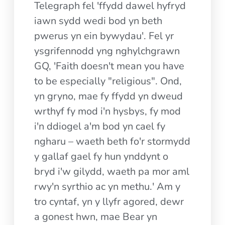
Telegraph fel 'ffydd dawel hyfryd
iawn sydd wedi bod yn beth
pwerus yn ein bywydau'. Fel yr
ysgrifennodd yng nghylchgrawn
GQ, 'Faith doesn't mean you have
to be especially "religious". Ond,
yn gryno, mae fy ffydd yn dweud
wrthyf fy mod i'n hysbys, fy mod
i'n ddiogel a'm bod yn cael fy
ngharu – waeth beth fo'r stormydd
y gallaf gael fy hun ynddynt o
bryd i'w gilydd, waeth pa mor aml
rwy'n syrthio ac yn methu.' Am y
tro cyntaf, yn y llyfr agored, dewr
a gonest hwn, mae Bear yn