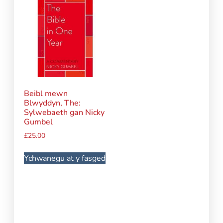
Beibl mewn
Blwyddyn, The:
Sylwebaeth gan Nicky
Gumbel
£
25.00
Ychwanegu at y fasged