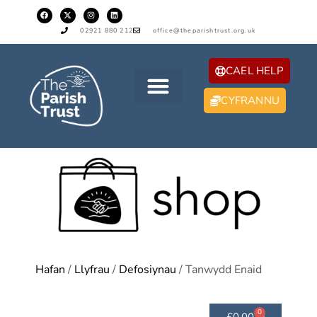
02921 880 212
office@theparishtrust.org.uk
CAEL HELP
CYFRANNU
Hafan
/
Llyfrau
/
Defosiynau
/ Tanwydd Enaid
0