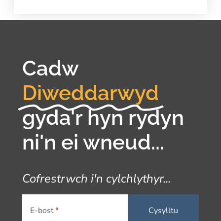
Cadw
Diweddarwyd
gyda'r hyn rydyn
ni'n ei wneud...
Cofrestrwch i'n cylchlythyr...
E-bost