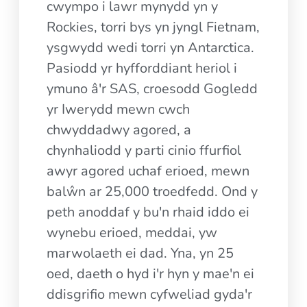
cwympo i lawr mynydd yn y
Rockies, torri bys yn jyngl Fietnam,
ysgwydd wedi torri yn Antarctica.
Pasiodd yr hyfforddiant heriol i
ymuno â'r SAS, croesodd Gogledd
yr Iwerydd mewn cwch
chwyddadwy agored, a
chynhaliodd y parti cinio ffurfiol
awyr agored uchaf erioed, mewn
balŵn ar 25,000 troedfedd. Ond y
peth anoddaf y bu'n rhaid iddo ei
wynebu erioed, meddai, yw
marwolaeth ei dad. Yna, yn 25
oed, daeth o hyd i'r hyn y mae'n ei
ddisgrifio mewn cyfweliad gyda'r