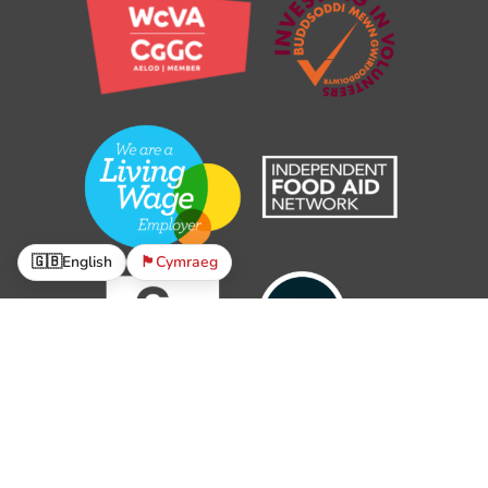
🇬🇧
English
🏴󠁧󠁢󠁷󠁬󠁳󠁿
Cymraeg