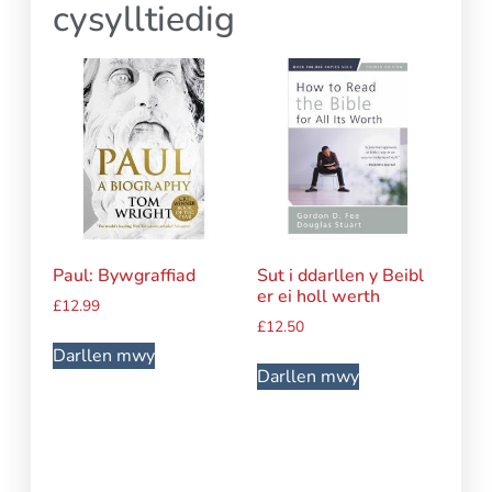
cysylltiedig
Paul: Bywgraffiad
Sut i ddarllen y Beibl
er ei holl werth
£
12.99
£
12.50
Darllen mwy
Darllen mwy