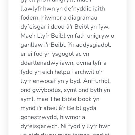
llawlyfr hwn yn defnyddio iaith
fodern, hiwmor a diagramau
dyfeisgar i ddod â'r Beibl yn fyw.
Mae'r Llyfr Beibl yn fath unigryw o
ganllaw i'r Beibl. Yn addysgiadol,
er ei fod yn ysgogol ac yn
ddarllenadwy iawn, dyma lyfr a
fydd yn eich helpu i archwilio'r
llyfr enwocaf yn y byd. Anffurfiol,
ond gwybodus, syml ond byth yn
syml, mae The Bible Book yn
mynd i'r afael â'r Beibl gyda
gonestrwydd, hiwmor a
dyfeisgarwch. Ni fydd y llyfr hwn