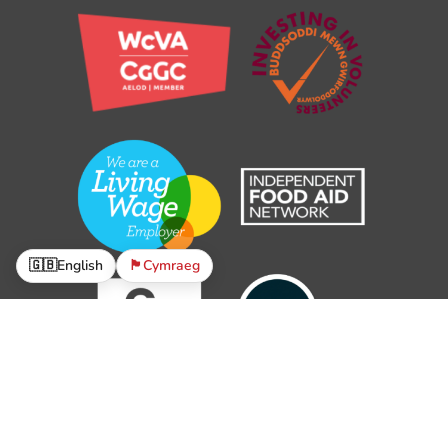
🇬🇧
English
🏴󠁧󠁢󠁷󠁬󠁳󠁿
Cymraeg