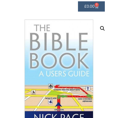
0
£
0.00