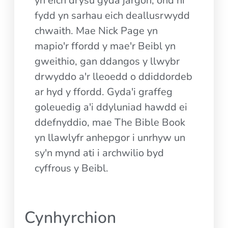
yn eich drysu gyda jargon, ond ni
fydd yn sarhau eich deallusrwydd
chwaith. Mae Nick Page yn
mapio'r ffordd y mae'r Beibl yn
gweithio, gan ddangos y llwybr
drwyddo a'r lleoedd o ddiddordeb
ar hyd y ffordd. Gyda'i graffeg
goleuedig a'i ddyluniad hawdd ei
ddefnyddio, mae The Bible Book
yn llawlyfr anhepgor i unrhyw un
sy'n mynd ati i archwilio byd
cyffrous y Beibl.
Cynhyrchion