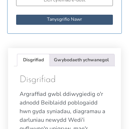
Tanysgrifio Nawr
Disgrifiad
Gwybodaeth ychwanegol
Disgrifiad
Argraffiad gwbl ddiwygiedig o'r
adnodd Beiblaidd poblogaidd
hwn gyda syniadau, diagramau a
darluniau newydd Wedi'i
gyflwyno'n unigryw, mae'r