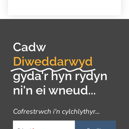
Cadw
Diweddarwyd
gyda'r hyn rydyn
ni'n ei wneud...
Cofrestrwch i'n cylchlythyr...