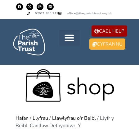
02921 880 212
office@theparishtrust.org.uk
CAEL HELP
CYFRANNU
Hafan
/
Llyfrau
/
Llawlyfrau o'r Beibl
/ Llyfr y
Beibl: Canllaw Defnyddiwr, Y