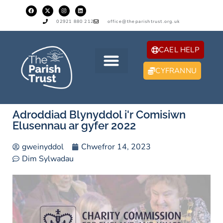
02921 880 212
office@theparishtrust.org.uk
CAEL HELP
CYFRANNU
Adroddiad Blynyddol i'r Comisiwn
Elusennau ar gyfer 2022
gweinyddol
Chwefror 14, 2023
Dim Sylwadau