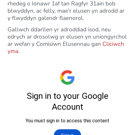
rhedeg o Ionawr 1af tan Ragfyr 31ain bob
blwyddyn, ac felly, mae'r elusen yn adrodd ar
y flwyddyn galendr flaenorol.
Gallwch ddarllen yr adroddiad isod, neu
edrych ar drosolwg yr elusen yn uniongyrchol
ar wefan y Comisiwn Elusennau gan
Cliciwch
yma
.