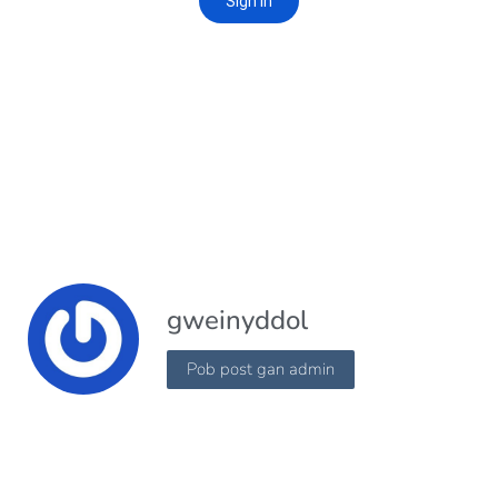
gweinyddol
Pob post gan admin