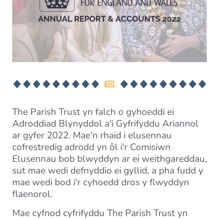
The Parish Trust yn falch o gyhoeddi ei
Adroddiad Blynyddol a'i Gyfrifyddu Ariannol
ar gyfer 2022. Mae'n rhaid i elusennau
cofrestredig adrodd yn ôl i'r Comisiwn
Elusennau bob blwyddyn ar ei weithgareddau,
sut mae wedi defnyddio ei gyllid, a pha fudd y
mae wedi bod i'r cyhoedd dros y flwyddyn
flaenorol.
Mae cyfnod cyfrifyddu The Parish Trust yn