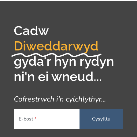
Cadw
Diweddarwyd
gyda'r hyn rydyn
ni'n ei wneud...
Cofrestrwch i'n cylchlythyr...
E-bost