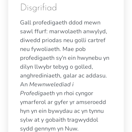
Disgrifiad
Gall profedigaeth ddod mewn
sawl ffurf: marwolaeth anwylyd,
diwedd priodas neu golli cartref
neu fywoliaeth. Mae pob
profedigaeth sy'n ein hwynebu yn
dilyn llwybr tebyg o golled,
anghrediniaeth, galar ac addasu.
An
Mewnwelediad i
Profedigaeth
yn rhoi cyngor
ymarferol ar gyfer yr amseroedd
hyn yn ein bywydau ac yn tynnu
sylw at y gobaith tragwyddol
sydd gennym yn Nuw.