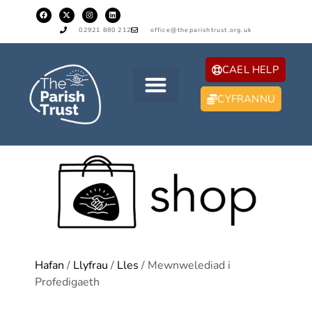
02921 880 212
office@theparishtrust.org.uk
CAEL HELP
CYFRANNU
Hafan
/
Llyfrau
/
Lles
/ Mewnwelediad i
Profedigaeth