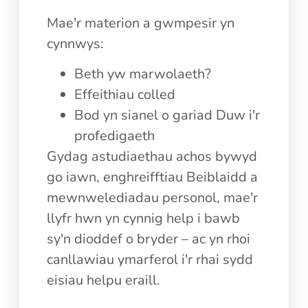
Mae'r materion a gwmpesir yn
cynnwys:
Beth yw marwolaeth?
Effeithiau colled
Bod yn sianel o gariad Duw i'r
profedigaeth
Gydag astudiaethau achos bywyd
go iawn, enghreifftiau Beiblaidd a
mewnwelediadau personol, mae'r
llyfr hwn yn cynnig help i bawb
sy'n dioddef o bryder – ac yn rhoi
canllawiau ymarferol i'r rhai sydd
eisiau helpu eraill.