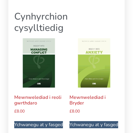
Cynhyrchion
cysylltiedig
Mewnwelediad i reoli
Mewnwelediad i
gwrthdaro
Bryder
£
8.00
£
8.00
Ychwanegu at y fasged
Ychwanegu at y fasged