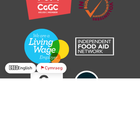
🇬🇧
English
🏴󠁧󠁢󠁷󠁬󠁳󠁿
Cymraeg