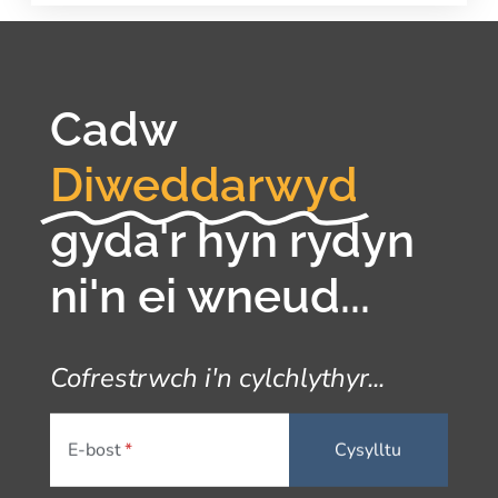
Cadw
Diweddarwyd
gyda'r hyn rydyn
ni'n ei wneud...
Cofrestrwch i'n cylchlythyr...
E-bost