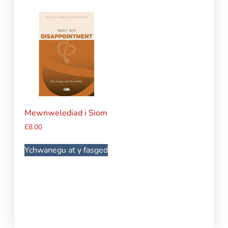
Mewnwelediad i Siom
£
8.00
Ychwanegu at y fasged