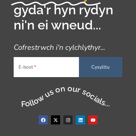
gyda'r hyn rydyn
ni'n ei wneud...
Cofrestrwch i'n cylchlythyr...
E-bost
Follow us on our socials...