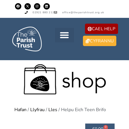
02921 880 212
office@theparishtrust.org.uk
CAEL HELP
CYFRANNU
Hafan
/
Llyfrau
/
Lles
/ Helpu Eich Teen Brifo
0