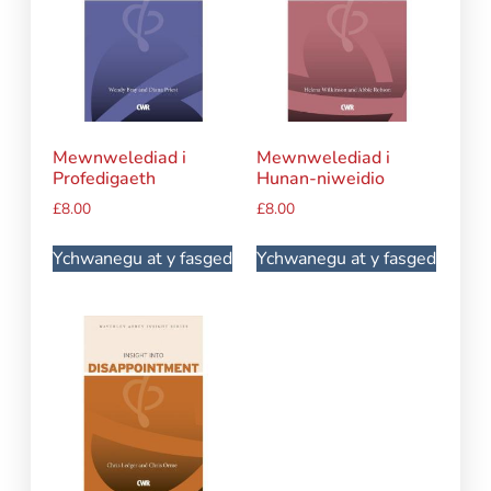
Mewnwelediad i
Mewnwelediad i
Profedigaeth
Hunan-niweidio
£
8.00
£
8.00
Ychwanegu at y fasged
Ychwanegu at y fasged