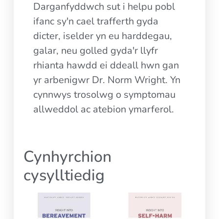
Darganfyddwch sut i helpu pobl
ifanc sy'n cael trafferth gyda
dicter, iselder yn eu harddegau,
galar, neu golled gyda'r llyfr
rhianta hawdd ei ddeall hwn gan
yr arbenigwr Dr. Norm Wright. Yn
cynnwys trosolwg o symptomau
allweddol ac atebion ymarferol.
Cynhyrchion
cysylltiedig