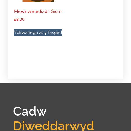
Mewnwelediad i Siom
£
8.00
Ychwanegu at y fasged
Cadw
Diweddarwyd