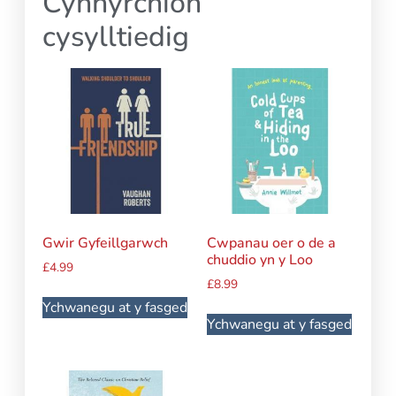
Cynhyrchion
cysylltiedig
Gwir Gyfeillgarwch
Cwpanau oer o de a
chuddio yn y Loo
£
4.99
£
8.99
Ychwanegu at y fasged
Ychwanegu at y fasged