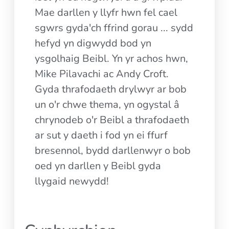
Mae darllen y llyfr hwn fel cael
sgwrs gyda'ch ffrind gorau ... sydd
hefyd yn digwydd bod yn
ysgolhaig Beibl. Yn yr achos hwn,
Mike Pilavachi ac Andy Croft.
Gyda thrafodaeth drylwyr ar bob
un o'r chwe thema, yn ogystal â
chrynodeb o'r Beibl a thrafodaeth
ar sut y daeth i fod yn ei ffurf
bresennol, bydd darllenwyr o bob
oed yn darllen y Beibl gyda
llygaid newydd!