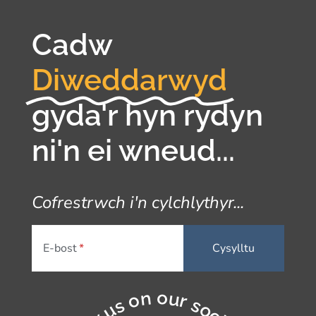
Cadw
Diweddarwyd
gyda'r hyn rydyn
ni'n ei wneud...
Cofrestrwch i'n cylchlythyr...
E-bost