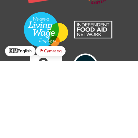
🇬🇧
English
🏴󠁧󠁢󠁷󠁬󠁳󠁿
Cymraeg