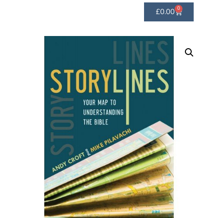
0
£
0.00