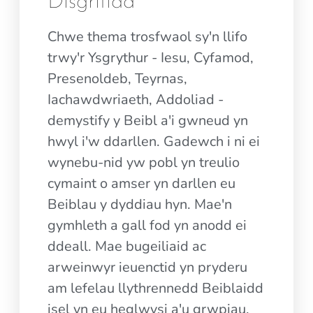
Disgrifiad
Chwe thema trosfwaol sy'n llifo
trwy'r Ysgrythur - Iesu, Cyfamod,
Presenoldeb, Teyrnas,
Iachawdwriaeth, Addoliad -
demystify y Beibl a'i gwneud yn
hwyl i'w ddarllen. Gadewch i ni ei
wynebu-nid yw pobl yn treulio
cymaint o amser yn darllen eu
Beiblau y dyddiau hyn. Mae'n
gymhleth a gall fod yn anodd ei
ddeall. Mae bugeiliaid ac
arweinwyr ieuenctid yn pryderu
am lefelau llythrennedd Beiblaidd
isel yn eu heglwysi a'u grwpiau.