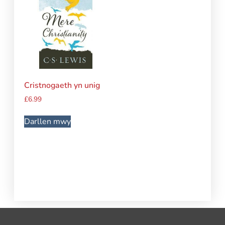
Cristnogaeth yn unig
£
6.99
Darllen mwy