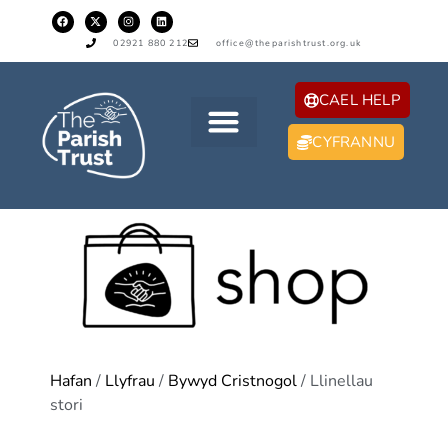
02921 880 212
office@theparishtrust.org.uk
CAEL HELP
CYFRANNU
Hafan
/
Llyfrau
/
Bywyd Cristnogol
/ Llinellau
stori