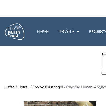
HAFAN
YNGLŶN Â
PROSIECT
Hafan
/
Llyfrau
/
Bywyd Cristnogol
/ Rhyddid Hunan-Anghof