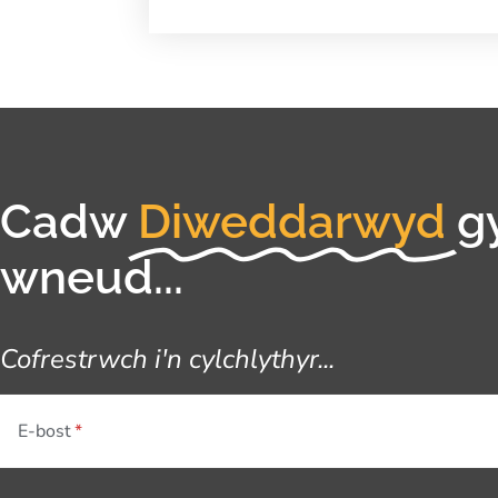
Cadw
Diweddarwyd
g
wneud...
Cofrestrwch i'n cylchlythyr...
E-bost