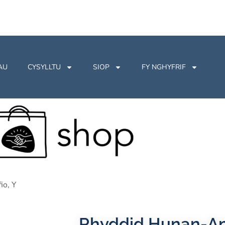
AU
CYSYLLTU
SIOP
FY NGHYFRIF
io, Y
Rhyddid Hunan-An