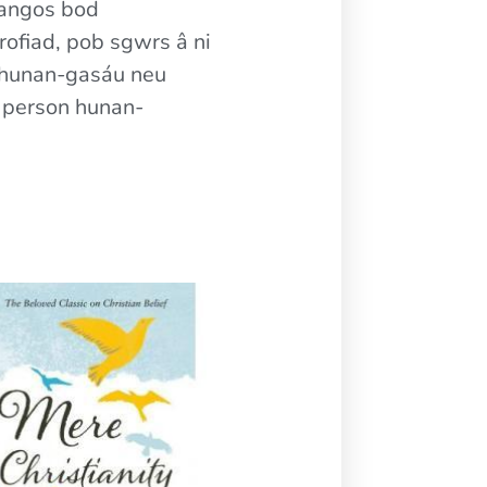
dangos bod
rofiad, pob sgwrs â ni
n hunan-gasáu neu
 person hunan-