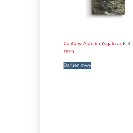
Canllaw Astudio Ysgafn ac Isel
£
9.99
Darllen mwy