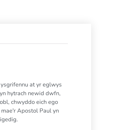
 ysgrifennu at yr eglwys
 yn hytrach newid dwfn,
obl, chwyddo eich ego
', mae'r Apostol Paul yn
igedig.