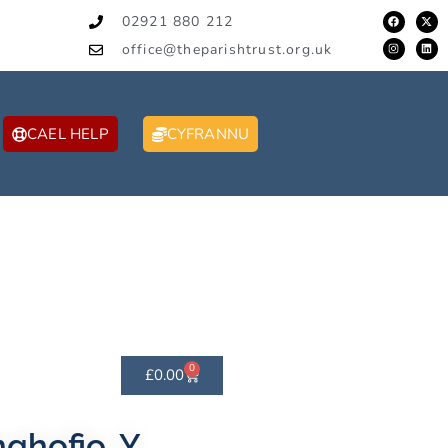
02921 880 212
office@theparishtrust.org.uk
CAEL HELP
CYFRANNU
0
£
0.00
ghofio, Y