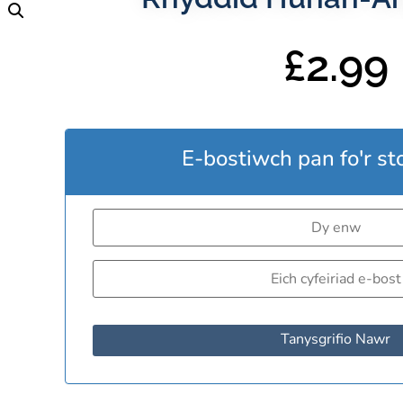
£
2.99
E-bostiwch pan fo'r st
Tanysgrifio Nawr