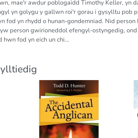
y hwn, mae'r awdur poblogaidd Timothy Keller, yn 
l yn golygu y gallwn roi'r gorau i gysylltu pob p
llwn fod yn rhydd o hunan-gondemniad. Nid perso
yw person gwirioneddol efengyl-ostyngedig, ond
 hwn fod yn eich un chi...
ylltiedig