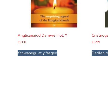
Anglicanaidd Damweiniol, Y
Cristnoga
£
9.00
£
6.99
Ychwanegu at y fasged
Darllen 