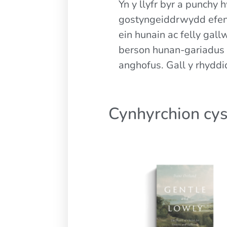
Yn y llyfr byr a punch
gostyngeiddrwydd efengy
ein hunain ac felly ga
berson hunan-gariadus 
anghofus. Gall y rhyddid
Cynhyrchion cys