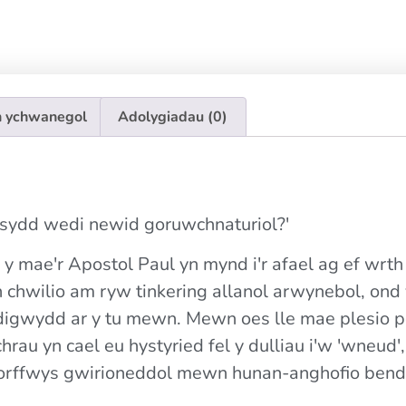
 ychwanegol
Adolygiadau (0)
 sydd wedi newid goruwchnaturiol?'
y mae'r Apostol Paul yn mynd i'r afael ag ef wrth
 chwilio am ryw tinkering allanol arwynebol, ond
digwydd ar y tu mewn. Mewn oes lle mae plesio p
hrau yn cael eu hystyried fel y dulliau i'w 'wneud
i orffwys gwirioneddol mewn hunan-anghofio bend