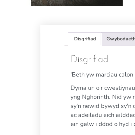
Disgrifiad
Gwybodaeth
Disgrifiad
'Beth yw marciau calon
Dyma un o'r cwestiynau 
yng Nghorinth. Nid yw'n
sy'n newid bywyd sy'n 
ac adeiladu eich ailddec
ein galw i ddod o hyd 