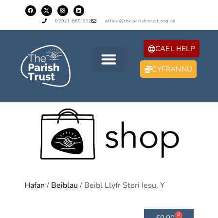
02921 880 212
office@theparishtrust.org.uk
CAEL HELP
CYFRANNU
Hafan
/
Beiblau
/ Beibl Llyfr Stori Iesu, Y
0