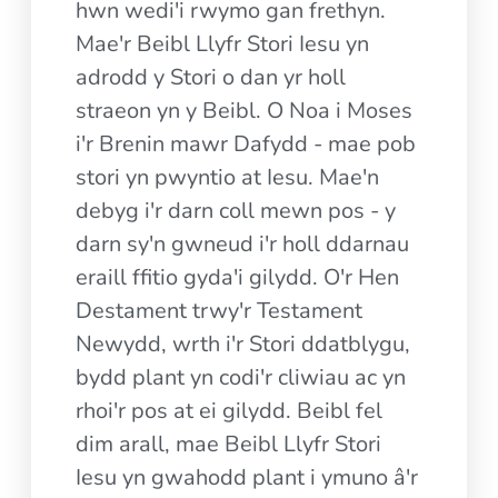
hwn wedi'i rwymo gan frethyn.
Mae'r Beibl Llyfr Stori Iesu yn
adrodd y Stori o dan yr holl
straeon yn y Beibl. O Noa i Moses
i'r Brenin mawr Dafydd - mae pob
stori yn pwyntio at Iesu. Mae'n
debyg i'r darn coll mewn pos - y
darn sy'n gwneud i'r holl ddarnau
eraill ffitio gyda'i gilydd. O'r Hen
Destament trwy'r Testament
Newydd, wrth i'r Stori ddatblygu,
bydd plant yn codi'r cliwiau ac yn
rhoi'r pos at ei gilydd. Beibl fel
dim arall, mae Beibl Llyfr Stori
Iesu yn gwahodd plant i ymuno â'r