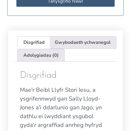
Tanysgrifio Nawr
Disgrifiad
Gwybodaeth ychwanegol
Adolygiadau (0)
Disgrifiad
Mae'r Beibl Llyfr Stori Iesu, a
ysgrifennwyd gan Sally Lloyd-
Jones a'i ddarlunio gan Jago, yn
dathlu ei lwyddiant ysgubol
gyda'r argraffiad anrheg hyfryd