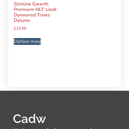
Slimline Gwerth
Premiwm NLT: Lledr
Dynwared Traws
Dylunio
£
15.99
Darllen mwy
Cadw