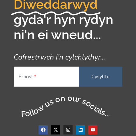
Diweddarwyd
gyda'r hyn rydyn
ni'n ei wneud...
Cofrestrwch i'n cylchlythyr...
E-bost
Follow us on our socials...