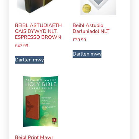
BEIBL ASTUDIAETH
Beibl Astudio
CAIS BYWYD NLT,
Darluniadol NLT
ESPRESSO BROWN
£
39.99
£
47.99
Darllen mwy
Darllen mwy
Beibl Print Mawr