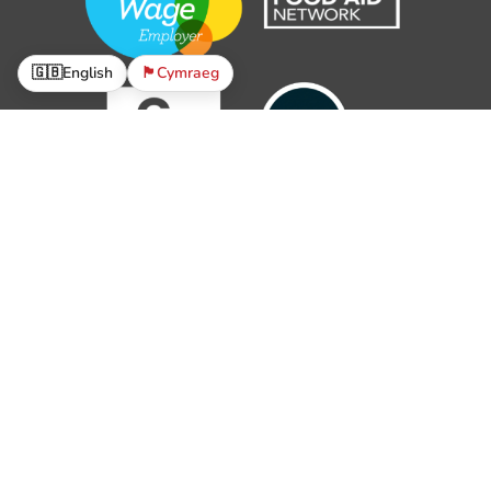
🇬🇧
English
🏴󠁧󠁢󠁷󠁬󠁳󠁿
Cymraeg