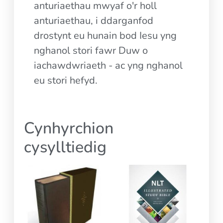
anturiaethau mwyaf o'r holl
anturiaethau, i ddarganfod
drostynt eu hunain bod Iesu yng
nghanol stori fawr Duw o
iachawdwriaeth - ac yng nghanol
eu stori hefyd.
Cynhyrchion
cysylltiedig