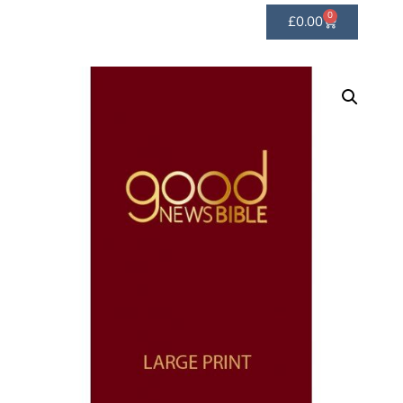
0
£
0.00