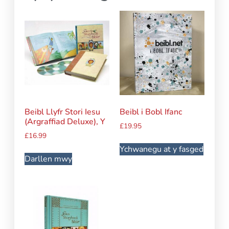
Beibl Llyfr Stori Iesu
Beibl i Bobl Ifanc
(Argraffiad Deluxe), Y
£
19.95
£
16.99
Ychwanegu at y fasged
Darllen mwy