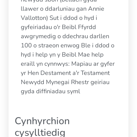
llawer o ddarluniau gan Annie
Vallotton) Sut i ddod o hyd i
gyfeiriadau o'r Beibl Ffyrdd
awgrymedig o ddechrau darllen
100 o straeon enwog Ble i ddod o
hyd i help yn y Beibl Mae help
eraill yn cynnwys: Mapiau ar gyfer
yr Hen Destament a'r Testament
Newydd Mynegai Rhestr geiriau
gyda diffiniadau syml
Cynhyrchion
cysylltiedig