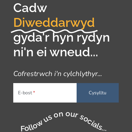
Cadw
Diweddarwyd
gyda'r hyn rydyn
ni'n ei wneud...
Cofrestrwch i'n cylchlythyr...
E-bost
Follow us on our socials...