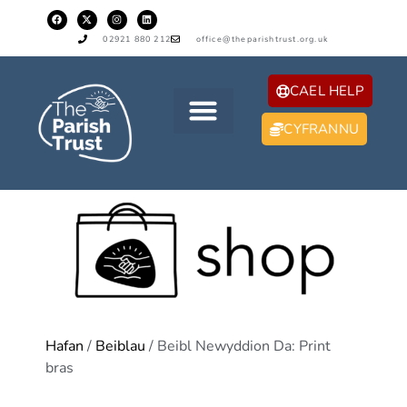
02921 880 212
office@theparishtrust.org.uk
CAEL HELP
CYFRANNU
Hafan
/
Beiblau
/ Beibl Newyddion Da: Print
bras