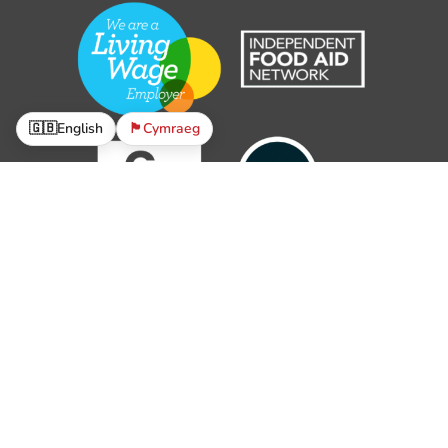
🇬🇧
English
🏴󠁧󠁢󠁷󠁬󠁳󠁿
Cymraeg