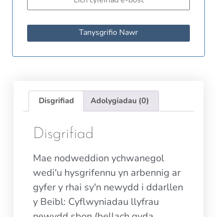
Tanysgrifio Nawr
Disgrifiad
Adolygiadau (0)
Disgrifiad
Mae nodweddion ychwanegol
wedi'u hysgrifennu yn arbennig ar
gyfer y rhai sy'n newydd i ddarllen
y Beibl: Cyflwyniadau llyfrau
newydd sbon (bellach gyda