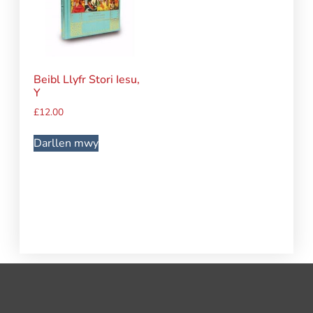
Beibl Llyfr Stori Iesu,
Y
£
12.00
Darllen mwy