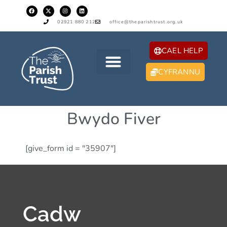
02921 880 212
office@theparishtrust.org.uk
CAEL HELP
CYFRANNU
Bwydo Fiver
[give_form id = "35907"]
Cadw