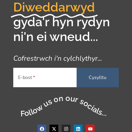
Diweddarwyd
gyda'r hyn rydyn
ni'n ei wneud...
Cofrestrwch i'n cylchlythyr...
E-bost
Follow us on our socials...