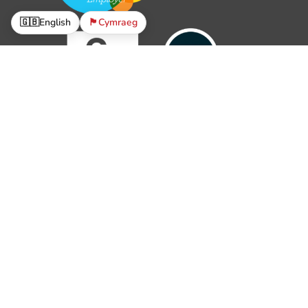
🇬🇧
English
🏴󠁧󠁢󠁷󠁬󠁳󠁿
Cymraeg