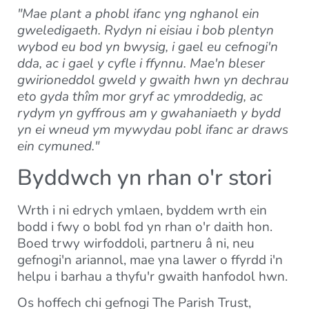
"Mae plant a phobl ifanc yng nghanol ein
gweledigaeth. Rydyn ni eisiau i bob plentyn
wybod eu bod yn bwysig, i gael eu cefnogi'n
dda, ac i gael y cyfle i ffynnu. Mae'n bleser
gwirioneddol gweld y gwaith hwn yn dechrau
eto gyda thîm mor gryf ac ymroddedig, ac
rydym yn gyffrous am y gwahaniaeth y bydd
yn ei wneud ym mywydau pobl ifanc ar draws
ein cymuned."
Byddwch yn rhan o'r stori
Wrth i ni edrych ymlaen, byddem wrth ein
bodd i fwy o bobl fod yn rhan o'r daith hon.
Boed trwy wirfoddoli, partneru â ni, neu
gefnogi'n ariannol, mae yna lawer o ffyrdd i'n
helpu i barhau a thyfu'r gwaith hanfodol hwn.
Os hoffech chi gefnogi The Parish Trust,