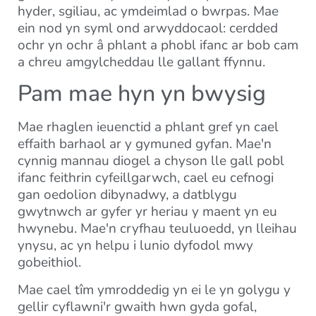
hyder, sgiliau, ac ymdeimlad o bwrpas. Mae
ein nod yn syml ond arwyddocaol: cerdded
ochr yn ochr â phlant a phobl ifanc ar bob cam
a chreu amgylcheddau lle gallant ffynnu.
Pam mae hyn yn bwysig
Mae rhaglen ieuenctid a phlant gref yn cael
effaith barhaol ar y gymuned gyfan. Mae'n
cynnig mannau diogel a chyson lle gall pobl
ifanc feithrin cyfeillgarwch, cael eu cefnogi
gan oedolion dibynadwy, a datblygu
gwytnwch ar gyfer yr heriau y maent yn eu
hwynebu. Mae'n cryfhau teuluoedd, yn lleihau
ynysu, ac yn helpu i lunio dyfodol mwy
gobeithiol.
Mae cael tîm ymroddedig yn ei le yn golygu y
gellir cyflawni'r gwaith hwn gyda gofal,