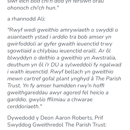
siŵr eich bod chi'n dod yn fersiwn orau
ohonoch chi'ch hun."
a rhannodd Ali:
"Rwyf wedi gweithio amrywiaeth o swyddi o
asiantaeth ystad i arddio tra bob amser yn
gwirfoddoli ar gyfer gwaith ieuenctid trwy
sgowtiaid a chlybiau ieuenctid eraill. Ar ôl
blwyddyn o deithio a gweithio yn Awstralia,
deuthum yn ôl i'r DU a sylweddoli fy ngalwad
i waith ieuenctid. Rwyf bellach yn gweithio
mewn cartref gofal plant ynghyd â The Parish
Trust. Yn fy amser hamdden rwy'n hoffi
gweithgareddau awyr agored fel heicio a
garddio, gwylio ffilmiau a chwarae
cerddoriaeth."
Dywedodd y Deon Aaron Roberts, Prif
Swyddog Gweithredol The Parish Trust: