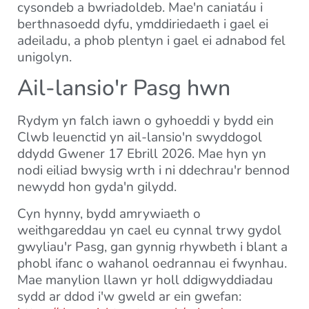
cysondeb a bwriadoldeb. Mae'n caniatáu i
berthnasoedd dyfu, ymddiriedaeth i gael ei
adeiladu, a phob plentyn i gael ei adnabod fel
unigolyn.
Ail-lansio'r Pasg hwn
Rydym yn falch iawn o gyhoeddi y bydd ein
Clwb Ieuenctid yn ail-lansio'n swyddogol
ddydd Gwener 17 Ebrill 2026. Mae hyn yn
nodi eiliad bwysig wrth i ni ddechrau'r bennod
newydd hon gyda'n gilydd.
Cyn hynny, bydd amrywiaeth o
weithgareddau yn cael eu cynnal trwy gydol
gwyliau'r Pasg, gan gynnig rhywbeth i blant a
phobl ifanc o wahanol oedrannau ei fwynhau.
Mae manylion llawn yr holl ddigwyddiadau
sydd ar ddod i'w gweld ar ein gwefan: