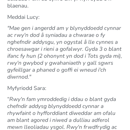
blaenau.
Meddai Lucy:
"Mae gen i angerdd am y blynyddoedd cynnar
ac rwy'n dod â syniadau a chwarae o fy
nghefndir addysgu, yn ogystal â lle cynnes a
chroesawgar i rieni a gofalwyr. Gyda 3 o blant
ifanc fy hun (2 ohonynt yn dod i Tots gyda mi),
rwy'n gwybod y gwahaniaeth y gall sgwrs
gyfeillgar a phaned o goffi ei wneud i'ch
diwrnod."
Myfyriodd Sara:
“
Rwy'n fam ymroddedig i ddau o blant gyda
chefndir addysg blynyddoedd cynnar a
rhywfaint o hyfforddiant diweddar am ofalu
am blant agored i niwed a dulliau adferol
mewn lleoliadau ysgol. Rwy'n frwdfrydig ac