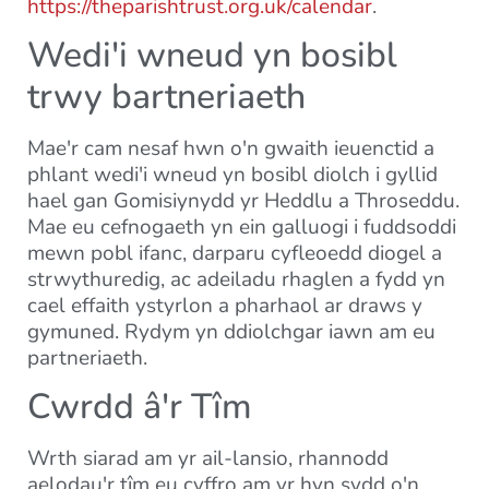
https://theparishtrust.org.uk/calendar
.
Wedi'i wneud yn bosibl
trwy bartneriaeth
Mae'r cam nesaf hwn o'n gwaith ieuenctid a
phlant wedi'i wneud yn bosibl diolch i gyllid
hael gan Gomisiynydd yr Heddlu a Throseddu.
Mae eu cefnogaeth yn ein galluogi i fuddsoddi
mewn pobl ifanc, darparu cyfleoedd diogel a
strwythuredig, ac adeiladu rhaglen a fydd yn
cael effaith ystyrlon a pharhaol ar draws y
gymuned. Rydym yn ddiolchgar iawn am eu
partneriaeth.
Cwrdd â'r Tîm
Wrth siarad am yr ail-lansio, rhannodd
aelodau'r tîm eu cyffro am yr hyn sydd o'n