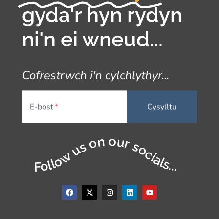
gyda'r hyn rydyn
ni'n ei wneud...
Cofrestrwch i'n cylchlythyr...
E-bost
Follow us on our socials...