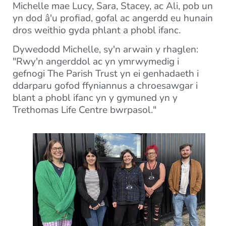
Michelle mae Lucy, Sara, Stacey, ac Ali, pob un
yn dod â'u profiad, gofal ac angerdd eu hunain
dros weithio gyda phlant a phobl ifanc.
Dywedodd Michelle, sy'n arwain y rhaglen:
"Rwy'n angerddol ac yn ymrwymedig i
gefnogi The Parish Trust yn ei genhadaeth i
ddarparu gofod ffyniannus a chroesawgar i
blant a phobl ifanc yn y gymuned yn y
Trethomas Life Centre bwrpasol."