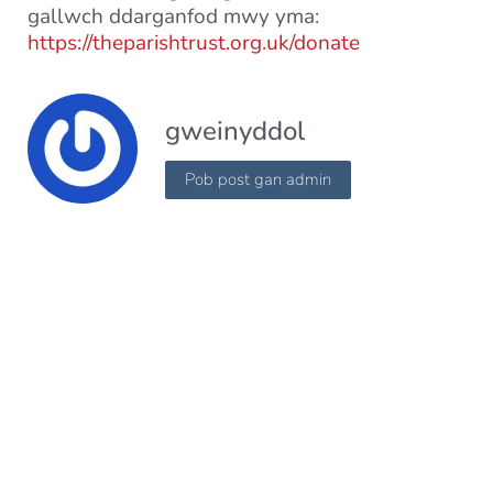
gallwch ddarganfod mwy yma:
https://theparishtrust.org.uk/donate
gweinyddol
Pob post gan admin