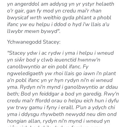
yn angerddol am addysg yn yr ystyr helaeth
o'r gair, gan fy mod yn credu mai'r rhan
bwysicaf wrth weithio gyda phlant a phobl
ifanc yw eu helpu i ddod o hyd i'w llais a'u
llwybr mewn bywyd".
Ychwanegodd Stacey:
"Stacey ydw i ac rydw i yma i helpu i wneud
yn siŵr bod y clwb ieuenctid hwnnw'n
canolbwyntio ar ein pobl ifanc. Fy
ngweledigaeth yw rhoi llais go iawn i'n plant
a'n pobl ifanc yn yr hyn rydyn ni'n ei wneud
yma. Rydyn ni'n mynd i ganolbwyntio ar ddau
beth; Bod yn feiddgar a bod yn garedig. Rwy'n
credu mai'r ffordd orau o helpu eich hun i dyfu
yw trwy gamu i fyny i eraill. P'un a ydych chi
yma i ddysgu rhywbeth newydd neu dim ond
hongian allan, rydyn ni'n mynd i wneud yn