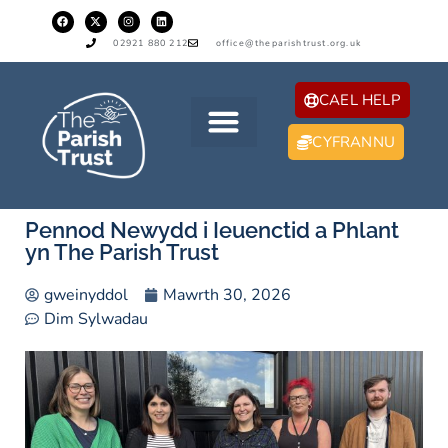
02921 880 212
office@theparishtrust.org.uk
CAEL HELP
CYFRANNU
Pennod Newydd i Ieuenctid a Phlant
yn The Parish Trust
gweinyddol
Mawrth 30, 2026
Dim Sylwadau