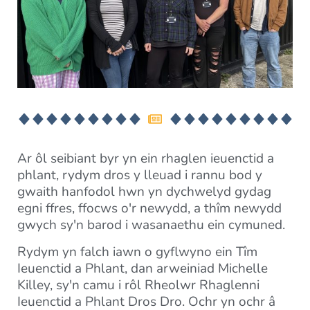
Ar ôl seibiant byr yn ein rhaglen ieuenctid a
phlant, rydym dros y lleuad i rannu bod y
gwaith hanfodol hwn yn dychwelyd gydag
egni ffres, ffocws o'r newydd, a thîm newydd
gwych sy'n barod i wasanaethu ein cymuned.
Rydym yn falch iawn o gyflwyno ein Tîm
Ieuenctid a Phlant, dan arweiniad Michelle
Killey, sy'n camu i rôl Rheolwr Rhaglenni
Ieuenctid a Phlant Dros Dro. Ochr yn ochr â