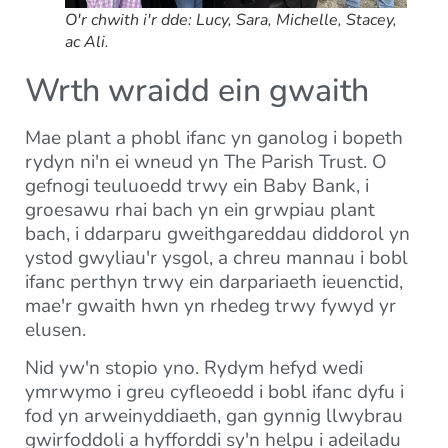
O'r chwith i'r dde: Lucy, Sara, Michelle, Stacey,
ac Ali.
Wrth wraidd ein gwaith
Mae plant a phobl ifanc yn ganolog i bopeth
rydyn ni'n ei wneud yn The Parish Trust. O
gefnogi teuluoedd trwy ein Baby Bank, i
groesawu rhai bach yn ein grwpiau plant
bach, i ddarparu gweithgareddau diddorol yn
ystod gwyliau'r ysgol, a chreu mannau i bobl
ifanc perthyn trwy ein darpariaeth ieuenctid,
mae'r gwaith hwn yn rhedeg trwy fywyd yr
elusen.
Nid yw'n stopio yno. Rydym hefyd wedi
ymrwymo i greu cyfleoedd i bobl ifanc dyfu i
fod yn arweinyddiaeth, gan gynnig llwybrau
gwirfoddoli a hyfforddi sy'n helpu i adeiladu