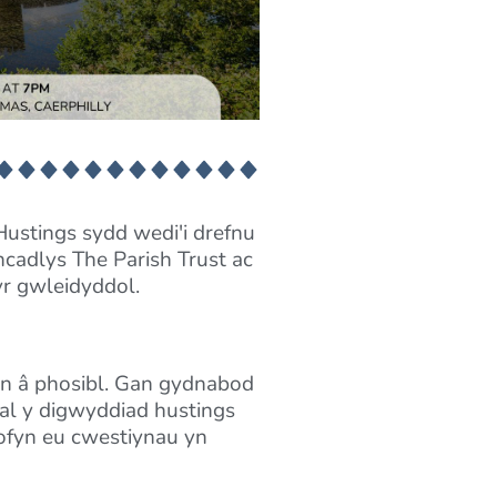
Hustings sydd wedi'i drefnu
cadlys The Parish Trust ac
yr gwleidyddol.
n â phosibl. Gan gydnabod
al y digwyddiad hustings
gofyn eu cwestiynau yn