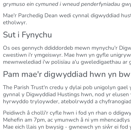
grymuso ein cymuned i wneud penderfyniadau gwybo
Mae'r Parchedig Dean wedi cynnal digwyddiad husti
etholwyr.
Sut i Fynychu
Os oes gennych ddiddordeb mewn mynychu'r Digwyddi
cwestiwn i'r ymgeiswyr. Mae hwn yn gyfle unigryw i y
mewnwelediad i'w polisïau a'u gweledigaethau ar gy
Pam mae'r digwyddiad hwn yn bw
The Parish Trust'n credu y dylai pob unigolyn gael 
gynnal y Digwyddiad Hustings hwn, nod yr elusen 
hyrwyddo tryloywder, atebolrwydd a chyfranogiad
Peidiwch â cholli'r cyfle hwn i fod yn rhan o ddi
Mehefin am 7pm, ac ymunwch â ni ym mhencadlys T
Mae eich llais yn bwysig - gwnewch yn siŵr ei fod 