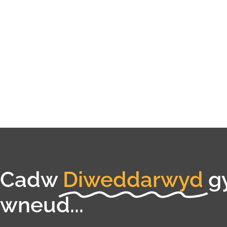
Cadw
Diweddarwyd
g
wneud...