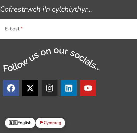
Cofrestrwch i'n cylchlythyr...
E-bost
Follow us on our socials...
🇬🇧
English
🏴󠁧󠁢󠁷󠁬󠁳󠁿
Cymraeg