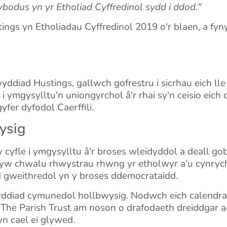
dus yn yr Etholiad Cyffredinol sydd i ddod."
ngs yn Etholiadau Cyffredinol 2019 o'r blaen, a fy
ad Hustings, gallwch gofrestru i sicrhau eich lle a
mgysylltu'n uniongyrchol â'r rhai sy'n ceisio eich cy
fer dyfodol Caerffili.
ysig
y cyfle i ymgysylltu â'r broses wleidyddol a deall go
yw chwalu rhwystrau rhwng yr etholwyr a'u cynrych
 gweithredol yn y broses ddemocrataidd.
gwyddiad cymunedol hollbwysig. Nodwch eich calendrau
he Parish Trust am noson o drafodaeth dreiddgar a
yn cael ei glywed.