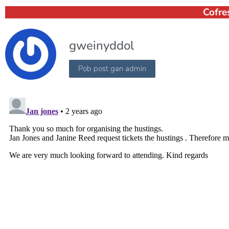
Cofre
gweinyddol
Pob post gan admin