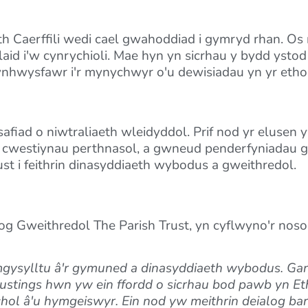
th Caerffili wedi cael gwahoddiad i gymryd rhan. O
d i'w cynrychioli. Mae hyn yn sicrhau y bydd ystod
 gynhwysfawr i'r mynychwyr o'u dewisiadau yn yr etho
safiad o niwtraliaeth wleidyddol. Prif nod yr eluse
yn cwestiynau perthnasol, a gwneud penderfyniadau 
st i feithrin dinasyddiaeth wybodus a gweithredol.
g Gweithredol The Parish Trust, yn cyflwyno'r noso
gysylltu â'r gymuned a dinasyddiaeth wybodus. Gan
Hustings hwn yw ein ffordd o sicrhau bod pawb yn Eth
rchol â'u hymgeiswyr. Ein nod yw meithrin deialog ba