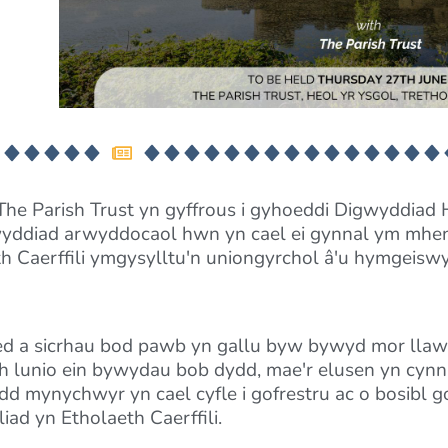
The Parish Trust yn gyffrous i gyhoeddi Digwyddiad 
wyddiad arwyddocaol hwn yn cael ei gynnal ym mhen
th Caerffili ymgysylltu'n uniongyrchol â'u hymgeisw
d a sicrhau bod pawb yn gallu byw bywyd mor llaw
 lunio ein bywydau bob dydd, mae'r elusen yn cynn
dd mynychwyr yn cael cyfle i gofrestru ac o bosibl 
iad yn Etholaeth Caerffili.