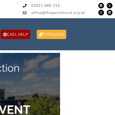
02921 880 212
office@theparishtrust.org.uk
CAEL HELP
CYFRANNU