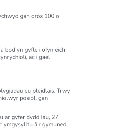
nychwyd gan dros 100 o
 bod yn gyfle i ofyn eich
nrychioli, ac i gael
blygiadau eu pleidlais. Trwy
iolwyr posibl, gan
 ar gyfer dydd Iau, 27
c ymgysylltu â'r gymuned.