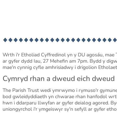
Wrth i'r Etholiad Cyffredinol yn y DU agosáu, mae 
ar gyfer dydd Iau, 27 Mehefin am 7pm. Bydd y dig
mae'n cynnig cyfle amhrisiadwy i drigolion Etholae
Cymryd rhan a dweud eich dweud
The Parish Trust wedi ymrwymo i rymuso'r gymune
bod gwleidyddiaeth yn chwarae rhan hanfodol wrth
hwn i ddarparu llwyfan ar gyfer deialog agored. By
uniongyrchol i'r ymgeiswyr sy'n sefyll ar gyfer ethol