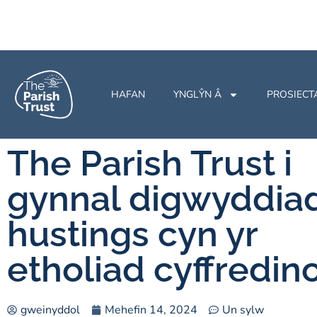
HAFAN
YNGLŶN Â
PROSIECT
The Parish Trust i
gynnal digwyddia
hustings cyn yr
etholiad cyffredino
gweinyddol
Mehefin 14, 2024
Un sylw