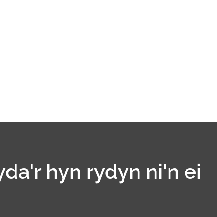
yda'r hyn rydyn ni'n ei