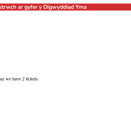
strwch ar gyfer y Digwyddiad Yma