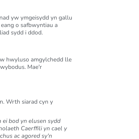
s nad yw ymgeisydd yn gallu
 eang o safbwyntiau a
liad sydd i ddod.
n yw hwyluso amgylchedd lle
gwybodus. Mae'r
n. Wrth siarad cyn y
 ei bod yn elusen sydd
olaeth Caerffili yn cael y
rchus ac agored sy'n