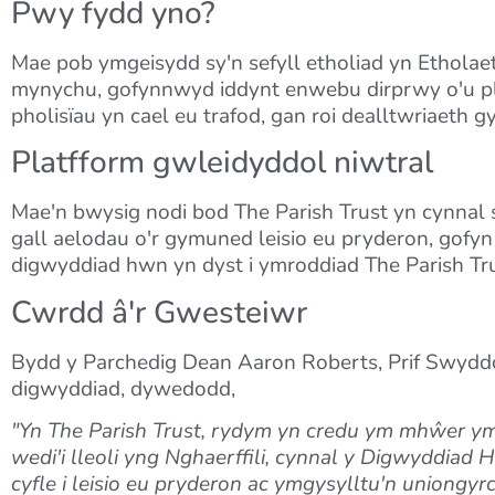
Pwy fydd yno?
Mae pob ymgeisydd sy'n sefyll etholiad yn Etholae
mynychu, gofynnwyd iddynt enwebu dirprwy o'u plai
pholisïau yn cael eu trafod, gan roi dealltwriaeth
Platfform gwleidyddol niwtral
Mae'n bwysig nodi bod The Parish Trust yn cynnal 
gall aelodau o'r gymuned leisio eu pryderon, gof
digwyddiad hwn yn dyst i ymroddiad The Parish Tru
Cwrdd â'r Gwesteiwr
Bydd y Parchedig Dean Aaron Roberts, Prif Swyddo
digwyddiad, dywedodd,
"Yn The Parish Trust, rydym yn credu ym mhŵer ym
wedi'i lleoli yng Nghaerffili, cynnal y Digwyddiad 
cyfle i leisio eu pryderon ac ymgysylltu'n uniongy