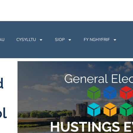
AU
CYSYLLTU
SIOP
FY NGHYFRIF
d
l