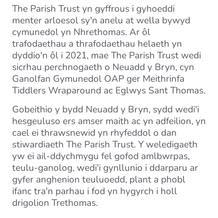
The Parish Trust yn gyffrous i gyhoeddi
menter arloesol sy'n anelu at wella bywyd
cymunedol yn Nhrethomas. Ar ôl
trafodaethau a thrafodaethau helaeth yn
dyddio'n ôl i 2021, mae The Parish Trust wedi
sicrhau perchnogaeth o Neuadd y Bryn, cyn
Ganolfan Gymunedol OAP ger Meithrinfa
Tiddlers Wraparound ac Eglwys Sant Thomas.
Gobeithio y bydd Neuadd y Bryn, sydd wedi'i
hesgeuluso ers amser maith ac yn adfeilion, yn
cael ei thrawsnewid yn rhyfeddol o dan
stiwardiaeth The Parish Trust. Y weledigaeth
yw ei ail-ddychmygu fel gofod amlbwrpas,
teulu-ganolog, wedi'i gynllunio i ddarparu ar
gyfer anghenion teuluoedd, plant a phobl
ifanc tra'n parhau i fod yn hygyrch i holl
drigolion Trethomas.