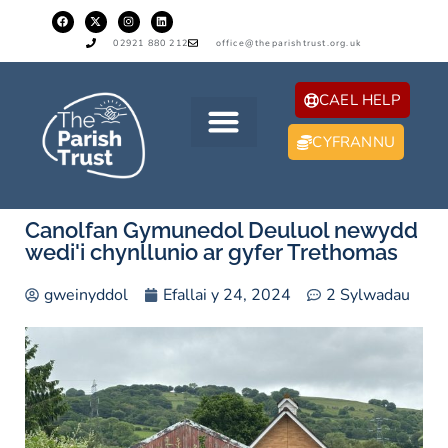
02921 880 212
office@theparishtrust.org.uk
CAEL HELP
CYFRANNU
Canolfan Gymunedol Deuluol newydd
wedi'i chynllunio ar gyfer Trethomas
gweinyddol
Efallai y 24, 2024
2 Sylwadau