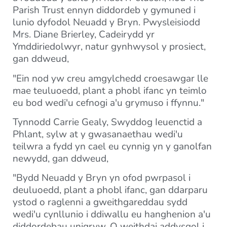
Parish Trust ennyn diddordeb y gymuned i
lunio dyfodol Neuadd y Bryn. Pwysleisiodd
Mrs. Diane Brierley, Cadeirydd yr
Ymddiriedolwyr, natur gynhwysol y prosiect,
gan ddweud,
"Ein nod yw creu amgylchedd croesawgar lle
mae teuluoedd, plant a phobl ifanc yn teimlo
eu bod wedi'u cefnogi a'u grymuso i ffynnu."
Tynnodd Carrie Gealy, Swyddog Ieuenctid a
Phlant, sylw at y gwasanaethau wedi'u
teilwra a fydd yn cael eu cynnig yn y ganolfan
newydd, gan ddweud,
"Bydd Neuadd y Bryn yn ofod pwrpasol i
deuluoedd, plant a phobl ifanc, gan ddarparu
ystod o raglenni a gweithgareddau sydd
wedi'u cynllunio i ddiwallu eu hanghenion a'u
diddordebau unigryw. O weithdai addysgol i