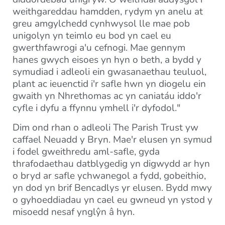
weithgareddau hamdden, rydym yn anelu at
greu amgylchedd cynhwysol lle mae pob
unigolyn yn teimlo eu bod yn cael eu
gwerthfawrogi a'u cefnogi. Mae gennym
hanes gwych eisoes yn hyn o beth, a bydd y
symudiad i adleoli ein gwasanaethau teuluol,
plant ac ieuenctid i'r safle hwn yn diogelu ein
gwaith yn Nhrethomas ac yn caniatáu iddo'r
cyfle i dyfu a ffynnu ymhell i'r dyfodol."
Dim ond rhan o adleoli The Parish Trust yw
caffael Neuadd y Bryn. Mae'r elusen yn symud
i fodel gweithredu aml-safle, gyda
thrafodaethau datblygedig yn digwydd ar hyn
o bryd ar safle ychwanegol a fydd, gobeithio,
yn dod yn brif Bencadlys yr elusen. Bydd mwy
o gyhoeddiadau yn cael eu gwneud yn ystod y
misoedd nesaf ynglŷn â hyn.