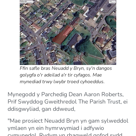
Ffin safle bras Neuadd y Bryn, sy'n dangos
golygfa o'r adeilad a'r tir cyfagos. Mae
mynediad trwy lwybr troed cyhoeddus.
Mynegodd y Parchedig Dean Aaron Roberts,
Prif Swyddog Gweithredol The Parish Trust, ei
ddisgwyliad, gan ddweud,
"Mae prosiect Neuadd Bryn yn gam sylweddol
ymlaen yn ein hymrwymiad i adfywio
cymunedol. Rydym yn rhagweld gofod sydd