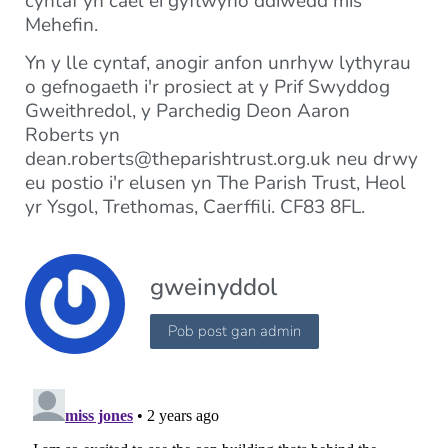
cyntaf yn cael ei gyflwyno ddiwedd mis
Mehefin.
Yn y lle cyntaf, anogir anfon unrhyw lythyrau
o gefnogaeth i'r prosiect at y Prif Swyddog
Gweithredol, y Parchedig Deon Aaron
Roberts yn
dean.roberts@theparishtrust.org.uk
neu drwy
eu postio i'r elusen yn The Parish Trust, Heol
yr Ysgol, Trethomas, Caerffili. CF83 8FL.
gweinyddol
Pob post gan admin