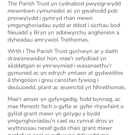
The Parish Trust yn cydnabod pwysigrwydd
mewnbwn cymunedol ac yn gwahodd pob
preswylydd i gymryd rhan mewn
ymgynghoriadau sydd ar ddod i sicrhau bod
Neuadd y Bryn yn adlewyrchu anghenion a
dyheadau amrywiol Trethomas.
Wrth i The Parish Trust gychwyn ar y daith
drawsnewidiol hon, mae'r sefydliad yn
ailddatgan ei ymrwymiad i wasanaethu'r
gymuned ac yn edrych ymlaen at gydweithio
â thrigolion i greu canolfan fywiog i
deuluoedd, plant ac ieuenctid yn Nhrethomas.
Mae'r amser yn gyfyngedig, fodd bynnag, ac
mae ffenestr fach o gyfle ar gyfer rhywfaint o
gyllid grant mawr yn golygu y bydd
ymgynghoriadau'n cael eu cynnal dros yr
wythnosau nesaf gyda chais grant mawr