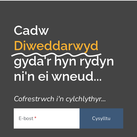
Cadw
Diweddarwyd
gyda'r hyn rydyn
ni'n ei wneud...
Cofrestrwch i'n cylchlythyr...
E-bost