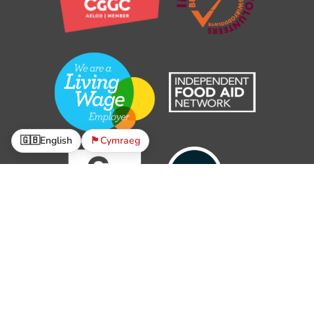
🇬🇧
English
🏴󠁧󠁢󠁷󠁬󠁳󠁿
Cymraeg