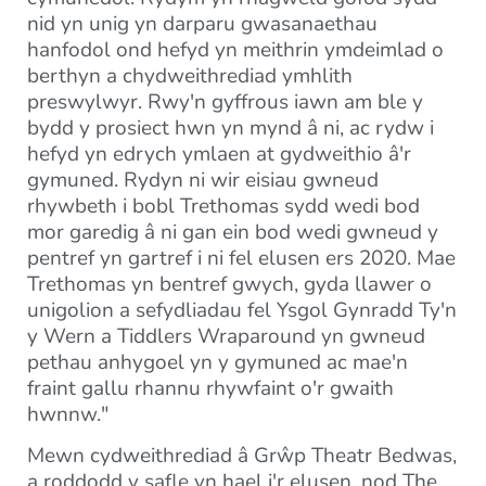
nid yn unig yn darparu gwasanaethau
hanfodol ond hefyd yn meithrin ymdeimlad o
berthyn a chydweithrediad ymhlith
preswylwyr. Rwy'n gyffrous iawn am ble y
bydd y prosiect hwn yn mynd â ni, ac rydw i
hefyd yn edrych ymlaen at gydweithio â'r
gymuned. Rydyn ni wir eisiau gwneud
rhywbeth i bobl Trethomas sydd wedi bod
mor garedig â ni gan ein bod wedi gwneud y
pentref yn gartref i ni fel elusen ers 2020. Mae
Trethomas yn bentref gwych, gyda llawer o
unigolion a sefydliadau fel Ysgol Gynradd Ty'n
y Wern a Tiddlers Wraparound yn gwneud
pethau anhygoel yn y gymuned ac mae'n
fraint gallu rhannu rhywfaint o'r gwaith
hwnnw."
Mewn cydweithrediad â Grŵp Theatr Bedwas,
a roddodd y safle yn hael i'r elusen, nod The