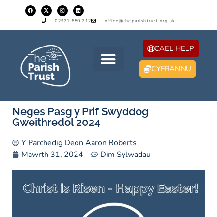
02921 880 212
office@theparishtrust.org.uk
CAEL HELP
CYFRANNU
Neges Pasg y Prif Swyddog
Gweithredol 2024
Y Parchedig Deon Aaron Roberts
Mawrth 31, 2024
Dim Sylwadau