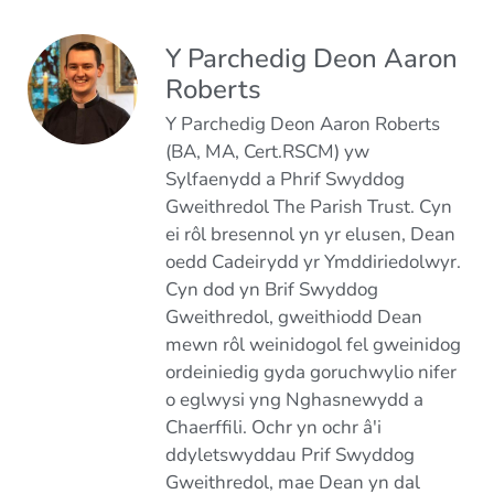
Y Parchedig Deon Aaron
Roberts
Y Parchedig Deon Aaron Roberts
(BA, MA, Cert.RSCM) yw
Sylfaenydd a Phrif Swyddog
Gweithredol The Parish Trust. Cyn
ei rôl bresennol yn yr elusen, Dean
oedd Cadeirydd yr Ymddiriedolwyr.
Cyn dod yn Brif Swyddog
Gweithredol, gweithiodd Dean
mewn rôl weinidogol fel gweinidog
ordeiniedig gyda goruchwylio nifer
o eglwysi yng Nghasnewydd a
Chaerffili. Ochr yn ochr â'i
ddyletswyddau Prif Swyddog
Gweithredol, mae Dean yn dal