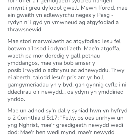
roi'r offer a'r gefnogaeth sydd eu hangen
arnynt i greu dyfodol gwell. Mewn ffordd, mae
ein gwaith yn adlewyrchu neges y Pasg -
rydyn ni i gyd yn ymwneud ag atgyfodiad a
thrawsnewid.
Mae stori marwolaeth ac atgyfodiad Iesu fel
botwm ailosod i ddynoliaeth. Mae'n atgoffa,
waeth pa mor doredig y gall pethau
ymddangos, mae yna bob amser y
posibilrwydd o adbrynu ac adnewyddu. Trwy
ei aberth, talodd Iesu'r pris am yr holl
gamgymeriadau yn y byd, gan gynnig cyfle i ni
ddechrau o'r newydd... os ydym yn ymddiried
ynddo.
Mae un adnod sy'n dal y syniad hwn yn hyfryd
o 2 Corinthiaid 5:17: "Felly, os oes unrhyw un
yng Nghrist, mae'r greadigaeth newydd wedi
dod: Mae'r hen wedi mynd, mae'r newydd