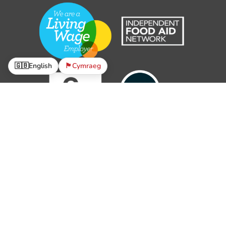
🇬🇧
English
🏴󠁧󠁢󠁷󠁬󠁳󠁿
Cymraeg