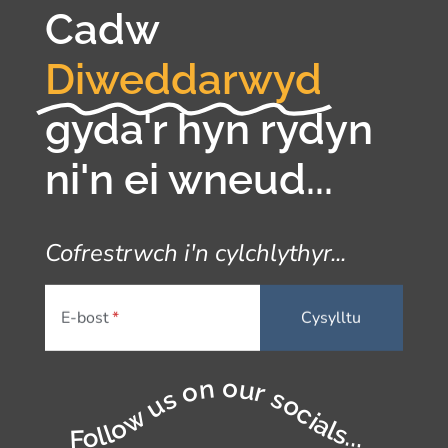
Cadw
Diweddarwyd
gyda'r hyn rydyn
ni'n ei wneud...
Cofrestrwch i'n cylchlythyr...
E-bost
Follow us on our socials...