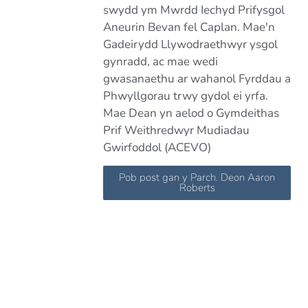
swydd ym Mwrdd Iechyd Prifysgol
Aneurin Bevan fel Caplan. Mae'n
Gadeirydd Llywodraethwyr ysgol
gynradd, ac mae wedi
gwasanaethu ar wahanol Fyrddau a
Phwyllgorau trwy gydol ei yrfa.
Mae Dean yn aelod o Gymdeithas
Prif Weithredwyr Mudiadau
Gwirfoddol (ACEVO)
Pob post gan y Parch. Deon Aaron
Roberts