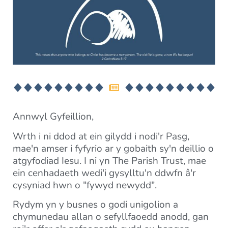
Annwyl Gyfeillion,
Wrth i ni ddod at ein gilydd i nodi'r Pasg,
mae'n amser i fyfyrio ar y gobaith sy'n deillio o
atgyfodiad Iesu. I ni yn The Parish Trust, mae
ein cenhadaeth wedi'i gysylltu'n ddwfn â'r
cysyniad hwn o "fywyd newydd".
Rydym yn y busnes o godi unigolion a
chymunedau allan o sefyllfaoedd anodd, gan