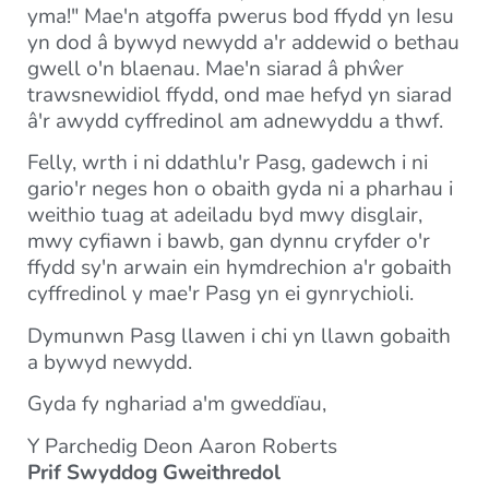
yma!" Mae'n atgoffa pwerus bod ffydd yn Iesu
yn dod â bywyd newydd a'r addewid o bethau
gwell o'n blaenau. Mae'n siarad â phŵer
trawsnewidiol ffydd, ond mae hefyd yn siarad
â'r awydd cyffredinol am adnewyddu a thwf.
Felly, wrth i ni ddathlu'r Pasg, gadewch i ni
gario'r neges hon o obaith gyda ni a pharhau i
weithio tuag at adeiladu byd mwy disglair,
mwy cyfiawn i bawb, gan dynnu cryfder o'r
ffydd sy'n arwain ein hymdrechion a'r gobaith
cyffredinol y mae'r Pasg yn ei gynrychioli.
Dymunwn Pasg llawen i chi yn llawn gobaith
a bywyd newydd.
Gyda fy nghariad a'm gweddïau,
Y Parchedig Deon Aaron Roberts
Prif Swyddog Gweithredol