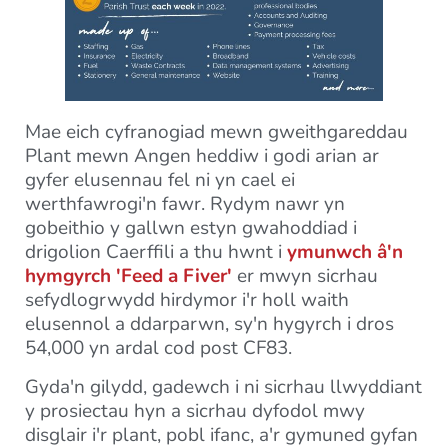
Mae eich cyfranogiad mewn gweithgareddau
Plant mewn Angen heddiw i godi arian ar
gyfer elusennau fel ni yn cael ei
werthfawrogi'n fawr. Rydym nawr yn
gobeithio y gallwn estyn gwahoddiad i
drigolion Caerffili a thu hwnt i
ymunwch â'n
hymgyrch 'Feed a Fiver'
er mwyn sicrhau
sefydlogrwydd hirdymor i'r holl waith
elusennol a ddarparwn, sy'n hygyrch i dros
54,000 yn ardal cod post CF83.
Gyda'n gilydd, gadewch i ni sicrhau llwyddiant
y prosiectau hyn a sicrhau dyfodol mwy
disglair i'r plant, pobl ifanc, a'r gymuned gyfan