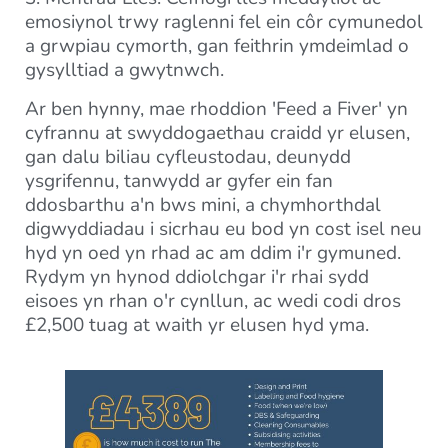
emosiynol trwy raglenni fel ein côr cymunedol
a grwpiau cymorth, gan feithrin ymdeimlad o
gysylltiad a gwytnwch.
Ar ben hynny, mae rhoddion 'Feed a Fiver' yn
cyfrannu at swyddogaethau craidd yr elusen,
gan dalu biliau cyfleustodau, deunydd
ysgrifennu, tanwydd ar gyfer ein fan
ddosbarthu a'n bws mini, a chymhorthdal
digwyddiadau i sicrhau eu bod yn cost isel neu
hyd yn oed yn rhad ac am ddim i'r gymuned.
Rydym yn hynod ddiolchgar i'r rhai sydd
eisoes yn rhan o'r cynllun, ac wedi codi dros
£2,500 tuag at waith yr elusen hyd yma.