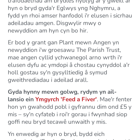
trafodaethau am brydles hyblyg ar y gweill ar
hyn o bryd gyda'r Eglwys yng Nghymru, a
fydd yn rhoi amser hanfodol i'r elusen i sicrhau
adeiladau amgen. Disgwylir mwy o
newyddion am hyn cyn bo hir.
Er bod y grant gan Plant mewn Angen yn
newyddion i'w groesawu The Parish Trust,
mae angen cyllid ychwanegol arno wrth i'r
elusen dyfu ac ymdopi â chostau cynyddol a'r
holl gostau sy'n gysylltiedig â symud
gweithrediadau i adeilad arall.
Gyda hynny mewn golwg, rydym yn ail-
lansio ein
Ymgyrch 'Feed a Fiver'
. Mae'r fenter
hon yn gwahodd pobl i gyfrannu dim ond £5 y
mis – sy'n cyfateb i roi'r gorau i fwynhad siop
goffi neu bryd tecawê unwaith y mis.
Yn enwedig ar hyn o bryd, bydd eich