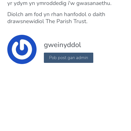
yr ydym yn ymroddedig i'w gwasanaethu.
Diolch am fod yn rhan hanfodol o daith
drawsnewidiol The Parish Trust.
gweinyddol
Pob post gan admin