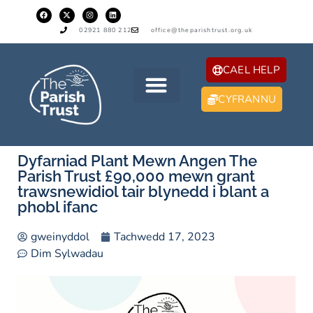
02921 880 212
office@theparishtrust.org.uk
CAEL HELP
CYFRANNU
Dyfarniad Plant Mewn Angen The
Parish Trust £90,000 mewn grant
trawsnewidiol tair blynedd i blant a
phobl ifanc
gweinyddol
Tachwedd 17, 2023
Dim Sylwadau