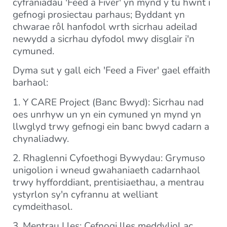
cyfraniadau 'Feed a Fiver' yn mynd y tu hwnt i
gefnogi prosiectau parhaus; Byddant yn
chwarae rôl hanfodol wrth sicrhau adeilad
newydd a sicrhau dyfodol mwy disglair i'n
cymuned.
Dyma sut y gall eich 'Feed a Fiver' gael effaith
barhaol:
1. Y CARE Project (Banc Bwyd): Sicrhau nad
oes unrhyw un yn ein cymuned yn mynd yn
llwglyd trwy gefnogi ein banc bwyd cadarn a
chynaliadwy.
2. Rhaglenni Cyfoethogi Bywydau: Grymuso
unigolion i wneud gwahaniaeth cadarnhaol
trwy hyfforddiant, prentisiaethau, a mentrau
ystyrlon sy'n cyfrannu at welliant
cymdeithasol.
3. Mentrau Lles: Cefnogi lles meddyliol ac