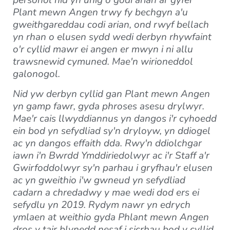
personol nid yn unig o godi arian ar gyfer
Plant mewn Angen trwy fy bechgyn a'u
gweithgareddau codi arian, ond rwyf bellach
yn rhan o elusen sydd wedi derbyn rhywfaint
o'r cyllid mawr ei angen er mwyn i ni allu
trawsnewid cymuned. Mae'n wirioneddol
galonogol.
Nid yw derbyn cyllid gan Plant mewn Angen
yn gamp fawr, gyda phroses asesu drylwyr.
Mae'r cais llwyddiannus yn dangos i'r cyhoedd
ein bod yn sefydliad sy'n dryloyw, yn ddiogel
ac yn dangos effaith dda. Rwy'n ddiolchgar
iawn i'n Bwrdd Ymddiriedolwyr ac i'r Staff a'r
Gwirfoddolwyr sy'n parhau i gryfhau'r elusen
ac yn gweithio i'w gwneud yn sefydliad
cadarn a chredadwy y mae wedi dod ers ei
sefydlu yn 2019. Rydym nawr yn edrych
ymlaen at weithio gyda Phlant mewn Angen
dros y tair blynedd nesaf i sicrhau bod y cyllid