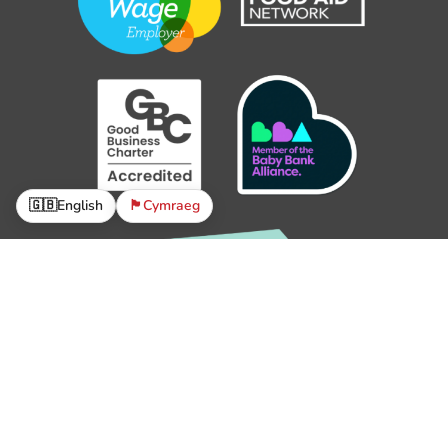
🇬🇧
English
🏴󠁧󠁢󠁷󠁬󠁳󠁿
Cymraeg