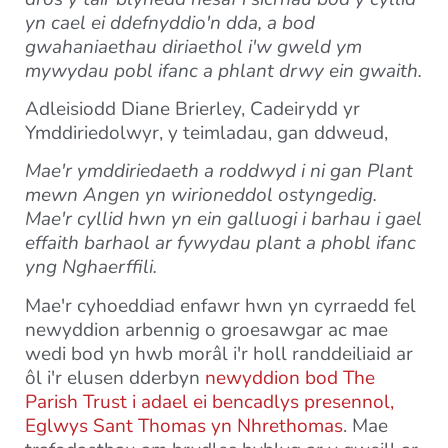
yn cael ei ddefnyddio'n dda, a bod
gwahaniaethau diriaethol i'w gweld ym
mywydau pobl ifanc a phlant drwy ein gwaith.
Adleisiodd Diane Brierley, Cadeirydd yr
Ymddiriedolwyr, y teimladau, gan ddweud,
Mae'r ymddiriedaeth a roddwyd i ni gan Plant
mewn Angen yn wirioneddol ostyngedig.
Mae'r cyllid hwn yn ein galluogi i barhau i gael
effaith barhaol ar fywydau plant a phobl ifanc
yng Nghaerffili.
Mae'r cyhoeddiad enfawr hwn yn cyrraedd fel
newyddion arbennig o groesawgar ac mae
wedi bod yn hwb morâl i'r holl randdeiliaid ar
ôl i'r elusen dderbyn
newyddion bod The
Parish Trust i adael ei bencadlys presennol,
Eglwys Sant Thomas yn Nhrethomas
. Mae