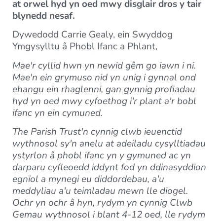
at orwel hyd yn oed mwy disglair dros y tair
blynedd nesaf.
Dywedodd Carrie Gealy, ein Swyddog
Ymgysylltu â Phobl Ifanc a Phlant,
Mae'r cyllid hwn yn newid gêm go iawn i ni.
Mae'n ein grymuso nid yn unig i gynnal ond
ehangu ein rhaglenni, gan gynnig profiadau
hyd yn oed mwy cyfoethog i'r plant a'r bobl
ifanc yn ein cymuned.
The Parish Trust'n cynnig clwb ieuenctid
wythnosol sy'n anelu at adeiladu cysylltiadau
ystyrlon â phobl ifanc yn y gymuned ac yn
darparu cyfleoedd iddynt fod yn ddinasyddion
egnïol a mynegi eu diddordebau, a'u
meddyliau a'u teimladau mewn lle diogel.
Ochr yn ochr â hyn, rydym yn cynnig Clwb
Gemau wythnosol i blant 4-12 oed, lle rydym