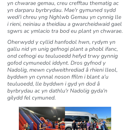
yn chwarae gemau, creu crefftau thematig ac
yn darparu byrbrydau. Mae'r gymuned sydd
wedi'i chreu yng Nghlwb Gemau yn cynnig lle
i rieni, neiniau a theidiau a gwarcheidwaid gael
sgwrs ac ymlacio tra bod eu plant yn chwarae.
Oherwydd y cyllid hanfodol hwn, rydym yn
gallu nid yn unig gefnogi plant a phobl ifanc,
ond cefnogi eu teuluoedd hefyd trwy gynnig
gofod cymunedol iddynt. Dros gyfnod y
Nadolig, mewn cydweithrediad â rhieni lleol,
byddwn yn cynnal noson ffilm i blant a'u
teuluoedd, lle byddwn i gyd yn dod â
byrbrydau ac yn dathlu'r Nadolig gyda'n
gilydd fel cymuned.