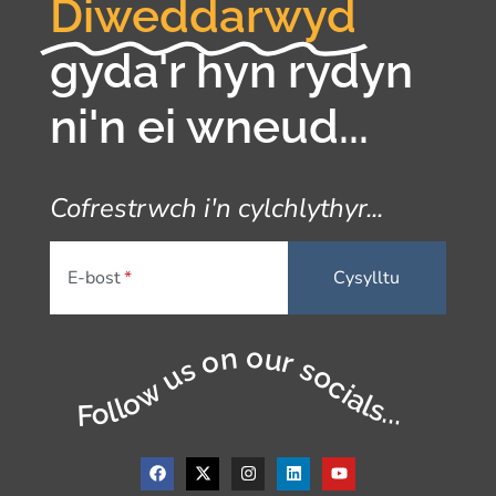
Diweddarwyd
gyda'r hyn rydyn
ni'n ei wneud...
Cofrestrwch i'n cylchlythyr...
E-bost
Follow us on our socials...