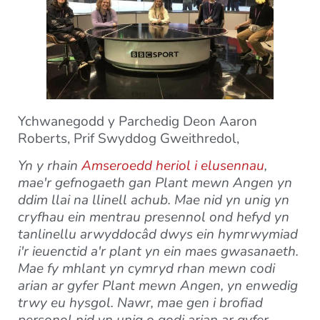
Ychwanegodd y Parchedig Deon Aaron
Roberts, Prif Swyddog Gweithredol,
Yn y rhain
Amseroedd heriol i elusennau
,
mae'r gefnogaeth gan Plant mewn Angen yn
ddim llai na llinell achub. Mae nid yn unig yn
cryfhau ein mentrau presennol ond hefyd yn
tanlinellu arwyddocâd dwys ein hymrwymiad
i'r ieuenctid a'r plant yn ein maes gwasanaeth.
Mae fy mhlant yn cymryd rhan mewn codi
arian ar gyfer Plant mewn Angen, yn enwedig
trwy eu hysgol. Nawr, mae gen i brofiad