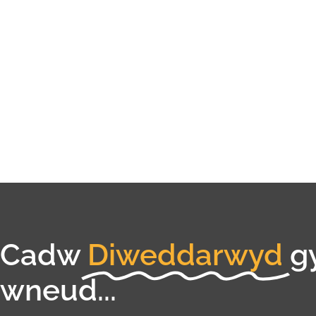
Cadw
Diweddarwyd
g
wneud...