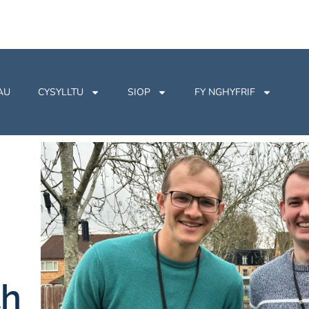
AU
CYSYLLTU
SIOP
FY NGHYFRIF
th