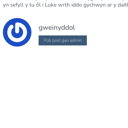
yn sefyll y tu ôl i Luke wrth iddo gychwyn ar y da
gweinyddol
Pob post gan admin