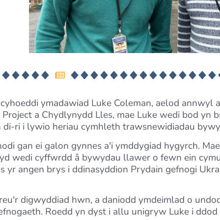
n cyhoeddi ymadawiad Luke Coleman, aelod annwyl a
 Project a Chydlynydd Lles, mae Luke wedi bod yn 
on di-ri i lywio heriau cymhleth trawsnewidiadau bywy
odi gan ei galon gynnes a'i ymddygiad hygyrch. Mae ei
efyd wedi cyffwrdd â bywydau llawer o fewn ein cymu
s yr angen brys i ddinasyddion Prydain gefnogi Ukra
eu'r digwyddiad hwn, a daniodd ymdeimlad o undod 
fnogaeth. Roedd yn dyst i allu unigryw Luke i ddod â