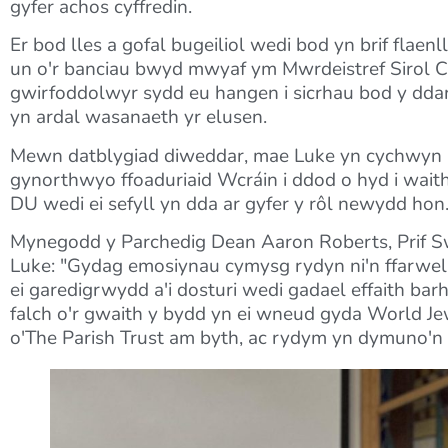
gyfer achos cyffredin.
Er bod lles a gofal bugeiliol wedi bod yn brif flae
un o'r banciau bwyd mwyaf ym Mwrdeistref Sirol Cae
gwirfoddolwyr sydd eu hangen i sicrhau bod y ddarp
yn ardal wasanaeth yr elusen.
Mewn datblygiad diweddar, mae Luke yn cychwyn 
gynorthwyo ffoaduriaid Wcráin i ddod o hyd i wait
DU wedi ei sefyll yn dda ar gyfer y rôl newydd hon
Mynegodd y Parchedig Dean Aaron Roberts, Prif S
Luke: "Gydag emosiynau cymysg rydyn ni'n ffarweli
ei garedigrwydd a'i dosturi wedi gadael effaith ba
falch o'r gwaith y bydd yn ei wneud gyda World Jew
o'The Parish Trust am byth, ac rydym yn dymuno'n 