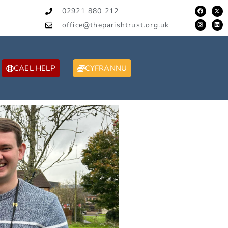
02921 880 212
office@theparishtrust.org.uk
CAEL HELP
CYFRANNU