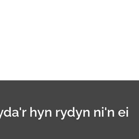
yda'r hyn rydyn ni'n ei