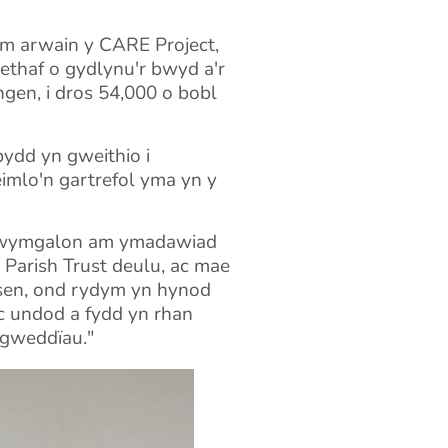
 am arwain y CARE Project,
ethaf o gydlynu'r bwyd a'r
gen, i dros 54,000 o bobl
 bydd yn gweithio i
imlo'n gartrefol yma yn y
u twymgalon am ymadawiad
Parish Trust deulu, ac mae
lusen, ond rydym yn hynod
ac undod a fydd yn rhan
 gweddïau."