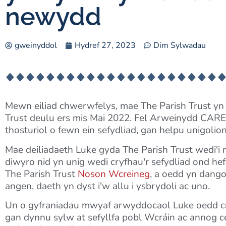
newydd
gweinyddol
Hydref 27, 2023
Dim Sylwadau
Mewn eiliad chwerwfelys, mae The Parish Trust y
Trust deulu ers mis Mai 2022. Fel Arweinydd CARE
thosturiol o fewn ein sefydliad, gan helpu unigoli
Mae deiliadaeth Luke gyda The Parish Trust wedi'i n
diwyro nid yn unig wedi cryfhau'r sefydliad ond h
The Parish Trust
Noson Wcreineg
, a oedd yn dango
angen, daeth yn dyst i'w allu i ysbrydoli ac uno.
Un o gyfraniadau mwyaf arwyddocaol Luke oedd cr
gan dynnu sylw at sefyllfa pobl Wcráin ac annog ce