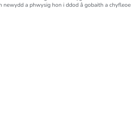
ith newydd a phwysig hon i ddod â gobaith a chyfleoe