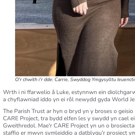
O'r chwith i'r dde: Carrie, Swyddog Ymgysylltu Ieuenc
Wrth i ni ffarwelio â Luke, estynnwn ein diolchg
a chyflawniad iddo yn ei rôl newydd gyda World Je
The Parish Trust ar hyn o bryd yn y broses o geisio
CARE Project, tra bydd elfen les y swydd yn cael 
Gweithredol. Mae'r CARE Project yn un o brosiectau
staffio er mwyn symleiddio a datblygu'r prosiect 