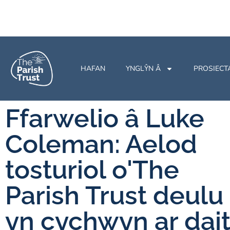
HAFAN
YNGLŶN Â
PROSIECT
Ffarwelio â Luke
Coleman: Aelod
tosturiol o'The
Parish Trust deulu
yn cychwyn ar dai