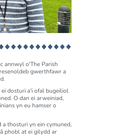
c annwyl o'The Parish
bresenoldeb gwerthfawr a
d.
 dosturi a'i ofal bugeiliol
ned. O dan ei arweiniad,
inians yn eu hamser o
a thosturi yn ein cymuned,
 phobl at ei gilydd ar