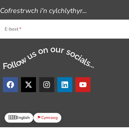
Cofrestrwch i'n cylchlythyr...
E-bost
Follow us on our socials...
🇬🇧
English
🏴󠁧󠁢󠁷󠁬󠁳󠁿
Cymraeg