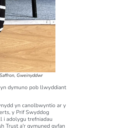
; Saffron, Gweinyddwr
c yn dymuno pob llwyddiant
olynydd yn canolbwyntio ar y
erts, y Prif Swyddog
l i adolygu trefniadau
sh Trust a'r gymuned gyfan