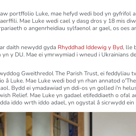
nllaw portffolio Luke, mae hefyd wedi bod yn gyfrifol
rffili. Mae Luke wedi cael y dasg dros y 18 mis diw
ariaeth o angenrheidiau sylfaenol ar gael, os oes an
ar daith newydd gyda
Rhyddhad Iddewig y Byd
, lle
h yn y DU. Mae ei ymrwymiad i wneud i Ukrainians de
.
wyddog Gweithredol The Parish Trust, ei feddylia
o â Luke. Mae Luke wedi bod yn rhan annatod o'The 
rhaol. Bydd ei ymadawiad yn ddi-os yn golled i'n he
ish Relief. Mae Luke yn gadael etifeddiaeth o ofal 
dda iddo wrth iddo adael, yn ogystal â sicrwydd ein