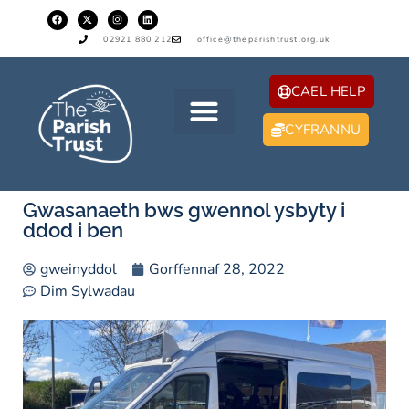
02921 880 212
office@theparishtrust.org.uk
CAEL HELP
CYFRANNU
Gwasanaeth bws gwennol ysbyty i
ddod i ben
gweinyddol
Gorffennaf 28, 2022
Dim Sylwadau