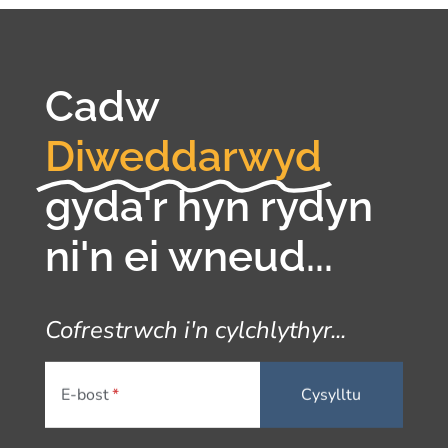
Cadw
Diweddarwyd
gyda'r hyn rydyn
ni'n ei wneud...
Cofrestrwch i'n cylchlythyr...
E-bost