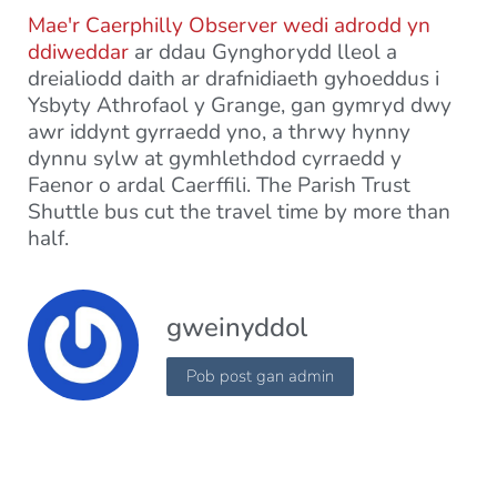
Mae'r Caerphilly Observer wedi adrodd yn
ddiweddar
ar ddau Gynghorydd lleol a
dreialiodd daith ar drafnidiaeth gyhoeddus i
Ysbyty Athrofaol y Grange, gan gymryd dwy
awr iddynt gyrraedd yno, a thrwy hynny
dynnu sylw at gymhlethdod cyrraedd y
Faenor o ardal Caerffili. The Parish Trust
Shuttle bus cut the travel time by more than
half.
gweinyddol
Pob post gan admin