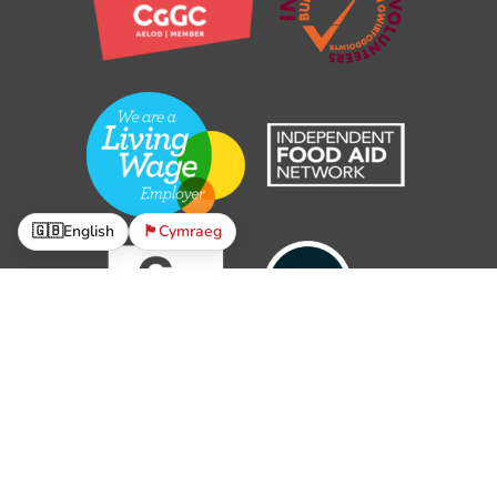
🇬🇧
English
🏴󠁧󠁢󠁷󠁬󠁳󠁿
Cymraeg