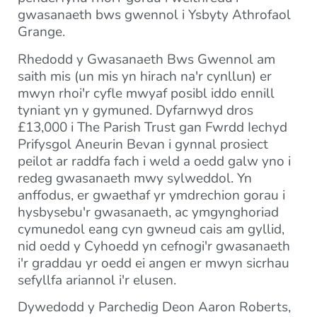
gwasanaeth bws gwennol i Ysbyty Athrofaol
Grange.
Rhedodd y Gwasanaeth Bws Gwennol am
saith mis (un mis yn hirach na'r cynllun) er
mwyn rhoi'r cyfle mwyaf posibl iddo ennill
tyniant yn y gymuned. Dyfarnwyd dros
£13,000 i The Parish Trust gan Fwrdd Iechyd
Prifysgol Aneurin Bevan i gynnal prosiect
peilot ar raddfa fach i weld a oedd galw yno i
redeg gwasanaeth mwy sylweddol. Yn
anffodus, er gwaethaf yr ymdrechion gorau i
hysbysebu'r gwasanaeth, ac ymgynghoriad
cymunedol eang cyn gwneud cais am gyllid,
nid oedd y Cyhoedd yn cefnogi'r gwasanaeth
i'r graddau yr oedd ei angen er mwyn sicrhau
sefyllfa ariannol i'r elusen.
Dywedodd y Parchedig Deon Aaron Roberts,