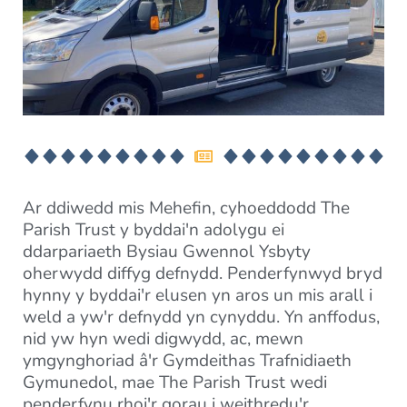
Ar ddiwedd mis Mehefin, cyhoeddodd The
Parish Trust y byddai'n adolygu ei
ddarpariaeth Bysiau Gwennol Ysbyty
oherwydd diffyg defnydd. Penderfynwyd bryd
hynny y byddai'r elusen yn aros un mis arall i
weld a yw'r defnydd yn cynyddu. Yn anffodus,
nid yw hyn wedi digwydd, ac, mewn
ymgynghoriad â'r Gymdeithas Trafnidiaeth
Gymunedol, mae The Parish Trust wedi
penderfynu rhoi'r gorau i weithredu'r