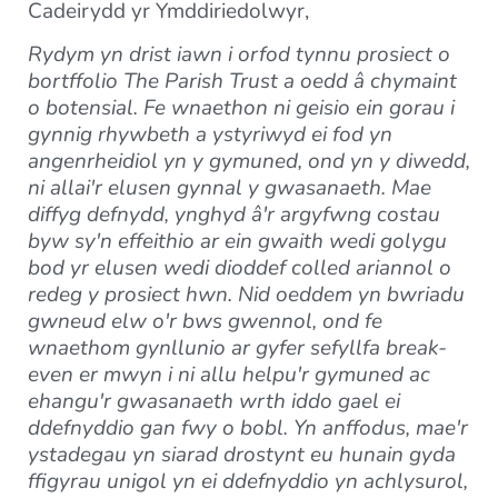
Cadeirydd yr Ymddiriedolwyr,
Rydym yn drist iawn i orfod tynnu prosiect o
bortffolio The Parish Trust a oedd â chymaint
o botensial. Fe wnaethon ni geisio ein gorau i
gynnig rhywbeth a ystyriwyd ei fod yn
angenrheidiol yn y gymuned, ond yn y diwedd,
ni allai'r elusen gynnal y gwasanaeth. Mae
diffyg defnydd, ynghyd â'r argyfwng costau
byw sy'n effeithio ar ein gwaith wedi golygu
bod yr elusen wedi dioddef colled ariannol o
redeg y prosiect hwn. Nid oeddem yn bwriadu
gwneud elw o'r bws gwennol, ond fe
wnaethom gynllunio ar gyfer sefyllfa break-
even er mwyn i ni allu helpu'r gymuned ac
ehangu'r gwasanaeth wrth iddo gael ei
ddefnyddio gan fwy o bobl. Yn anffodus, mae'r
ystadegau yn siarad drostynt eu hunain gyda
ffigyrau unigol yn ei ddefnyddio yn achlysurol,