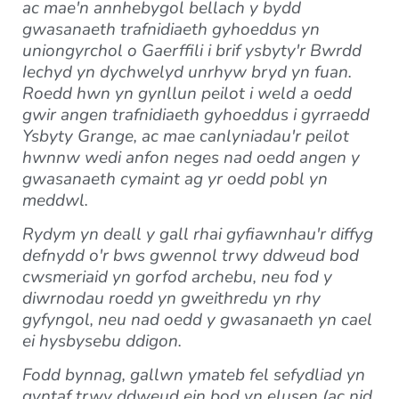
ac mae'n annhebygol bellach y bydd
gwasanaeth trafnidiaeth gyhoeddus yn
uniongyrchol o Gaerffili i brif ysbyty'r Bwrdd
Iechyd yn dychwelyd unrhyw bryd yn fuan.
Roedd hwn yn gynllun peilot i weld a oedd
gwir angen trafnidiaeth gyhoeddus i gyrraedd
Ysbyty Grange, ac mae canlyniadau'r peilot
hwnnw wedi anfon neges nad oedd angen y
gwasanaeth cymaint ag yr oedd pobl yn
meddwl.
Rydym yn deall y gall rhai gyfiawnhau'r diffyg
defnydd o'r bws gwennol trwy ddweud bod
cwsmeriaid yn gorfod archebu, neu fod y
diwrnodau roedd yn gweithredu yn rhy
gyfyngol, neu nad oedd y gwasanaeth yn cael
ei hysbysebu ddigon.
Fodd bynnag, gallwn ymateb fel sefydliad yn
gyntaf trwy ddweud ein bod yn elusen (ac nid