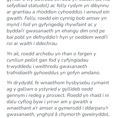
sefydliad statudol) ac felly rydym yn dibynnu
ar grantiau a rhoddion cyhoeddus i wneud ein
gwaith. Felly, roedd ein cynnig bob amser yn
mynd i fod yn gyfyngedig rhywfaint ac y
byddai'r gwasanaeth yn ehangu dim ond pe
bai pobl yn defnyddio'r hyn yr oeddem wedi'i
roi ar waith i ddechrau.
Yn ail, roedd archebu yn rhan o fargen y
cynllun peilot gan fod y cyfyngiadau
trwyddedu i weithredu gwasanaeth
trafnidiaeth gyhoeddus yn gofyn amdano.
Yn drydydd, fe wnaethom hysbysebu cymaint
ag y gallwn o ystyried y gyllideb oedd
gennym i redeg y prosiect. Roedd yn rhaid i ni
dalu cyflog byw i yrrwr am y gwaith a
wnaethant a'r amser a gymerodd i ddarparu'r
gwasanaeth, ynghyd â chymorth gweinyddol,