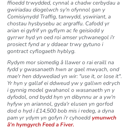
ffioedd trwydded, cynnal a chadw cerbydau a
gwiriadau diogelwch sy'n ofynnol gan y
Comisiynydd Traffig, tanwydd, yswiriant, a
chostau hysbysebu ac argraffu. Cafodd yr
arian ei gyfrif yn gyflym ac fe geisiodd y
gyrrwr hyd yn oed roi amser ychwanegol i'r
prosiect fynd ar y ddaear trwy gytuno i
gontract cyflogaeth hyblyg.
Rydym mor siomedig â llawer o rai eraill na
fydd y gwasanaeth hwn ar gael mwyach, ond
mae'r hen ddywediad yn wir: "use it, or lose it".
Yr hyn y gallaf ei ddweud yw y gallwn edrych
i gynnig model gwahanol o wasanaeth yn y
dyfodol, ond bydd hyn yn dibynnu ar a yw'n
hyfyw yn ariannol, gyda'r elusen yn gorfod
dod o hyd i £14,500 bob mis i redeg, a dyna
pam yr ydym yn gofyn i'r cyhoedd
ymunwch
â'n hymgyrch Feed a Fiver.