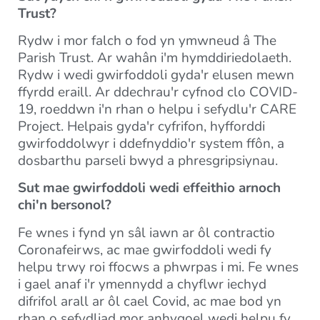
Trust?
Rydw i mor falch o fod yn ymwneud â The
Parish Trust. Ar wahân i'm hymddiriedolaeth.
Rydw i wedi gwirfoddoli gyda'r elusen mewn
ffyrdd eraill. Ar ddechrau'r cyfnod clo COVID-
19, roeddwn i'n rhan o helpu i sefydlu'r CARE
Project. Helpais gyda'r cyfrifon, hyfforddi
gwirfoddolwyr i ddefnyddio'r system ffôn, a
dosbarthu parseli bwyd a phresgripsiynau.
Sut mae gwirfoddoli wedi effeithio arnoch
chi'n bersonol?
Fe wnes i fynd yn sâl iawn ar ôl contractio
Coronafeirws, ac mae gwirfoddoli wedi fy
helpu trwy roi ffocws a phwrpas i mi. Fe wnes
i gael anaf i'r ymennydd a chyflwr iechyd
difrifol arall ar ôl cael Covid, ac mae bod yn
rhan o sefydliad mor anhygoel wedi helpu fy