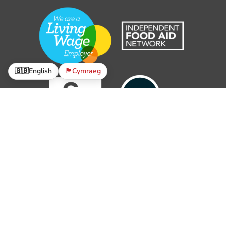
🇬🇧
English
🏴󠁧󠁢󠁷󠁬󠁳󠁿
Cymraeg