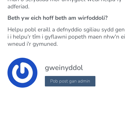
adferiad.
Beth yw eich hoff beth am wirfoddoli?
Helpu pobl eraill a defnyddio sgiliau sydd gen
i i helpu'r tîm i gyflawni popeth maen nhw'n ei
wneud i'r gymuned.
gweinyddol
Pob post gan admin