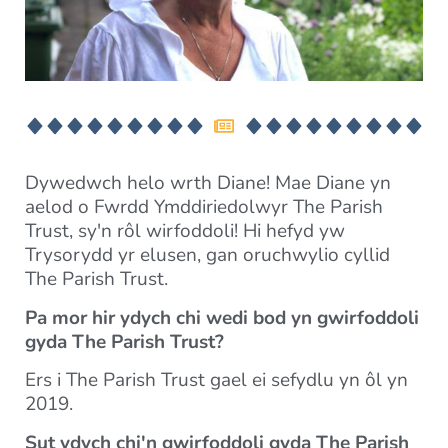
Dywedwch helo wrth Diane! Mae Diane yn
aelod o Fwrdd Ymddiriedolwyr The Parish
Trust, sy'n rôl wirfoddoli! Hi hefyd yw
Trysorydd yr elusen, gan oruchwylio cyllid
The Parish Trust.
Pa mor hir ydych chi wedi bod yn gwirfoddoli
gyda The Parish Trust?
Ers i The Parish Trust gael ei sefydlu yn ôl yn
2019.
Sut ydych chi'n gwirfoddoli gyda The Parish