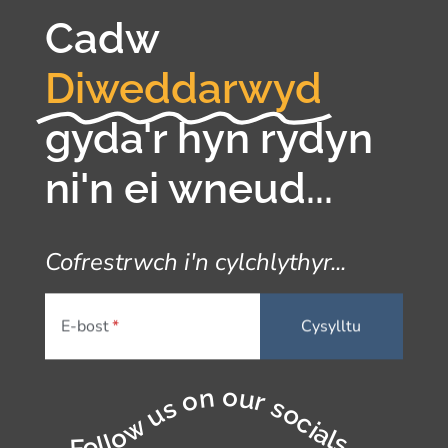
Cadw
Diweddarwyd
gyda'r hyn rydyn
ni'n ei wneud...
Cofrestrwch i'n cylchlythyr...
E-bost
Follow us on our socials...