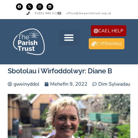
02921 880 212
office@theparishtrust.org.uk
CAEL HELP
CYFRANNU
Sbotolau i Wirfoddolwyr: Diane B
gweinyddol
Mehefin 9, 2022
Dim Sylwadau