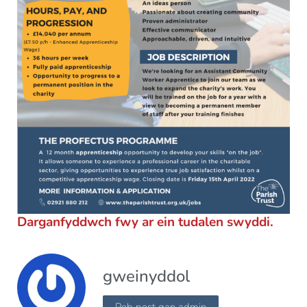
Darganfyddwch fwy ar ein tudalen swyddi.
gweinyddol
Pob post gan admin