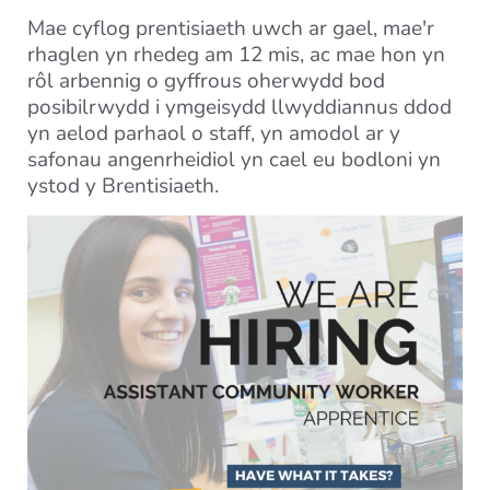
Mae cyflog prentisiaeth uwch ar gael, mae'r
rhaglen yn rhedeg am 12 mis, ac mae hon yn
rôl arbennig o gyffrous oherwydd bod
posibilrwydd i ymgeisydd llwyddiannus ddod
yn aelod parhaol o staff, yn amodol ar y
safonau angenrheidiol yn cael eu bodloni yn
ystod y Brentisiaeth.