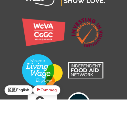
🇬🇧
English
🏴󠁧󠁢󠁷󠁬󠁳󠁿
Cymraeg