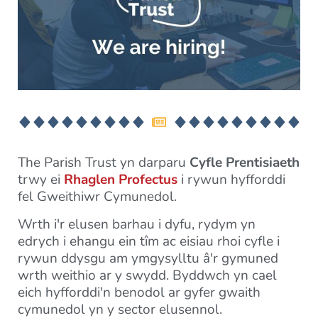
The Parish Trust yn darparu
Cyfle Prentisiaeth
trwy ei
Rhaglen Profectus
i rywun hyfforddi
fel Gweithiwr Cymunedol.
Wrth i'r elusen barhau i dyfu, rydym yn
edrych i ehangu ein tîm ac eisiau rhoi cyfle i
rywun ddysgu am ymgysylltu â'r gymuned
wrth weithio ar y swydd. Byddwch yn cael
eich hyfforddi'n benodol ar gyfer gwaith
cymunedol yn y sector elusennol.