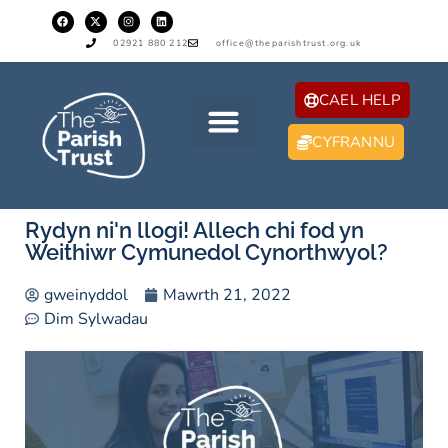
02921 880 212
office@theparishtrust.org.uk
CAEL HELP
CYFRANNU
Rydyn ni'n llogi! Allech chi fod yn
Weithiwr Cymunedol Cynorthwyol?
gweinyddol
Mawrth 21, 2022
Dim Sylwadau