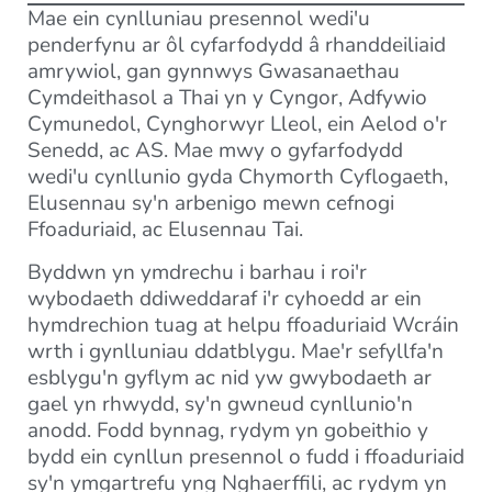
Mae ein cynlluniau presennol wedi'u
penderfynu ar ôl cyfarfodydd â rhanddeiliaid
amrywiol, gan gynnwys Gwasanaethau
Cymdeithasol a Thai yn y Cyngor, Adfywio
Cymunedol, Cynghorwyr Lleol, ein Aelod o'r
Senedd, ac AS. Mae mwy o gyfarfodydd
wedi'u cynllunio gyda Chymorth Cyflogaeth,
Elusennau sy'n arbenigo mewn cefnogi
Ffoaduriaid, ac Elusennau Tai.
Byddwn yn ymdrechu i barhau i roi'r
wybodaeth ddiweddaraf i'r cyhoedd ar ein
hymdrechion tuag at helpu ffoaduriaid Wcráin
wrth i gynlluniau ddatblygu. Mae'r sefyllfa'n
esblygu'n gyflym ac nid yw gwybodaeth ar
gael yn rhwydd, sy'n gwneud cynllunio'n
anodd. Fodd bynnag, rydym yn gobeithio y
bydd ein cynllun presennol o fudd i ffoaduriaid
sy'n ymgartrefu yng Nghaerffili, ac rydym yn