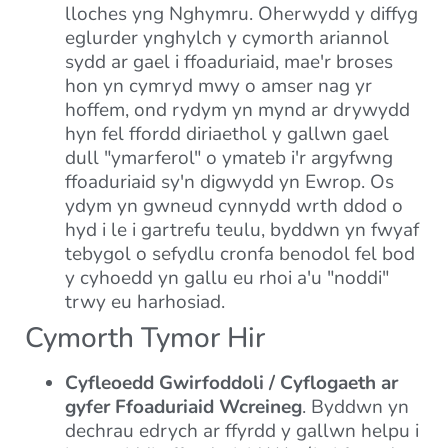
lloches yng Nghymru. Oherwydd y diffyg
eglurder ynghylch y cymorth ariannol
sydd ar gael i ffoaduriaid, mae'r broses
hon yn cymryd mwy o amser nag yr
hoffem, ond rydym yn mynd ar drywydd
hyn fel ffordd diriaethol y gallwn gael
dull "ymarferol" o ymateb i'r argyfwng
ffoaduriaid sy'n digwydd yn Ewrop. Os
ydym yn gwneud cynnydd wrth ddod o
hyd i le i gartrefu teulu, byddwn yn fwyaf
tebygol o sefydlu cronfa benodol fel bod
y cyhoedd yn gallu eu rhoi a'u "noddi"
trwy eu harhosiad.
Cymorth Tymor Hir
Cyfleoedd Gwirfoddoli / Cyflogaeth ar
gyfer Ffoaduriaid Wcreineg
. Byddwn yn
dechrau edrych ar ffyrdd y gallwn helpu i