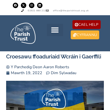
02921 880 212
office@theparishtrust.org.uk
CAEL HELP
CYFRANNU
Croesawu ffoaduriaid Wcráin i Gaerffili
Y Parchedig Deon Aaron Roberts
Mawrth 19, 2022
Dim Sylwadau