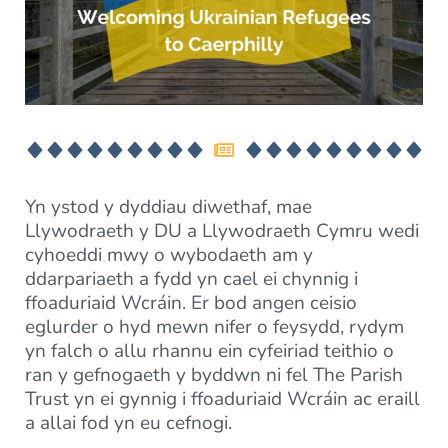
Yn ystod y dyddiau diwethaf, mae
Llywodraeth y DU a Llywodraeth Cymru wedi
cyhoeddi mwy o wybodaeth am y
ddarpariaeth a fydd yn cael ei chynnig i
ffoaduriaid Wcráin. Er bod angen ceisio
eglurder o hyd mewn nifer o feysydd, rydym
yn falch o allu rhannu ein cyfeiriad teithio o
ran y gefnogaeth y byddwn ni fel The Parish
Trust yn ei gynnig i ffoaduriaid Wcráin ac eraill
a allai fod yn eu cefnogi.