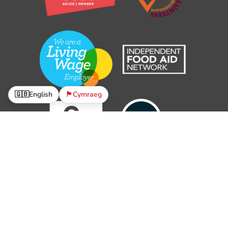
🇬🇧
English
🏴󠁧󠁢󠁷󠁬󠁳󠁿
Cymraeg