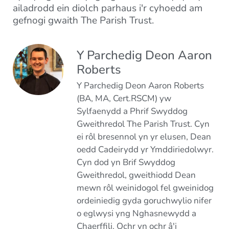
ailadrodd ein diolch parhaus i'r cyhoedd am
gefnogi gwaith The Parish Trust.
Y Parchedig Deon Aaron
Roberts
Y Parchedig Deon Aaron Roberts
(BA, MA, Cert.RSCM) yw
Sylfaenydd a Phrif Swyddog
Gweithredol The Parish Trust. Cyn
ei rôl bresennol yn yr elusen, Dean
oedd Cadeirydd yr Ymddiriedolwyr.
Cyn dod yn Brif Swyddog
Gweithredol, gweithiodd Dean
mewn rôl weinidogol fel gweinidog
ordeiniedig gyda goruchwylio nifer
o eglwysi yng Nghasnewydd a
Chaerffili. Ochr yn ochr â'i