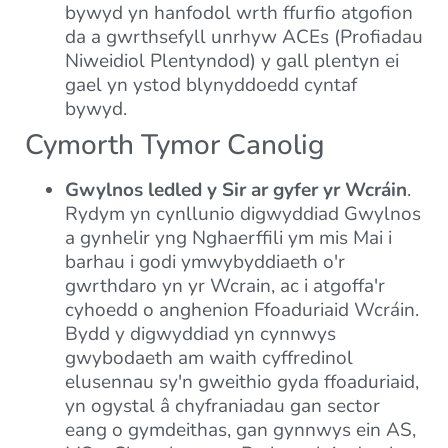
bywyd yn hanfodol wrth ffurfio atgofion
da a gwrthsefyll unrhyw ACEs (Profiadau
Niweidiol Plentyndod) y gall plentyn ei
gael yn ystod blynyddoedd cyntaf
bywyd.
Cymorth Tymor Canolig
Gwylnos ledled y Sir ar gyfer yr Wcráin
.
Rydym yn cynllunio digwyddiad Gwylnos
a gynhelir yng Nghaerffili ym mis Mai i
barhau i godi ymwybyddiaeth o'r
gwrthdaro yn yr Wcrain, ac i atgoffa'r
cyhoedd o anghenion Ffoaduriaid Wcráin.
Bydd y digwyddiad yn cynnwys
gwybodaeth am waith cyffredinol
elusennau sy'n gweithio gyda ffoaduriaid,
yn ogystal â chyfraniadau gan sector
eang o gymdeithas, gan gynnwys ein AS,