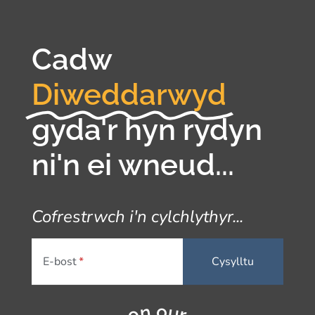
Cadw
Diweddarwyd
gyda'r hyn rydyn
ni'n ei wneud...
Cofrestrwch i'n cylchlythyr...
E-bost