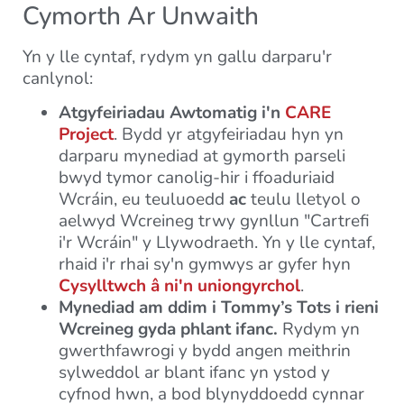
Cymorth Ar Unwaith
Yn y lle cyntaf, rydym yn gallu darparu'r
canlynol:
Atgyfeiriadau Awtomatig i'n
CARE
Project
. Bydd yr atgyfeiriadau hyn yn
darparu mynediad at gymorth parseli
bwyd tymor canolig-hir i ffoaduriaid
Wcráin, eu teuluoedd
ac
teulu lletyol o
aelwyd Wcreineg trwy gynllun "Cartrefi
i'r Wcráin" y Llywodraeth. Yn y lle cyntaf,
rhaid i'r rhai sy'n gymwys ar gyfer hyn
Cysylltwch â ni'n uniongyrchol
.
Mynediad am ddim i Tommy’s Tots i rieni
Wcreineg gyda phlant ifanc.
Rydym yn
gwerthfawrogi y bydd angen meithrin
sylweddol ar blant ifanc yn ystod y
cyfnod hwn, a bod blynyddoedd cynnar