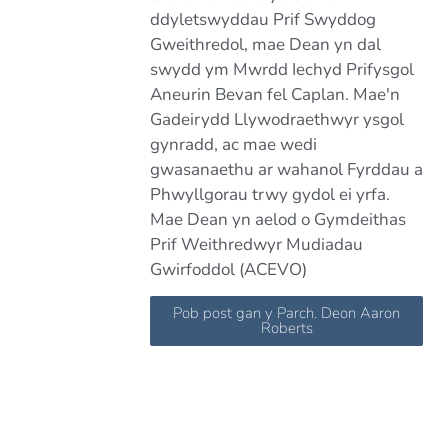
ddyletswyddau Prif Swyddog
Gweithredol, mae Dean yn dal
swydd ym Mwrdd Iechyd Prifysgol
Aneurin Bevan fel Caplan. Mae'n
Gadeirydd Llywodraethwyr ysgol
gynradd, ac mae wedi
gwasanaethu ar wahanol Fyrddau a
Phwyllgorau trwy gydol ei yrfa.
Mae Dean yn aelod o Gymdeithas
Prif Weithredwyr Mudiadau
Gwirfoddol (ACEVO)
Pob post gan y Parch. Deon Aaron
Roberts