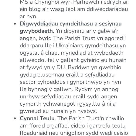
MS a Chynghorwyr. Parhewch i edrych ar
ein blog a'r wasg leol am ddiweddariadau
ar hyn.
Digwyddiadau cymdeithasu a sesiynau
gwybodaeth.
Yn dibynnu ar y galw a'r
angen, bydd The Parish Trust yn agored i
ddarparu lle i Ukrainians gymdeithasu yn
ogystal â chael mynediad at wybodaeth
allweddol fel y gallant gyfeirio eu hunain
at fywyd yn y DU. Byddwn yn gweithio
gydag elusennau eraill a sefydliadau
sector cyhoeddus i gynorthwyo yn hyn
lle bynnag y gallwn. Rydym yn annog
unrhyw sefydliadau eraill sydd angen
cymorth ychwanegol i gysylltu â ni a
gwneud eu hunain yn hysbys.
Cynnal Teulu
. The Parish Trust'n chwilio
am ffordd o gaffael eiddo i gartrefu teulu
ffoaduriaid neu unigolion sydd wedi ceisio