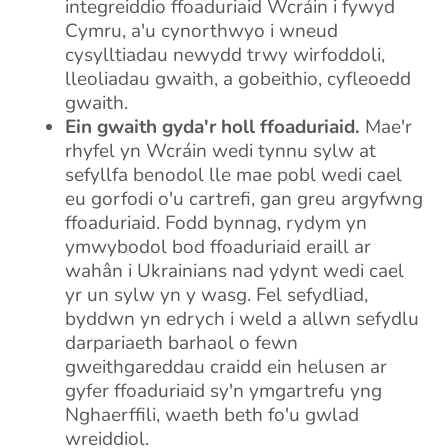
integreiddio ffoaduriaid Wcráin i fywyd
Cymru, a'u cynorthwyo i wneud
cysylltiadau newydd trwy wirfoddoli,
lleoliadau gwaith, a gobeithio, cyfleoedd
gwaith.
Ein gwaith gyda'r holl ffoaduriaid.
Mae'r
rhyfel yn Wcráin wedi tynnu sylw at
sefyllfa benodol lle mae pobl wedi cael
eu gorfodi o'u cartrefi, gan greu argyfwng
ffoaduriaid. Fodd bynnag, rydym yn
ymwybodol bod ffoaduriaid eraill ar
wahân i Ukrainians nad ydynt wedi cael
yr un sylw yn y wasg. Fel sefydliad,
byddwn yn edrych i weld a allwn sefydlu
darpariaeth barhaol o fewn
gweithgareddau craidd ein helusen ar
gyfer ffoaduriaid sy'n ymgartrefu yng
Nghaerffili, waeth beth fo'u gwlad
wreiddiol.