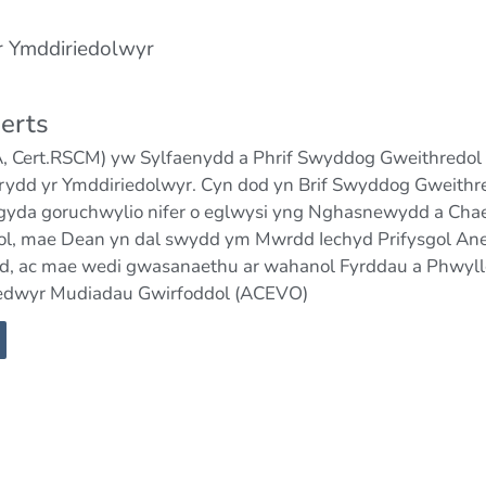
r Ymddiriedolwyr
erts
 Cert.RSCM) yw Sylfaenydd a Phrif Swyddog Gweithredol Th
irydd yr Ymddiriedolwyr. Cyn dod yn Brif Swyddog Gweith
 gyda goruchwylio nifer o eglwysi yng Nghasnewydd a Chaerff
l, mae Dean yn dal swydd ym Mwrdd Iechyd Prifysgol Aneu
, ac mae wedi gwasanaethu ar wahanol Fyrddau a Phwyllg
redwyr Mudiadau Gwirfoddol (ACEVO)