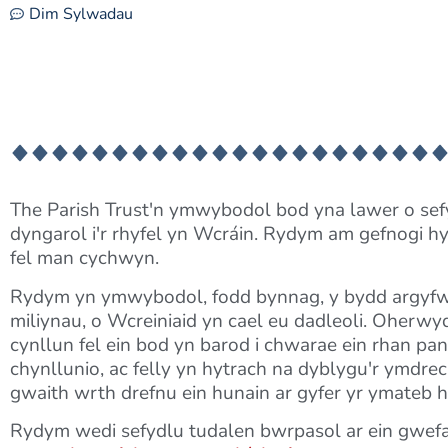
Dim Sylwadau
The Parish Trust'n ymwybodol bod yna lawer o sefyd
dyngarol i'r rhyfel yn Wcráin. Rydym am gefnogi h
fel man cychwyn.
Rydym yn ymwybodol, fodd bynnag, y bydd argyfwng
miliynau, o Wcreiniaid yn cael eu dadleoli. Oherwydd
cynllun fel ein bod yn barod i chwarae ein rhan p
chynllunio, ac felly yn hytrach na dyblygu'r ymdre
gwaith wrth drefnu ein hunain ar gyfer yr ymateb h
Rydym wedi sefydlu tudalen bwrpasol ar ein gwe