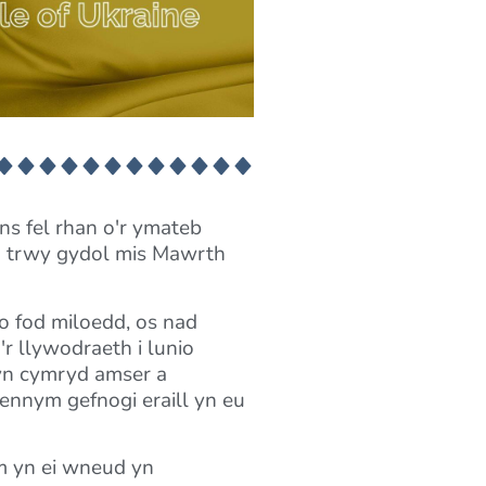
ns fel rhan o'r ymateb
on trwy gydol mis Mawrth
o fod miloedd, os nad
'r llywodraeth i lunio
 yn cymryd amser a
gennym gefnogi eraill yn eu
m yn ei wneud yn