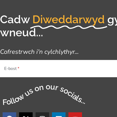
Cadw
Diweddarwyd
g
wneud...
Cofrestrwch i'n cylchlythyr...
E-bost
Follow us on our socials...