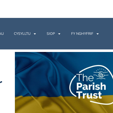
AU
CYSYLLTU
SIOP
FY NGHYFRIF
h
r