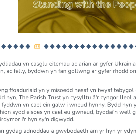
liadau yn casglu eitemau ac arian ar gyfer Ukrainia
yn, ac felly, byddwn yn fan gollwng ar gyfer rhoddi
 ffoaduriaid yn y misoedd nesaf yn fwyaf tebygol 
 hyn, The Parish Trust yn cysylltu â'r cyngor lleol a
an fyddwn yn cael ein galw i wneud hynny. Bydd hyn
chion sydd eisoes yn cael eu gwneud, byddai'n well 
irdymor i'r hyn sy'n digwydd.
fan gydag adnoddau a gwybodaeth am yr hyn yr ydy