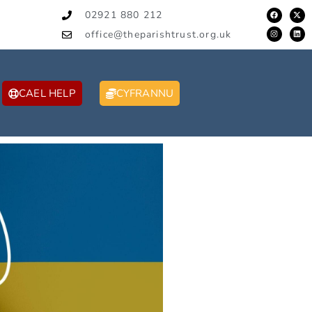
02921 880 212
office@theparishtrust.org.uk
CAEL HELP
CYFRANNU