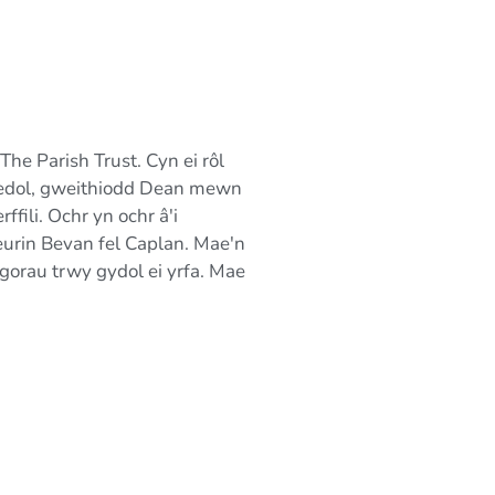
e Parish Trust. Cyn ei rôl
redol, gweithiodd Dean mewn
ili. Ochr yn ochr â'i
rin Bevan fel Caplan. Mae'n
orau trwy gydol ei yrfa. Mae