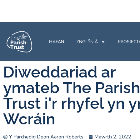
HAFAN
YNGLŶN Â
PROSIECT
Diweddariad ar
ymateb The Paris
Trust i'r rhyfel yn y
Wcráin
Y Parchedig Deon Aaron Roberts
Mawrth 2, 2022