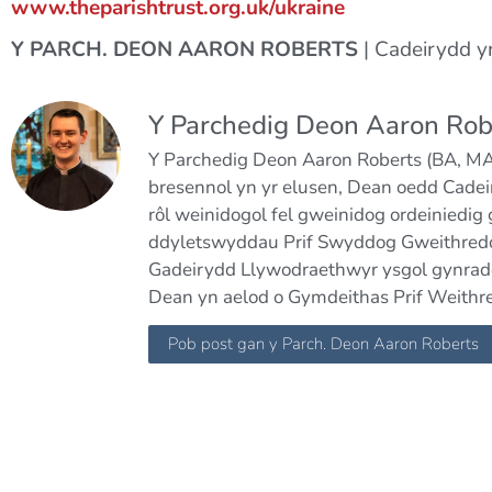
www.theparishtrust.org.uk/ukraine
Y PARCH. DEON AARON ROBERTS
| Cadeirydd y
Y Parchedig Deon Aaron Rob
Y Parchedig Deon Aaron Roberts (BA, MA,
bresennol yn yr elusen, Dean oedd Cade
rôl weinidogol fel gweinidog ordeiniedig
ddyletswyddau Prif Swyddog Gweithredo
Gadeirydd Llywodraethwyr ysgol gynradd
Dean yn aelod o Gymdeithas Prif Weith
Pob post gan y Parch. Deon Aaron Roberts