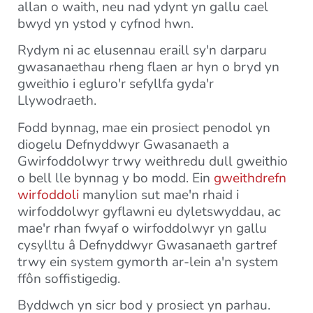
allan o waith, neu nad ydynt yn gallu cael
bwyd yn ystod y cyfnod hwn.
Rydym ni ac elusennau eraill sy'n darparu
gwasanaethau rheng flaen ar hyn o bryd yn
gweithio i egluro'r sefyllfa gyda'r
Llywodraeth.
Fodd bynnag, mae ein prosiect penodol yn
diogelu Defnyddwyr Gwasanaeth a
Gwirfoddolwyr trwy weithredu dull gweithio
o bell lle bynnag y bo modd. Ein
gweithdrefn
wirfoddoli
manylion sut mae'n rhaid i
wirfoddolwyr gyflawni eu dyletswyddau, ac
mae'r rhan fwyaf o wirfoddolwyr yn gallu
cysylltu â Defnyddwyr Gwasanaeth gartref
trwy ein system gymorth ar-lein a'n system
ffôn soffistigedig.
Byddwch yn sicr bod y prosiect yn parhau.