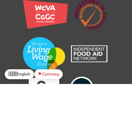
🇬🇧
English
🏴󠁧󠁢󠁷󠁬󠁳󠁿
Cymraeg