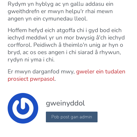
Rydym yn hyblyg ac yn gallu addasu ein
gweithdrefn er mwyn helpu'r rhai mewn
angen yn ein cymunedau lleol.
Hoffem hefyd eich atgoffa chi i gyd bod eich
iechyd meddwl yr un mor bwysig â'ch iechyd
corfforol. Peidiwch â theimlo'n unig ar hyn o
bryd, ac os oes angen i chi siarad â rhywun,
rydyn ni yma i chi.
Er mwyn darganfod mwy,
gweler ein tudalen
prosiect pwrpasol
.
gweinyddol
Pob post gan admin