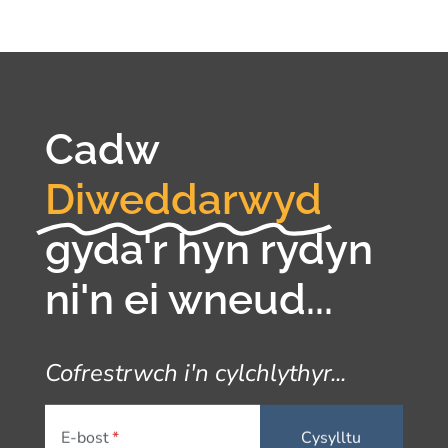
Cadw
Diweddarwyd
gyda'r hyn rydyn
ni'n ei wneud...
Cofrestrwch i'n cylchlythyr...
E-bost