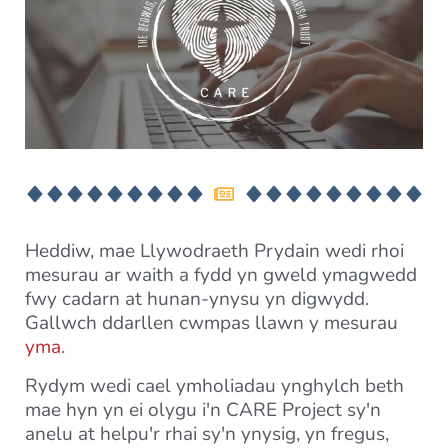
Heddiw, mae Llywodraeth Prydain wedi rhoi
mesurau ar waith a fydd yn gweld ymagwedd
fwy cadarn at hunan-ynysu yn digwydd.
Gallwch ddarllen cwmpas llawn y mesurau
yma
.
Rydym wedi cael ymholiadau ynghylch beth
mae hyn yn ei olygu i'n CARE Project sy'n
anelu at helpu'r rhai sy'n ynysig, yn fregus,