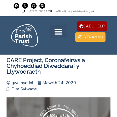
02921 880 212
office@theparishtrust.org.uk
CAEL HELP
CYFRANNU
CARE Project, Coronafeirws a
Chyhoeddiad Diweddaraf y
Llywodraeth
gweinyddol
Mawrth 24, 2020
Dim Sylwadau