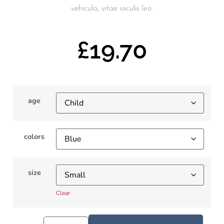
vehicula, vitae iaculis leo.
£
19.70
age
colors
size
Clear