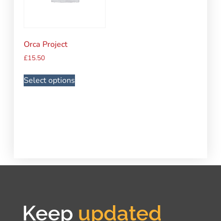
Orca Project
£
15.50
Select options
Keep
updated