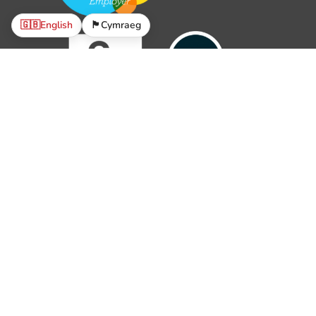
🇬🇧
English
🏴󠁧󠁢󠁷󠁬󠁳󠁿
Cymraeg