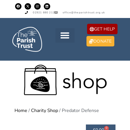
02921 880 212
office@theparishtrust.org.uk
GET HELP
DONATE
Home
/
Charity Shop
/ Predator Defense
0