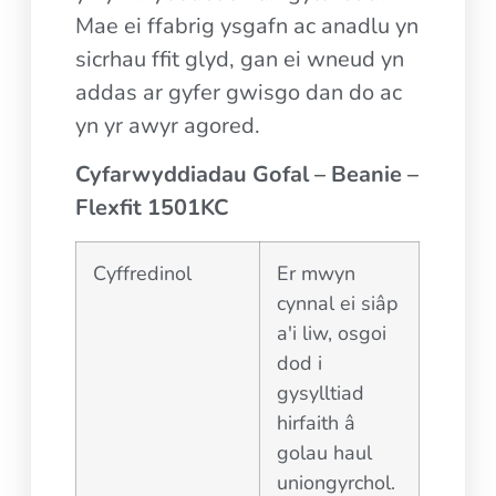
Mae ei ffabrig ysgafn ac anadlu yn
sicrhau ffit glyd, gan ei wneud yn
addas ar gyfer gwisgo dan do ac
yn yr awyr agored.
Cyfarwyddiadau Gofal – Beanie –
Flexfit 1501KC
Cyffredinol
Er mwyn
cynnal ei siâp
a'i liw, osgoi
dod i
gysylltiad
hirfaith â
golau haul
uniongyrchol.