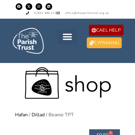
02921 880 212
office@theparishtrust.org.uk
CAEL HELP
CYFRANNU
Hafan
/
Dillad
/ Beanie TPT
0