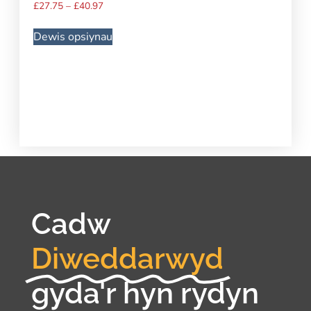
£
27.75
–
£
40.97
Dewis opsiynau
Cadw
Diweddarwyd
gyda'r hyn rydyn