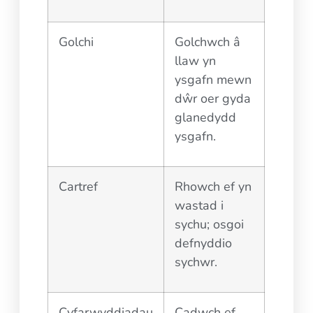
Golchi
Golchwch â
llaw yn
ysgafn mewn
dŵr oer gyda
glanedydd
ysgafn.
Cartref
Rhowch ef yn
wastad i
sychu; osgoi
defnyddio
sychwr.
Cyfarwyddiadau
Cadwch ef