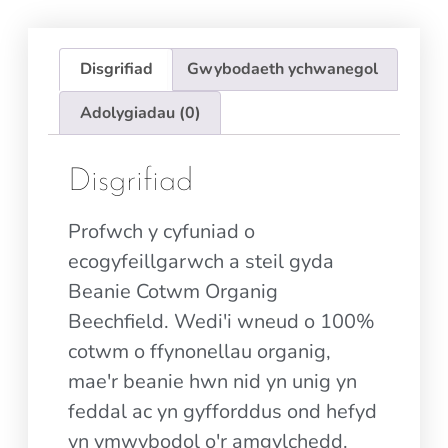
Disgrifiad
Gwybodaeth ychwanegol
Adolygiadau (0)
Disgrifiad
Profwch y cyfuniad o
ecogyfeillgarwch a steil gyda
Beanie Cotwm Organig
Beechfield. Wedi'i wneud o 100%
cotwm o ffynonellau organig,
mae'r beanie hwn nid yn unig yn
feddal ac yn gyfforddus ond hefyd
yn ymwybodol o'r amgylchedd.