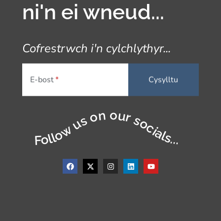
ni'n ei wneud...
Cofrestrwch i'n cylchlythyr...
E-bost
Follow us on our socials...