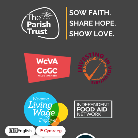
🇬🇧
English
🏴󠁧󠁢󠁷󠁬󠁳󠁿
Cymraeg