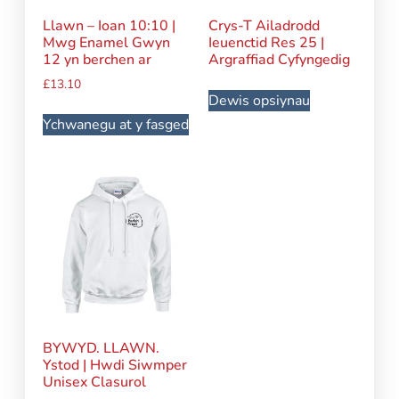
Llawn – Ioan 10:10 |
Crys-T Ailadrodd
Mwg Enamel Gwyn
Ieuenctid Res 25 |
12 yn berchen ar
Argraffiad Cyfyngedig
£
13.10
Dewis opsiynau
Ychwanegu at y fasged
BYWYD. LLAWN.
Ystod | Hwdi Siwmper
Unisex Clasurol