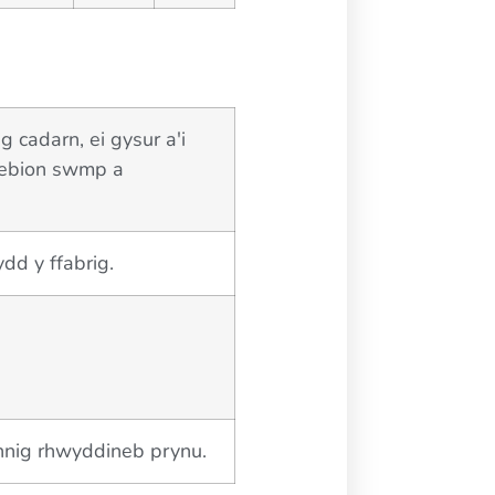
cadarn, ei gysur a'i
hebion swmp a
dd y ffabrig.
nnig rhwyddineb prynu.