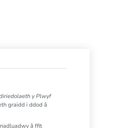
iriedolaeth y Plwyf
eth graidd i ddod â
anadluadwy â ffit