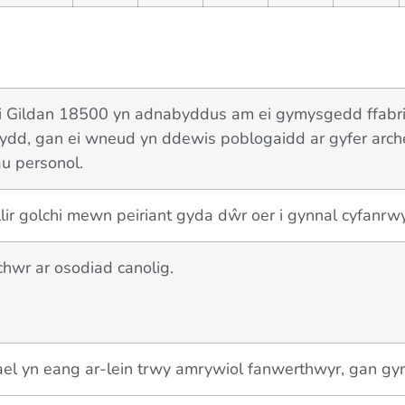
 Gildan 18500 yn adnabyddus am ei gymysgedd ffabrig 
ydd, gan ei wneud yn ddewis poblogaidd ar gyfer arc
u personol.
ir golchi mewn peiriant gyda dŵr oer i gynnal cyfanrwy
hwr ar osodiad canolig.
el yn eang ar-lein trwy amrywiol fanwerthwyr, gan gy