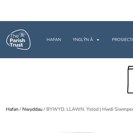
HAFAN
YNGLŶN Â
PROSIECT
Hafan
/
Nwyddau
/ BYWYD. LLAWN. Ystod | Hwdi Siwmper 