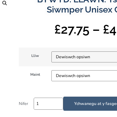
Siwmper Unisex 
£
27.75
–
£
4
Lliw
Maint
Nifer
Ychwanegu at y fasge