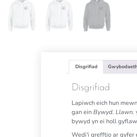
Disgrifiad
Gwybodaeth
Disgrifiad
Lapiwch eich hun mew
gan ein
Bywyd. Llawn.
bywyd yn ei holl gyflaw
Wedi'i grefftio ar gyfe