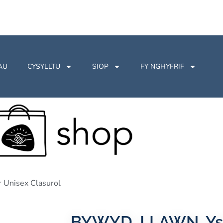
AU
CYSYLLTU
SIOP
FY NGHYFRIF
Unisex Clasurol
BYWYD. LLAWN. Yst