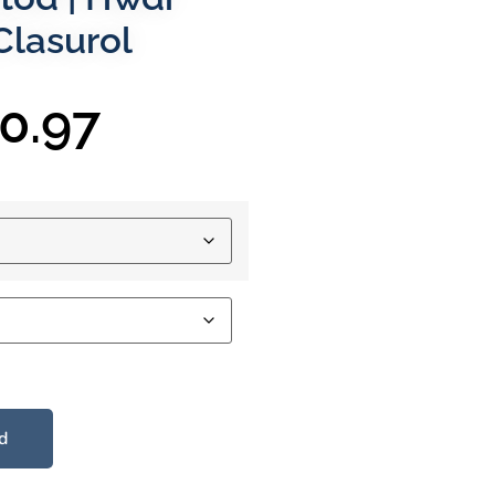
Clasurol
0.97
d