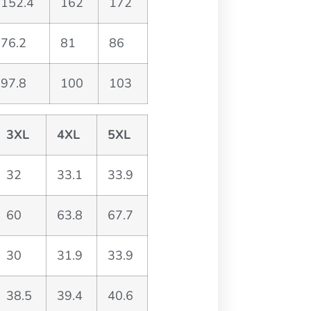
152.4
162
172
76.2
81
86
97.8
100
103
3XL
4XL
5XL
32
33.1
33.9
60
63.8
67.7
30
31.9
33.9
38.5
39.4
40.6