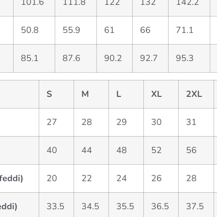
101.6
111.8
122
132
142.2
50.8
55.9
61
66
71.1
85.1
87.6
90.2
92.7
95.3
S
M
L
XL
2XL
27
28
29
30
31
40
44
48
52
56
feddi)
20
22
24
26
28
eddi)
33.5
34.5
35.5
36.5
37.5