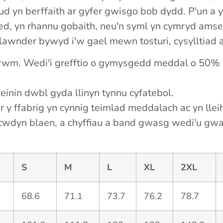
 yn berffaith ar gyfer gwisgo bob dydd. P'un a y
, yn rhannu gobaith, neu'n syml yn cymryd amser
llawnder bywyd i'w gael mewn tosturi, cysylltiad a
rwm. Wedi'i grefftio o gymysgedd meddal o 50
einin dwbl gyda llinyn tynnu cyfatebol.
 y ffabrig yn cynnig teimlad meddalach ac yn lleih
cwdyn blaen, a chyffiau a band gwasg wedi'u gw
S
M
L
XL
2XL
68.6
71.1
73.7
76.2
78.7