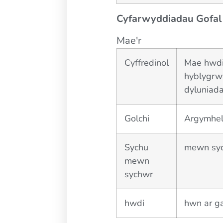
Cyfarwyddiadau Gofal
Mae'r
Cyffredinol
Mae hwdi
hyblygrw
dyluniada
Golchi
Argymhell
Sychu
mewn syc
mewn
sychwr
hwdi
hwn ar ga