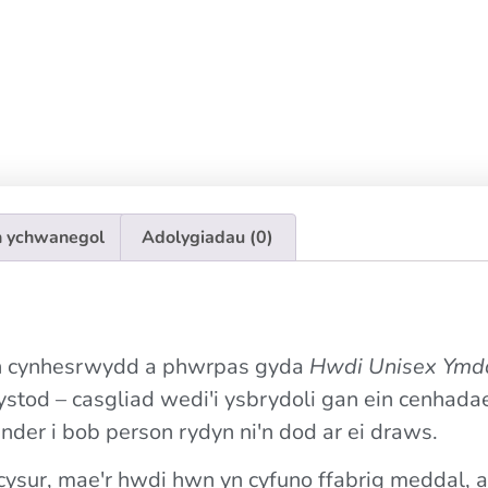
 ychwanegol
Adolygiadau (0)
n cynhesrwydd a phwrpas gyda
Hwdi Unisex Ymdd
ystod – casgliad wedi'i ysbrydoli gan ein cenhada
nder i bob person rydyn ni'n dod ar ei draws.
r cysur, mae'r hwdi hwn yn cyfuno ffabrig meddal, 