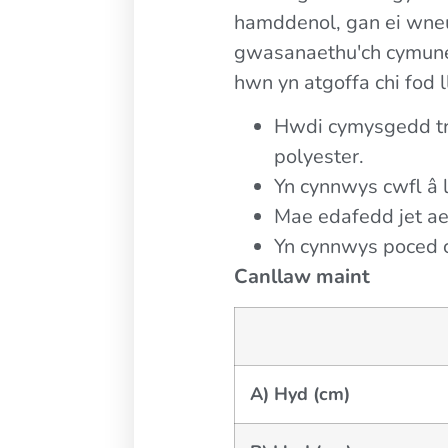
hamddenol, gan ei wneud
gwasanaethu'ch cymuned
hwn yn atgoffa chi fod 
Hwdi cymysgedd t
polyester.
Yn cynnwys cwfl â l
Mae edafedd jet aer
Yn cynnwys poced 
Canllaw maint
A) Hyd (cm)