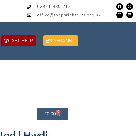
02921 880 212
office@theparishtrust.org.uk
CAEL HELP
CYFRANNU
0
£
0.00
od | Hwdi