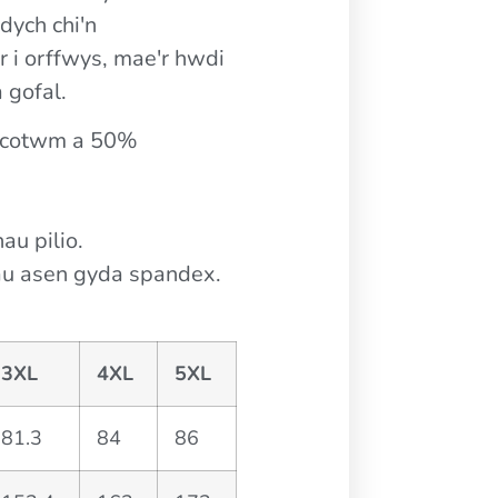
dych chi'n
 i orffwys, mae'r hwdi
 gofal.
% cotwm a 50%
au pilio.
au asen gyda spandex.
3XL
4XL
5XL
81.3
84
86