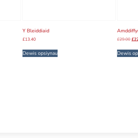
Y Bleiddiaid
Amddiffy
£
13.40
£
29.00
£
2
Dewis opsiynau
Dewis op