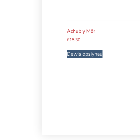
Achub y Môr
£
15.30
Dewis opsiynau