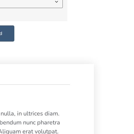
d
ulla, in ultrices diam.
bibendum nunc pharetra
Aliquam erat volutpat.