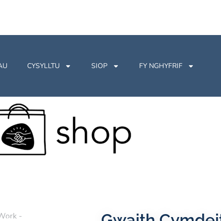
AU
CYSYLLTU
SIOP
FY NGHYFRIF
Gwaith Cymdei