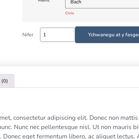
Maint
Clirio
Nifer
Ychwanegu at y fasge
 (0)
et, consectetur adipiscing elit. Donec non mattis n
nunc. Nunc nec pellentesque nisl. Ut non mauris 
. Donec eget fermentum libero, ac aliquet lectus. 