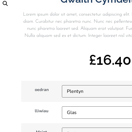
Lorem ipsum dolor sit amet, consectetur adipiscing elit. 
diam. Curabitur nec pharetra nunc. Nunc nec pellentes
nunc pharetra laoreet sed. Aliquam erat volutpat. Fu
Nulla aliquam sed ex et dictum. Integer laoreet nisl vita
£
16.40
oedran
lliwiau