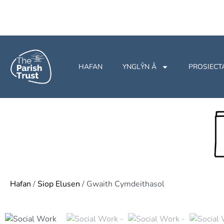
HAFAN
YNGLŶN Â
PROSIECT
Hafan
/
Siop Elusen
/ Gwaith Cymdeithasol