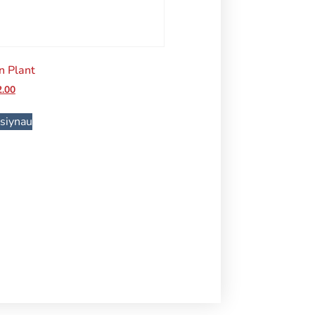
n Plant
2.00
siynau