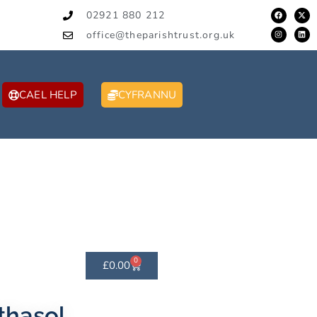
02921 880 212
office@theparishtrust.org.uk
CAEL HELP
CYFRANNU
0
£
0.00
thasol