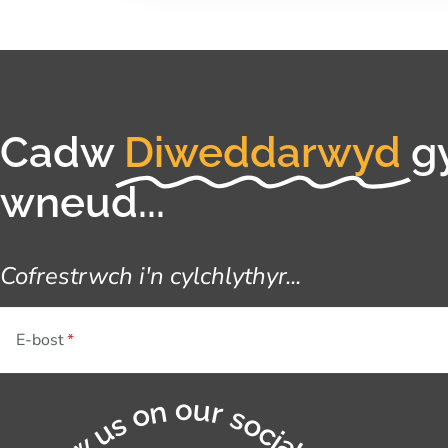
Cadw
Diweddarwyd
g
wneud...
Cofrestrwch i'n cylchlythyr...
E-bost
Follow us on our socials...