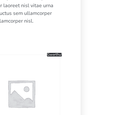
 laoreet nisl vitae urna
 luctus sem ullamcorper
lamcorper nisl.
Gwerthu!