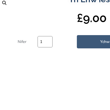
£
9.00
Nifer
Ychw