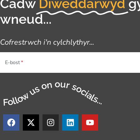
Cadw
Diweddarwyd
g
wneud...
Cofrestrwch i'n cylchlythyr...
E-bost
Follow us on our socials...