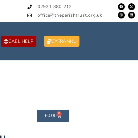
02921 880 212
office@theparishtrust.org.uk
CAEL HELP
CYFRANNU
0
£
0.00
su