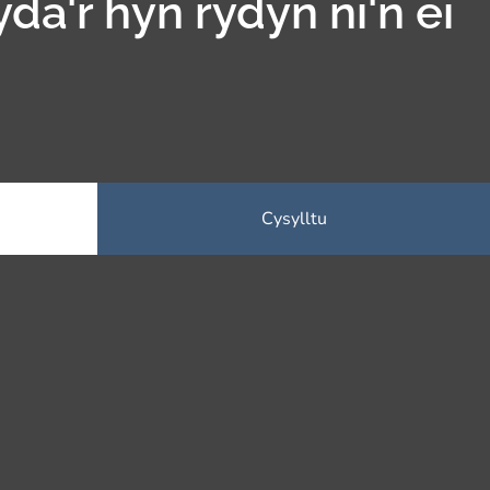
yda'r hyn rydyn ni'n ei