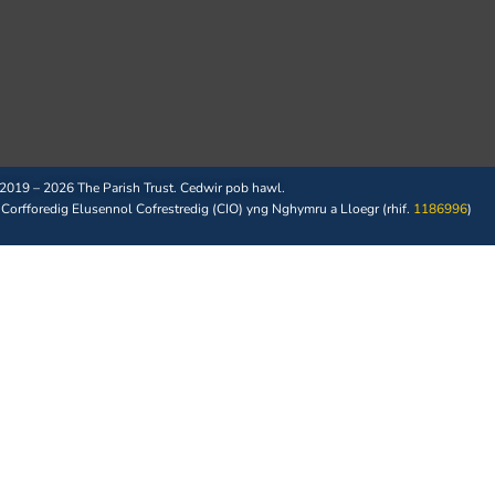
2019 – 2026 The Parish Trust. Cedwir pob hawl.
 Corfforedig Elusennol Cofrestredig (CIO) yng Nghymru a Lloegr (rhif.
1186996
)