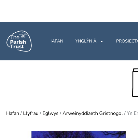
HAFAN
YNGLŶN Â
PROSIECT
Hafan
/
Llyfrau
/
Eglwys
/
Arweinyddiaeth Gristnogol
/ Yn E