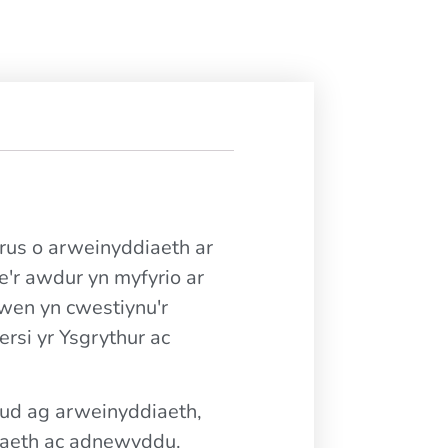
rus o arweinyddiaeth ar
e'r awdur yn myfyrio ar
wen yn cwestiynu'r
ersi yr Ysgrythur ac
eud ag arweinyddiaeth,
liaeth ac adnewyddu.