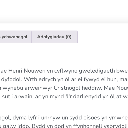
 ychwanegol
Adolygiadau (0)
, mae Henri Nouwen yn cyflwyno gweledigaeth bwe
y dyfodol. Wrth edrych yn ôl ar ei fywyd ei hun, ma
sy'n wynebu arweinwyr Cristnogol heddiw. Mae Nou
sut i arwain, ac yn mynd â'r darllenydd yn ôl at w
gol, dyma lyfr i unrhyw un sydd eisoes yn ymwn
eu galw iddo. Bydd yn dod yn ffynhonnell ysbrydo