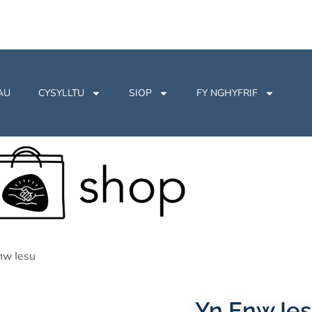
AU
CYSYLLTU
SIOP
FY NGHYFRIF
nw Iesu
Yn Enw Ie