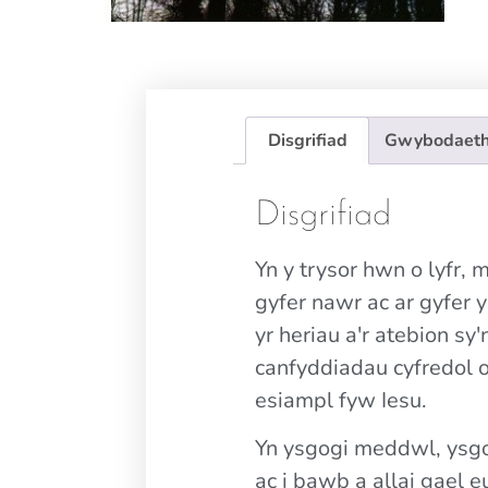
Disgrifiad
Gwybodaeth
Disgrifiad
Yn y trysor hwn o lyfr
gyfer nawr ac ar gyfer 
yr heriau a'r atebion 
canfyddiadau cyfredol o 
esiampl fyw Iesu.
Yn ysgogi meddwl, ysgo
ac i bawb a allai gael 