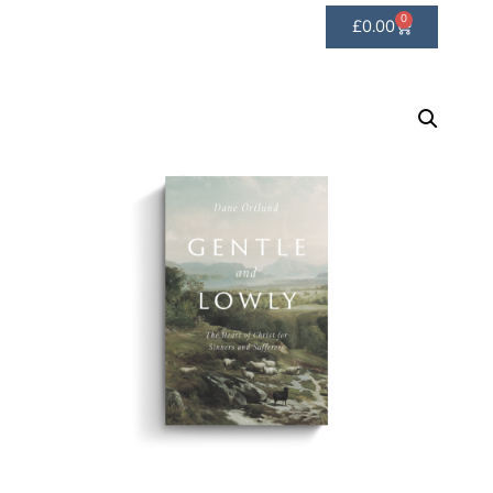
0
£
0.00