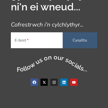
ni'n ei wneud...
Cofrestrwch i'n cylchlythyr...
E-bost
Follow us on our socials...