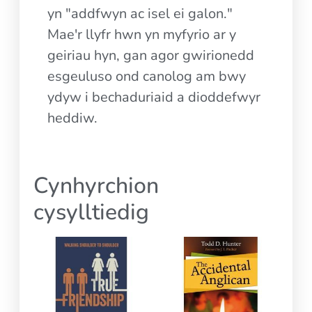
yn "addfwyn ac isel ei galon."
Mae'r llyfr hwn yn myfyrio ar y
geiriau hyn, gan agor gwirionedd
esgeuluso ond canolog am bwy
ydyw i bechaduriaid a dioddefwyr
heddiw.
Cynhyrchion
cysylltiedig