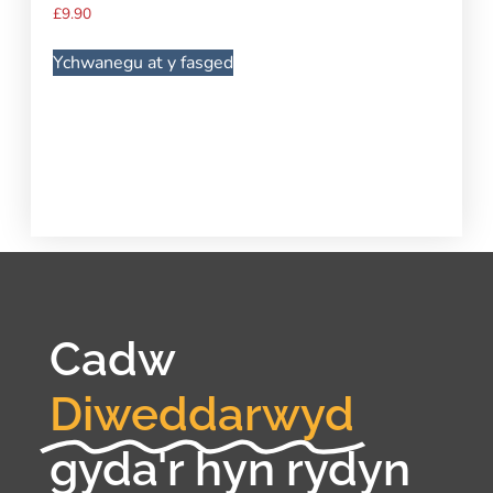
£
9.90
Ychwanegu at y fasged
Cadw
Diweddarwyd
gyda'r hyn rydyn