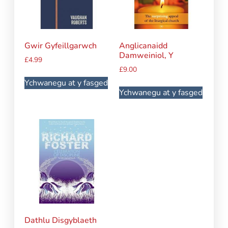
Gwir Gyfeillgarwch
Anglicanaidd
Damweiniol, Y
£
4.99
£
9.00
Ychwanegu at y fasged
Ychwanegu at y fasged
Dathlu Disgyblaeth