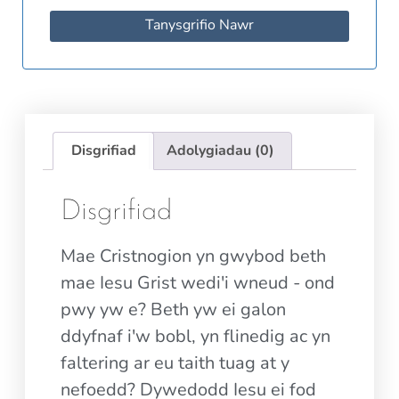
Tanysgrifio Nawr
Disgrifiad
Adolygiadau (0)
Disgrifiad
Mae Cristnogion yn gwybod beth
mae Iesu Grist wedi'i wneud - ond
pwy yw e? Beth yw ei galon
ddyfnaf i'w bobl, yn flinedig ac yn
faltering ar eu taith tuag at y
nefoedd? Dywedodd Iesu ei fod