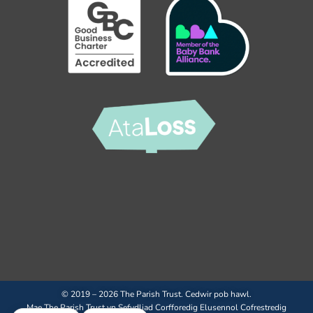
© 2019 – 2026 The Parish Trust. Cedwir pob hawl.
Mae The Parish Trust yn Sefydliad Corfforedig Elusennol Cofrestredig