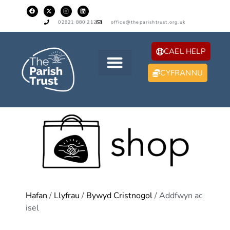
02921 880 212
office@theparishtrust.org.uk
CAEL HELP
CYFRANNU
Hafan
/
Llyfrau
/
Bywyd Cristnogol
/ Addfwyn ac
isel