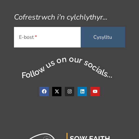
Cofrestrwch i'n cylchlythyr...
E-bost
Follow us on our socials...