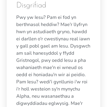
Disgrifiad
Pwy yw Iesu? Pam ei fod yn
berthnasol heddiw? Mae'r llyfryn
hwn yn astudiaeth gryno, hawdd
ei darllen o'r cwestiynau real iawn
y gall pobl gael am Iesu. Dysgwch
am sail hanesyddol y ffydd
Gristnogol, pwy oedd Iesu a pha
wahaniaeth mae'n ei wneud os
oedd ei honiadau'n wir ai peidio.
Pam Iesu? wedi'i gynllunio i'w roi
i'r holl westeion sy'n mynychu
Alpha, neu wasanaethau a
digwyddiadau eglwysig. Mae'r