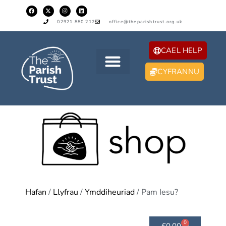
02921 880 212
office@theparishtrust.org.uk
CAEL HELP
CYFRANNU
Hafan
/
Llyfrau
/
Ymddiheuriad
/ Pam Iesu?
0