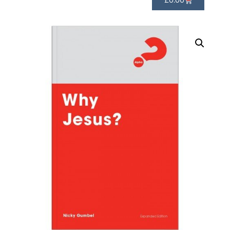
£
0.00