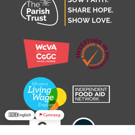
🇬🇧
English
🏴󠁧󠁢󠁷󠁬󠁳󠁿
Cymraeg