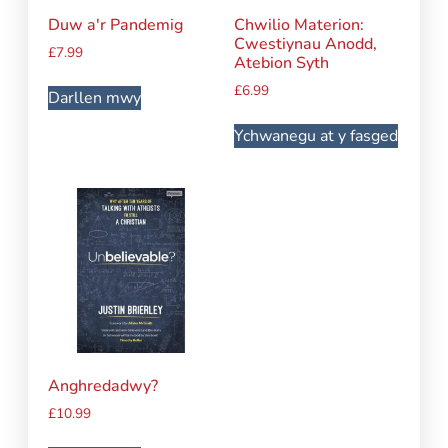
Duw a'r Pandemig
Chwilio Materion:
Cwestiynau Anodd,
£
7.99
Atebion Syth
£
6.99
Darllen mwy
Ychwanegu at y fasged
Anghredadwy?
£
10.99