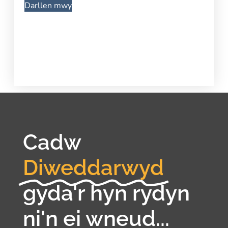
Darllen mwy
Cadw
Diweddarwyd
gyda'r hyn rydyn
ni'n ei wneud...