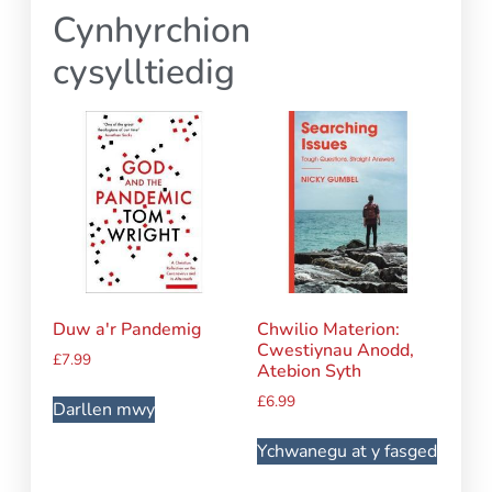
Cynhyrchion
cysylltiedig
Duw a'r Pandemig
Chwilio Materion:
Cwestiynau Anodd,
£
7.99
Atebion Syth
£
6.99
Darllen mwy
Ychwanegu at y fasged