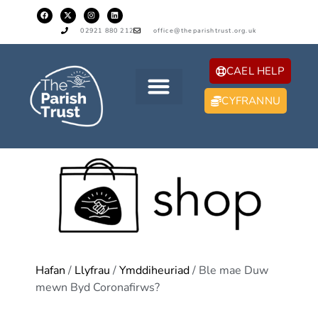
02921 880 212
office@theparishtrust.org.uk
CAEL HELP
CYFRANNU
Hafan
/
Llyfrau
/
Ymddiheuriad
/ Ble mae Duw
mewn Byd Coronafirws?