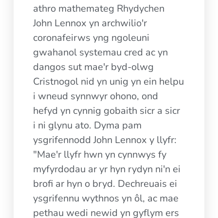
athro mathemateg Rhydychen
John Lennox yn archwilio'r
coronafeirws yng ngoleuni
gwahanol systemau cred ac yn
dangos sut mae'r byd-olwg
Cristnogol nid yn unig yn ein helpu
i wneud synnwyr ohono, ond
hefyd yn cynnig gobaith sicr a sicr
i ni glynu ato. Dyma pam
ysgrifennodd John Lennox y llyfr:
"Mae'r llyfr hwn yn cynnwys fy
myfyrdodau ar yr hyn rydyn ni'n ei
brofi ar hyn o bryd. Dechreuais ei
ysgrifennu wythnos yn ôl, ac mae
pethau wedi newid yn gyflym ers