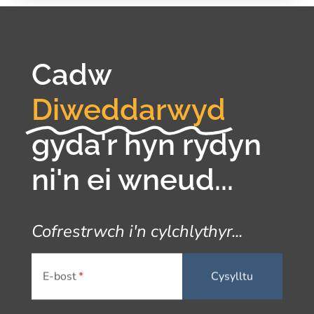
Cadw
Diweddarwyd
gyda'r hyn rydyn
ni'n ei wneud...
Cofrestrwch i'n cylchlythyr...
E-bost