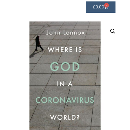
0
£
0.00