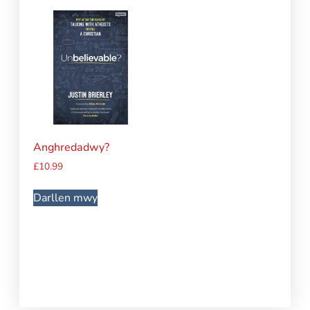
Anghredadwy?
£
10.99
Darllen mwy