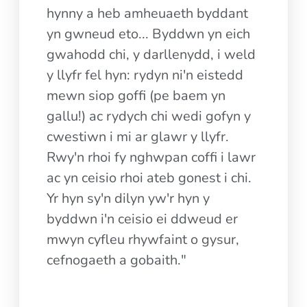
hynny a heb amheuaeth byddant
yn gwneud eto... Byddwn yn eich
gwahodd chi, y darllenydd, i weld
y llyfr fel hyn: rydyn ni'n eistedd
mewn siop goffi (pe baem yn
gallu!) ac rydych chi wedi gofyn y
cwestiwn i mi ar glawr y llyfr.
Rwy'n rhoi fy nghwpan coffi i lawr
ac yn ceisio rhoi ateb gonest i chi.
Yr hyn sy'n dilyn yw'r hyn y
byddwn i'n ceisio ei ddweud er
mwyn cyfleu rhywfaint o gysur,
cefnogaeth a gobaith."