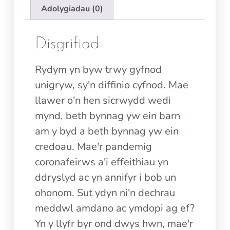
Adolygiadau (0)
Disgrifiad
Rydym yn byw trwy gyfnod
unigryw, sy'n diffinio cyfnod. Mae
llawer o'n hen sicrwydd wedi
mynd, beth bynnag yw ein barn
am y byd a beth bynnag yw ein
credoau. Mae'r pandemig
coronafeirws a'i effeithiau yn
ddryslyd ac yn annifyr i bob un
ohonom. Sut ydyn ni'n dechrau
meddwl amdano ac ymdopi ag ef?
Yn y llyfr byr ond dwys hwn, mae'r