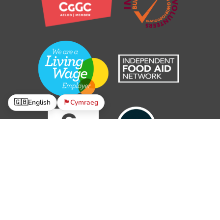
🇬🇧
English
🏴󠁧󠁢󠁷󠁬󠁳󠁿
Cymraeg