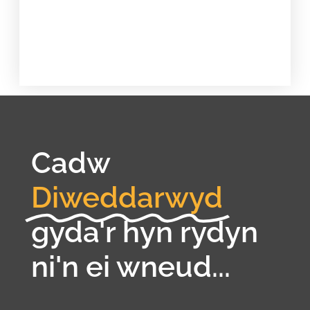
Cadw
Diweddarwyd
gyda'r hyn rydyn
ni'n ei wneud...