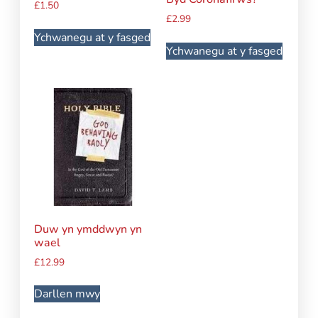
£
1.50
£
2.99
Ychwanegu at y fasged
Ychwanegu at y fasged
Duw yn ymddwyn yn
wael
£
12.99
Darllen mwy