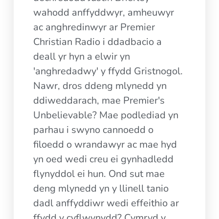
wahodd anffyddwyr, amheuwyr
ac anghredinwyr ar Premier
Christian Radio i ddadbacio a
deall yr hyn a elwir yn
'anghredadwy' y ffydd Gristnogol.
Nawr, dros ddeng mlynedd yn
ddiweddarach, mae Premier's
Unbelievable? Mae podlediad yn
parhau i swyno cannoedd o
filoedd o wrandawyr ac mae hyd
yn oed wedi creu ei gynhadledd
flynyddol ei hun. Ond sut mae
deng mlynedd yn y llinell tanio
dadl anffyddiwr wedi effeithio ar
ffydd y cyflwynydd? Cymryd y