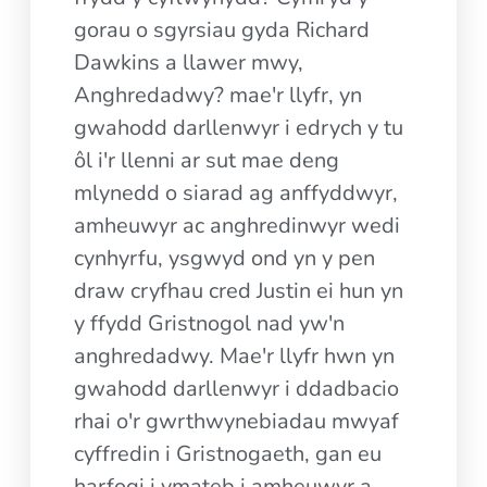
gorau o sgyrsiau gyda Richard
Dawkins a llawer mwy,
Anghredadwy? mae'r llyfr, yn
gwahodd darllenwyr i edrych y tu
ôl i'r llenni ar sut mae deng
mlynedd o siarad ag anffyddwyr,
amheuwyr ac anghredinwyr wedi
cynhyrfu, ysgwyd ond yn y pen
draw cryfhau cred Justin ei hun yn
y ffydd Gristnogol nad yw'n
anghredadwy. Mae'r llyfr hwn yn
gwahodd darllenwyr i ddadbacio
rhai o'r gwrthwynebiadau mwyaf
cyffredin i Gristnogaeth, gan eu
harfogi i ymateb i amheuwyr a