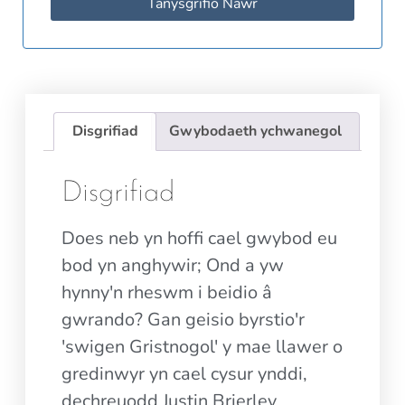
Tanysgrifio Nawr
Disgrifiad
Gwybodaeth ychwanegol
Disgrifiad
Does neb yn hoffi cael gwybod eu
bod yn anghywir; Ond a yw
hynny'n rheswm i beidio â
gwrando? Gan geisio byrstio'r
'swigen Gristnogol' y mae llawer o
gredinwyr yn cael cysur ynddi,
dechreuodd Justin Brierley