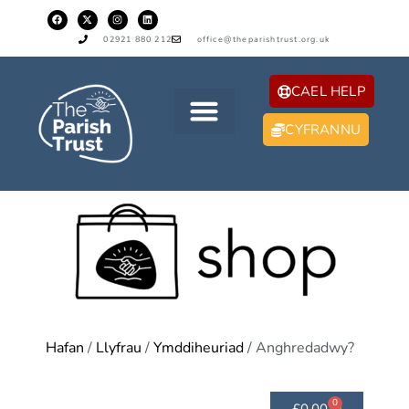
02921 880 212
office@theparishtrust.org.uk
CAEL HELP
CYFRANNU
Hafan
/
Llyfrau
/
Ymddiheuriad
/ Anghredadwy?
0