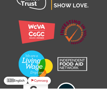
🇬🇧
English
🏴󠁧󠁢󠁷󠁬󠁳󠁿
Cymraeg