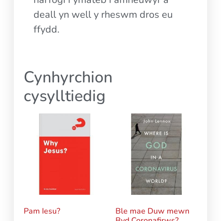
deall yn well y rheswm dros eu
ffydd.
Cynhyrchion
cysylltiedig
Pam Iesu?
Ble mae Duw mewn
Byd Coronafirws?