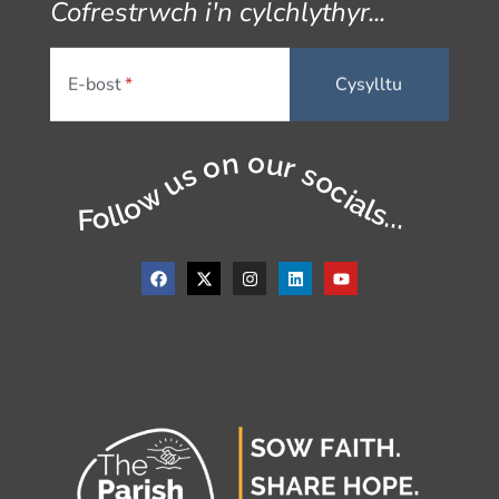
Cofrestrwch i'n cylchlythyr...
E-bost
Follow us on our socials...