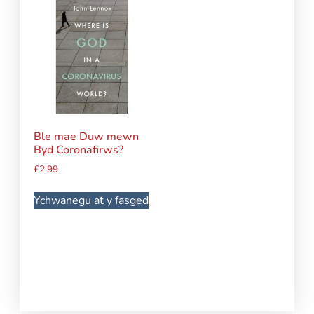
Ble mae Duw mewn
Byd Coronafirws?
£
2.99
Ychwanegu at y fasged