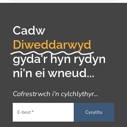
Cadw
Diweddarwyd
gyda'r hyn rydyn
ni'n ei wneud...
Cofrestrwch i'n cylchlythyr...
E-bost