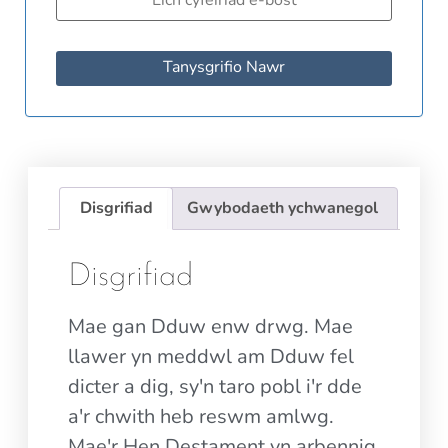
Tanysgrifio Nawr
Disgrifiad
Gwybodaeth ychwanegol
Disgrifiad
Mae gan Dduw enw drwg. Mae
llawer yn meddwl am Dduw fel
dicter a dig, sy'n taro pobl i'r dde
a'r chwith heb reswm amlwg.
Mae'r Hen Destament yn arbennig