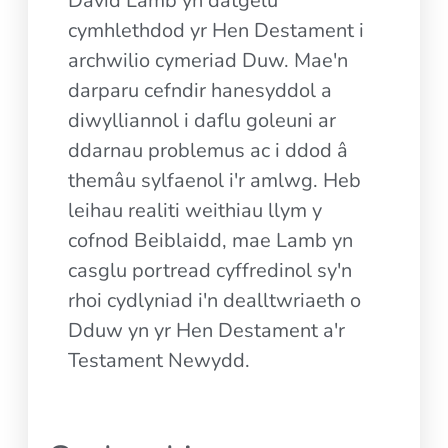
David Lamb yn datgelu
cymhlethdod yr Hen Destament i
archwilio cymeriad Duw. Mae'n
darparu cefndir hanesyddol a
diwylliannol i daflu goleuni ar
ddarnau problemus ac i ddod â
themâu sylfaenol i'r amlwg. Heb
leihau realiti weithiau llym y
cofnod Beiblaidd, mae Lamb yn
casglu portread cyffredinol sy'n
rhoi cydlyniad i'n dealltwriaeth o
Dduw yn yr Hen Destament a'r
Testament Newydd.