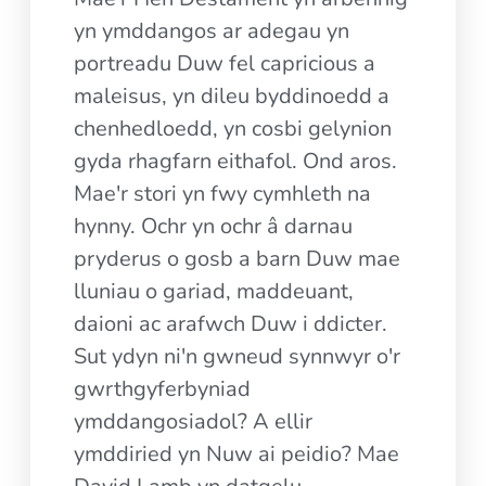
yn ymddangos ar adegau yn
portreadu Duw fel capricious a
maleisus, yn dileu byddinoedd a
chenhedloedd, yn cosbi gelynion
gyda rhagfarn eithafol. Ond aros.
Mae'r stori yn fwy cymhleth na
hynny. Ochr yn ochr â darnau
pryderus o gosb a barn Duw mae
lluniau o gariad, maddeuant,
daioni ac arafwch Duw i ddicter.
Sut ydyn ni'n gwneud synnwyr o'r
gwrthgyferbyniad
ymddangosiadol? A ellir
ymddiried yn Nuw ai peidio? Mae