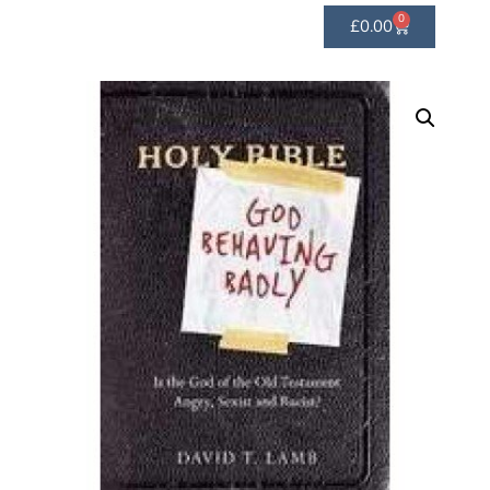
0
£
0.00