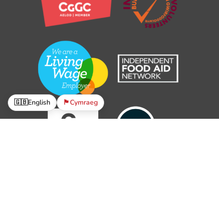
🇬🇧
English
🏴󠁧󠁢󠁷󠁬󠁳󠁿
Cymraeg