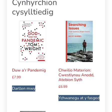
Cynhyrchion
cysylltiedig
Duw a'r Pandemig
Chwilio Materion:
Cwestiynau Anodd,
£
7.99
Atebion Syth
£
6.99
Darllen mwy
Ychwanegu at y fasged