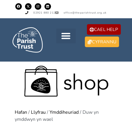
02921 880 212
office@theparishtrust.org.uk
CAEL HELP
CYFRANNU
Hafan
/
Llyfrau
/
Ymddiheuriad
/ Duw yn
ymddwyn yn wael