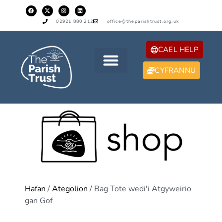
02921 880 212
office@theparishtrust.org.uk
CAEL HELP
CYFRANNU
Hafan
/
Ategolion
/ Bag Tote wedi'i Atgyweirio
gan Gof