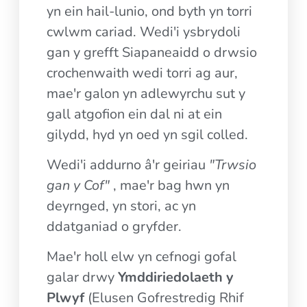
yn ein hail-lunio, ond byth yn torri
cwlwm cariad. Wedi'i ysbrydoli
gan y grefft Siapaneaidd o drwsio
crochenwaith wedi torri ag aur,
mae'r galon yn adlewyrchu sut y
gall atgofion ein dal ni at ein
gilydd, hyd yn oed yn sgil colled.
Wedi'i addurno â'r geiriau
"Trwsio
gan y Cof"
, mae'r bag hwn yn
deyrnged, yn stori, ac yn
ddatganiad o gryfder.
Mae'r holl elw yn cefnogi gofal
galar drwy
Ymddiriedolaeth y
Plwyf
(Elusen Gofrestredig Rhif