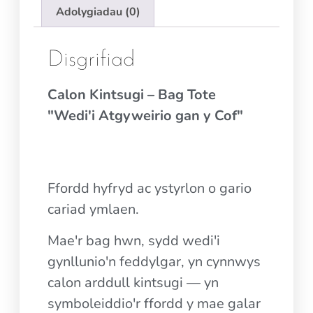
Adolygiadau (0)
Disgrifiad
Calon Kintsugi – Bag Tote
"Wedi'i Atgyweirio gan y Cof"
Ffordd hyfryd ac ystyrlon o gario
cariad ymlaen.
Mae'r bag hwn, sydd wedi'i
gynllunio'n feddylgar, yn cynnwys
calon arddull kintsugi — yn
symboleiddio'r ffordd y mae galar