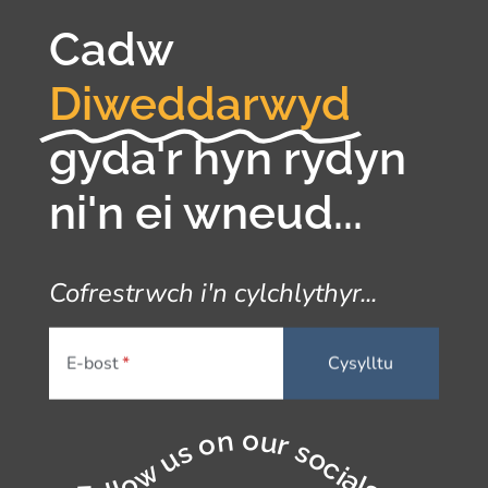
Cadw
Diweddarwyd
gyda'r hyn rydyn
ni'n ei wneud...
Cofrestrwch i'n cylchlythyr...
E-bost
Follow us on our socials...