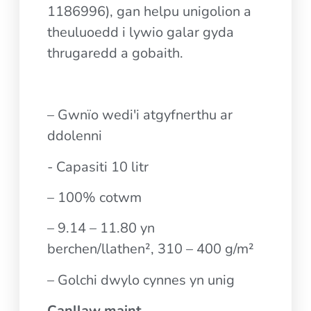
1186996), gan helpu unigolion a
theuluoedd i lywio galar gyda
thrugaredd a gobaith.
– Gwnïo wedi'i atgyfnerthu ar
ddolenni
- Capasiti 10 litr
– 100% cotwm
– 9.14 – 11.80 yn
berchen/llathen², 310 – 400 g/m²
– Golchi dwylo cynnes yn unig
Canllaw maint