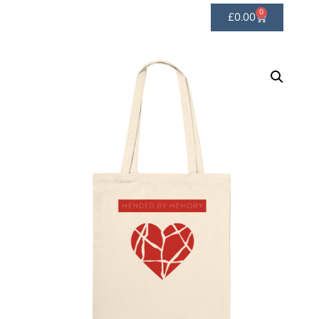
0
£
0.00