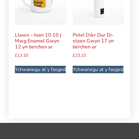
Llawn – Ioan 10:10 |
Potel Dŵr Dur Di-
Mwg Enamel Gwyn
staen Gwyn 17 yn
12 yn berchen ar
berchen ar
£
13.10
£
23.15
Ychwanegu at y fasged
Ychwanegu at y fasged