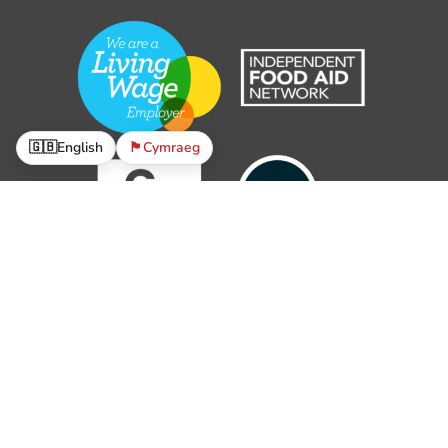
🇬🇧
English
🏴󠁧󠁢󠁷󠁬󠁳󠁿
Cymraeg