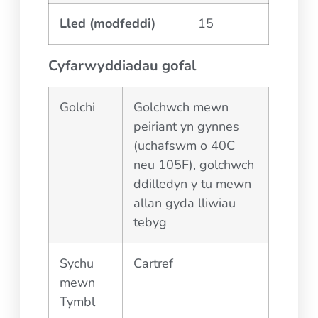
Lled (modfeddi)
15
Cyfarwyddiadau gofal
Golchi
Golchwch mewn
peiriant yn gynnes
(uchafswm o 40C
neu 105F), golchwch
ddilledyn y tu mewn
allan gyda lliwiau
tebyg
Sychu
Cartref
mewn
Tymbl