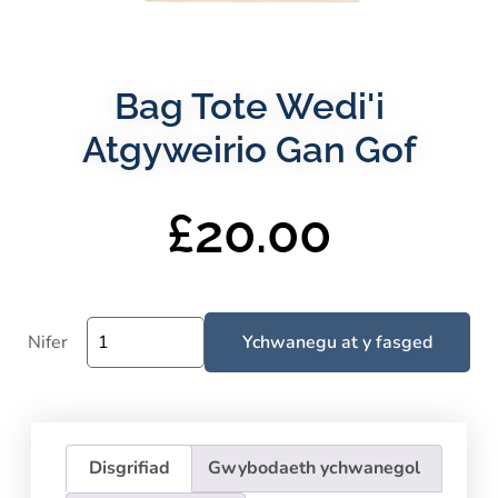
Bag Tote Wedi'i
Atgyweirio Gan Gof
£
20.00
Nifer
Ychwanegu at y fasged
Disgrifiad
Gwybodaeth ychwanegol