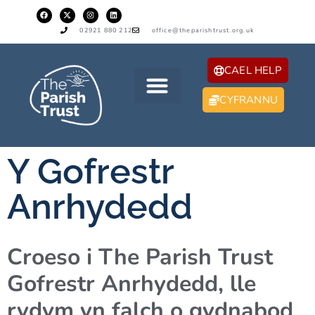
02921 880 212
office@theparishtrust.org.uk
CAEL HELP
CYFRANNU
Y Gofrestr
Anrhydedd
Croeso i The Parish Trust
Gofrestr Anrhydedd, lle
rydym yn falch o gydnabod