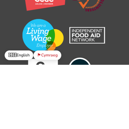
🇬🇧
English
🏴󠁧󠁢󠁷󠁬󠁳󠁿
Cymraeg