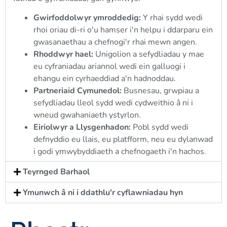
Gwirfoddolwyr ymroddedig:
Y rhai sydd wedi
rhoi oriau di-ri o'u hamser i'n helpu i ddarparu ein
gwasanaethau a chefnogi'r rhai mewn angen.
Rhoddwyr hael:
Unigolion a sefydliadau y mae
eu cyfraniadau ariannol wedi ein galluogi i
ehangu ein cyrhaeddiad a'n hadnoddau.
Partneriaid Cymunedol:
Busnesau, grwpiau a
sefydliadau lleol sydd wedi cydweithio â ni i
wneud gwahaniaeth ystyrlon.
Eiriolwyr a Llysgenhadon:
Pobl sydd wedi
defnyddio eu llais, eu platfform, neu eu dylanwad
i godi ymwybyddiaeth a chefnogaeth i'n hachos.
Teyrnged Barhaol
Ymunwch â ni i ddathlu'r cyflawniadau hyn