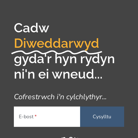
Cadw
Diweddarwyd
gyda'r hyn rydyn
ni'n ei wneud...
Cofrestrwch i'n cylchlythyr...
E-bost