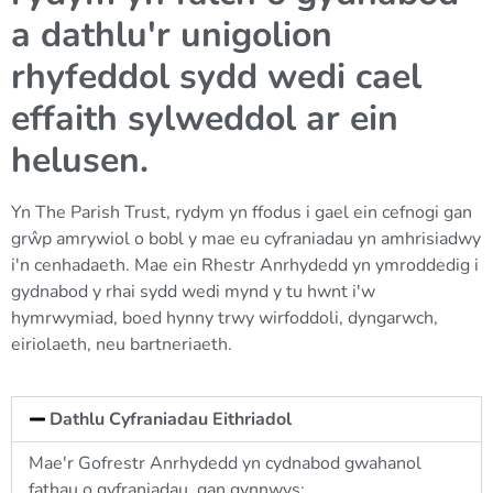
a dathlu'r unigolion
rhyfeddol sydd wedi cael
effaith sylweddol ar ein
helusen.
Yn The Parish Trust, rydym yn ffodus i gael ein cefnogi gan
grŵp amrywiol o bobl y mae eu cyfraniadau yn amhrisiadwy
i'n cenhadaeth. Mae ein Rhestr Anrhydedd yn ymroddedig i
gydnabod y rhai sydd wedi mynd y tu hwnt i'w
hymrwymiad, boed hynny trwy wirfoddoli, dyngarwch,
eiriolaeth, neu bartneriaeth.
Dathlu Cyfraniadau Eithriadol
Mae'r Gofrestr Anrhydedd yn cydnabod gwahanol
fathau o gyfraniadau, gan gynnwys: