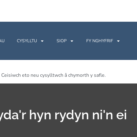
AU
CYSYLLTU
SIOP
FY NGHYFRIF
Ceisiwch eto neu cysylltwch â chymorth y safle.
yda'r hyn rydyn ni'n ei