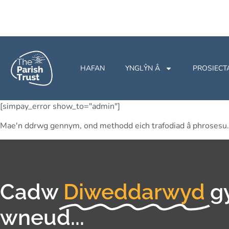
HAFAN
YNGLŶN Â
PROSIECT
[simpay_error show_to="admin"]
Mae'n ddrwg gennym, ond methodd eich trafodiad â phrosesu. 
Cadw
Diweddarwyd
g
wneud...