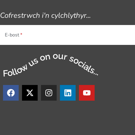
Cofrestrwch i'n cylchlythyr...
E-bost
Follow us on our socials...