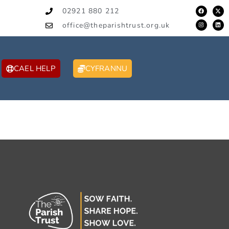
02921 880 212
office@theparishtrust.org.uk
CAEL HELP
CYFRANNU