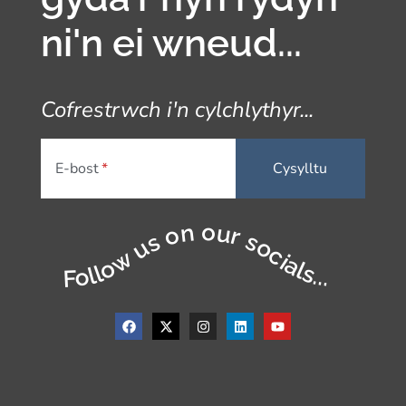
ni'n ei wneud...
Cofrestrwch i'n cylchlythyr...
E-bost
Follow us on our socials...