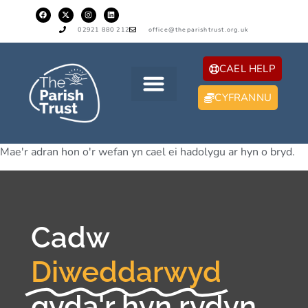
02921 880 212
office@theparishtrust.org.uk
CAEL HELP
CYFRANNU
Mae'r adran hon o'r wefan yn cael ei hadolygu ar hyn o bryd.
Cadw
Diweddarwyd
gyda'r hyn rydyn