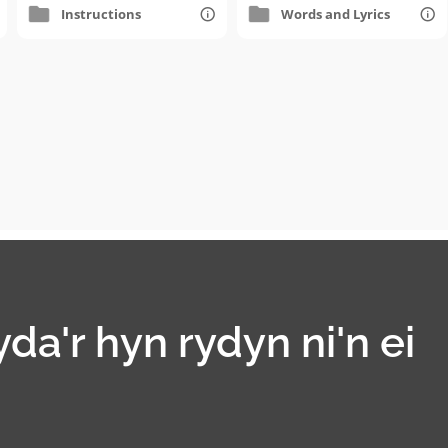
Instructions
Words and Lyrics
yda'r hyn rydyn ni'n ei