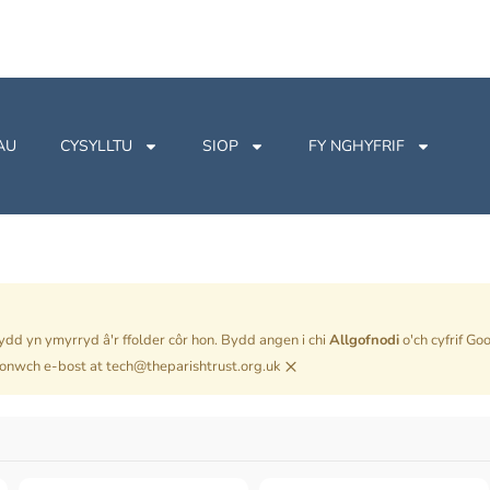
AU
CYSYLLTU
SIOP
FY NGHYFRIF
bydd yn ymyrryd â'r ffolder côr hon. Bydd angen i chi
Allgofnodi
o'ch cyfrif Go
×
fonwch e-bost at tech@theparishtrust.org.uk