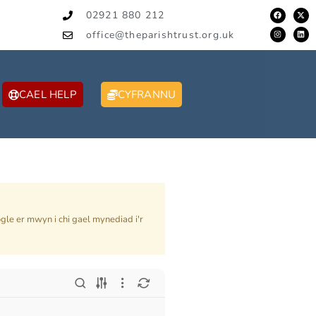
02921 880 212
office@theparishtrust.org.uk
CAEL HELP
CYFRANNU
ogle er mwyn i chi gael mynediad i'r