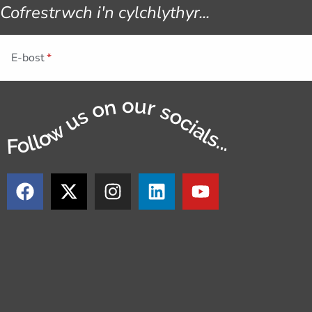
Cofrestrwch i'n cylchlythyr...
E-bost
Follow us on our socials...