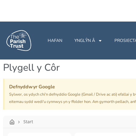
HAFAN
YNGLŶN Â
PROSIECT
Plygell y Côr
Defnyddwyr Google
Sylwer, os ydych chi'n defnyddio Google (Gmail / Drive ac ati) efallai y 
eitemau sydd wedi'u cynnwys yn y ffolder hon. Am gymorth pellach, an
Start