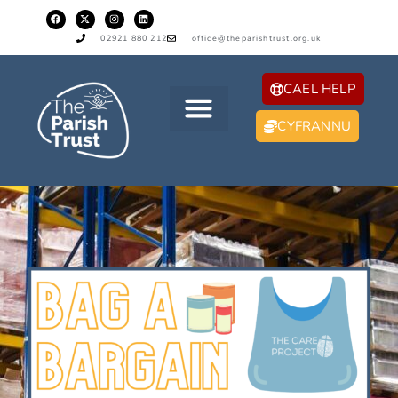
02921 880 212
office@theparishtrust.org.uk
CAEL HELP
CYFRANNU