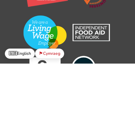
🇬🇧
English
🏴󠁧󠁢󠁷󠁬󠁳󠁿
Cymraeg