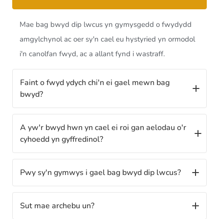
Mae bag bwyd dip lwcus yn gymysgedd o fwydydd
amgylchynol ac oer sy'n cael eu hystyried yn ormodol
i'n canolfan fwyd, ac a allant fynd i wastraff.
Faint o fwyd ydych chi'n ei gael mewn bag
bwyd?
Ar gyfartaledd, mae gan bob bag werth o leiaf £15.00
A yw'r bwyd hwn yn cael ei roi gan aelodau o'r
o fwyd ynddo.
cyhoedd yn gyffredinol?
Na. Mae'r bwyd rydyn ni'n ei roi yn ein bagiau bwyd
Pwy sy'n gymwys i gael bag bwyd dip lwcus?
yn dod o gyflenwyr a dosbarthwyr mawr. Mae'r holl
roddion cyhoeddus o fwyd yn mynd i'n parseli bwyd
Mae unrhyw un yn gymwys i dderbyn bag bwyd dip
Sut mae archebu un?
sy'n cael eu rhoi trwy
Y CARE Project
Bag a Bargain lwcus gennym ni.