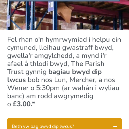
Fel rhan o'n hymrwymiad i helpu ein
cymuned, lleihau gwastraff bwyd,
gwella'r amgylchedd, a mynd i'r
afael â thlodi bwyd, The Parish
Trust gynnig
bagiau bwyd dip
lwcus
bob nos Lun, Mercher, a nos
Wener o 5:30pm (ar wahân i wyliau
banc) am rodd awgrymedig
o
£3.00.*
Beth yw bag bwyd dip lwcus?