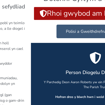
 sefydliad
Rhoi gwybod am b
 pobl yn teimlo
, a lle diogel i
Polisi a Gweithdref
n holl
Cymdeithaso
mserol yn cael
Ar gyfer unrhyw argyfwng, cysylltwch â'r 
---
gwyddor
chair@theparishtrus
Ymddiriedolwyr drwy 
Person Diogelu 
Os oes gennych bryder diogelu am y DSP,
dymuniadau,
Y Parchedig Deon Aaron Roberts yw ein 
neu drwy gyflwyno adrod
edolyn yn
The Parish Tru
e-bostio safeguarding@thepa
ffonio ein prif linell 02
gl (gan
Hofran dros y blwch hwn i weld
Gallwch gysylltu â'r Person Dio
isg o gam-drin