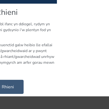
yswllt
hieni
l ifanc yn ddiogel, rydym yn
ni gydsynio i'w plentyn fod yn
uenctid galw heibio lle efallai
ni/gwarcheidwaid ar y pwynt
u â rhiant/gwarcheidwad unrhyw
'n hymgyrch am arfer gorau mewn
 Rhieni