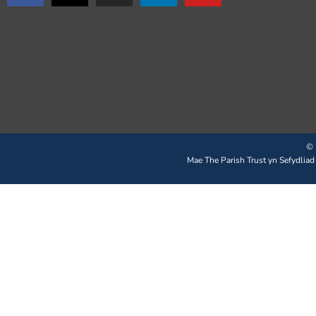
© 
Mae The Parish Trust yn Sefydliad