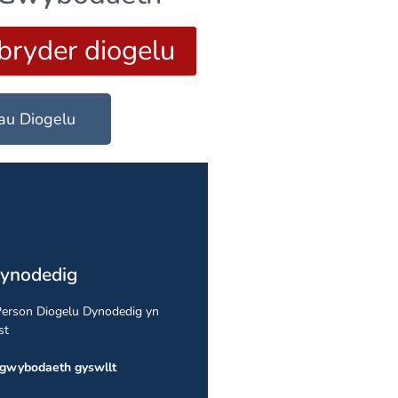
ryder diogelu
nau Diogelu
l
Heddlu ar 999 a'r Gwasanaethau
t.org.uk
e-bostio
Dynodedig
 rhowch wybod i Gadeirydd yr
Person Diogelu Dynodedig yn
diad ar-lein
st
rishtrust.org.uk
921 880 212,
 gwybodaeth gyswllt
gelu Dynodedig drwy: