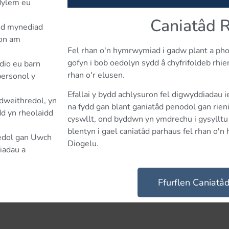
dylem eu
Gwybodaeth g
Caniatâd R
od mynediad
ron am
Fel rhan o'n hymrwymiad i gadw plant a phob
gofyn i bob oedolyn sydd â chyfrifoldeb rhie
dio eu barn
rhan o'r elusen.
personol y
Efallai y bydd achlysuron fel digwyddiadau ie
dweithredol, yn
na fydd gan blant ganiatâd penodol gan rie
dd yn rheolaidd
cyswllt, ond byddwn yn ymdrechu i gysyllt
blentyn i gael caniatâd parhaus fel rhan o
redol gan Uwch
Diogelu.
iadau a
Ffurflen Caniatâd