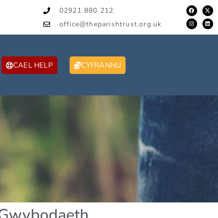
02921 880 212
office@theparishtrust.org.uk
CAEL HELP
CYFRANNU
a Gwybodaeth