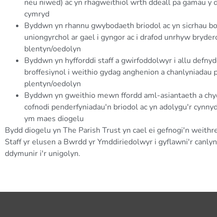
neu niwed) ac yn rhagweithiol wrth ddeall pa gamau y 
cymryd
Byddwn yn rhannu gwybodaeth briodol ac yn sicrhau b
uniongyrchol ar gael i gyngor ac i drafod unrhyw bryde
blentyn/oedolyn
Byddwn yn hyfforddi staff a gwirfoddolwyr i allu defnyd
broffesiynol i weithio gydag anghenion a chanlyniadau 
plentyn/oedolyn
Byddwn yn gweithio mewn ffordd aml-asiantaeth a chy
cofnodi penderfyniadau'n briodol ac yn adolygu'r cynny
ym maes diogelu
Bydd diogelu yn The Parish Trust yn cael ei gefnogi'n weith
Staff yr elusen a Bwrdd yr Ymddiriedolwyr i gyflawni'r canlyn
ddymunir i'r unigolyn.