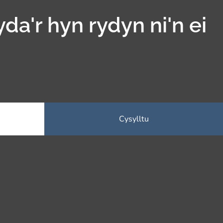
yda'r hyn rydyn ni'n ei