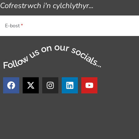
Cofrestrwch i'n cylchlythyr...
E-bost
Follow us on our socials...