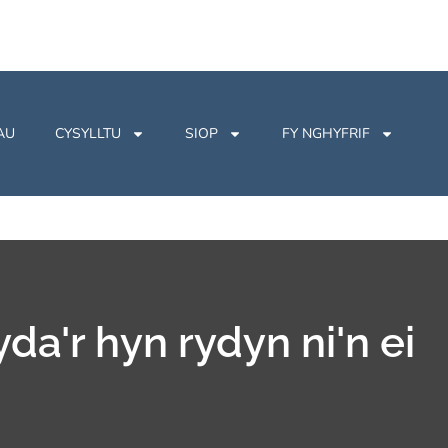
AU
CYSYLLTU
SIOP
FY NGHYFRIF
yda'r hyn rydyn ni'n ei