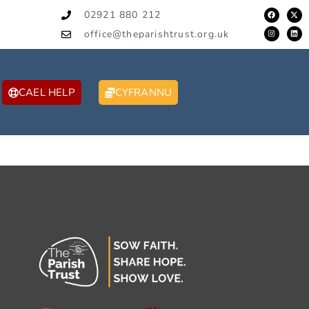
02921 880 212
office@theparishtrust.org.uk
CAEL HELP
CYFRANNU