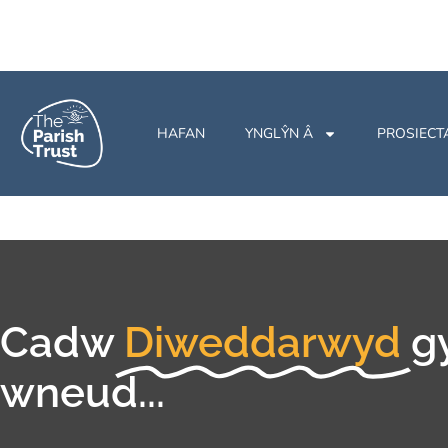
HAFAN
YNGLŶN Â
PROSIECT
Cadw
Diweddarwyd
g
wneud...